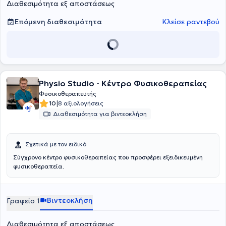
Διαθεσιμότητα εξ αποστάσεως
σύγχρονα μηχανήματα όπως μαγνητικός διεγέρτης, κρουστικός
υπέρηχος, tecar, biofeedback, έλξη-αποσυμπίεση σπονδυλικής
στήλης κλπ. Πλαισιώνεται από φυσικοθεραπευτές μέλη του
Επόμενη διαθεσιμότητα
Κλείσε ραντεβού
Πανελλήνιου Συλλόγου Φυσικοθεραπευτών, με μεγάλη κλινική
εμπειρία. Τέλος, αντιμετωπίζονται μυοσκελετικές παθήσεις,
αθλητικές κακώσεις, λεμφοίδημα, νευρολογικές και
ρευματολογικές παθήσεις, ενώ υπάρχει
δυνατότητα και για κατ΄
οίκον θεραπείες.
Physio Studio - Κέντρο Φυσικοθεραπείας
Φυσικοθεραπευτής
|
10
8 αξιολογήσεις
Διαθεσιμότητα για βιντεοκλήση
Σχετικά με τον ειδικό
Σύγχρονο κέντρο φυσικοθεραπείας που προσφέρει εξειδικευμένη
φυσικοθεραπεία.
Βιντεοκλήση
Γραφείο 1
Διαθεσιμότητα εξ αποστάσεως