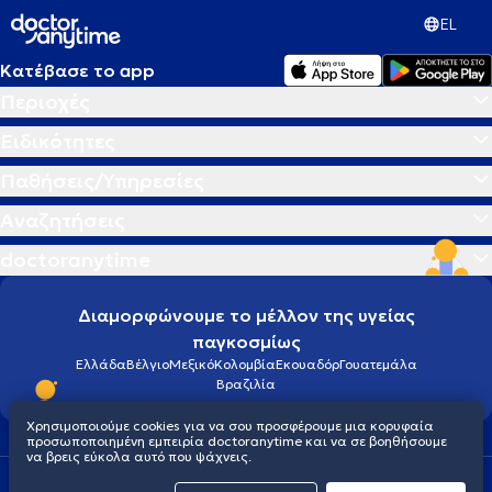
EL
Κατέβασε το app
Περιοχές
Ειδικότητες
Παθήσεις/Υπηρεσίες
Αναζητήσεις
doctoranytime
Διαμορφώνουμε το μέλλον της υγείας
παγκοσμίως
Ελλάδα
Βέλγιο
Μεξικό
Κολομβία
Εκουαδόρ
Γουατεμάλα
Βραζιλία
Χρησιμοποιούμε cookies για να σου προσφέρουμε μια κορυφαία
προσωποποιημένη εμπειρία doctoranytime και να σε βοηθήσουμε
να βρεις εύκολα αυτό που ψάχνεις.
Οροι χρήσης
Cookies
Πολιτική προστασίας προσωπικού απορρήτου