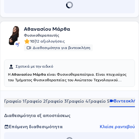
Αθανασίου Μάρθα
Φυσικοθεραπευτής
|
10
12 αξιολογήσεις
Διαθεσιμότητα για βιντεοκλήση
Σχετικά με την ειδικό
Η
Αθανασίου Μάρθα
είναι Φυσικοθεραπεύτρια. Είναι πτυχιούχος
του Τμήματος Φυσικοθεραπείας του Ανώτατου Τεχνολογικού
Εκπαιδευτικού Ιδρύματος Πατρών και πραγματοποίησε την
πρακτική της άσκηση στο Γενικό Νοσοκομείο Αττικής ΚΑΤ. Είναι
εξειδικευμένη στην άσκηση, έχοντας πιστοποιηθεί ως Pilates
Βιντεοκλή
Γραφείο 1
Γραφείο 2
Γραφείο 3
Γραφείο 4
Γραφείο 5
Instructor (AF Studies - PMA), στο Clinical Pilates (ΚΕΔΙΒΙΜ
Epimorfosis - ΕΟΠΠΕΠ) και ως Personal Trainer (HNFC - NASM).
Επιπλέον, είναι κάτοχος διπλώματος στον Βιοϊατρικό Βελονισμό
Διαθεσιμότητα εξ αποστάσεως
από το Πανεπιστήμιο Δυτικής Αττικής και έχει εκπαιδευτεί στο
Manual Therapy από σχολή πιστοποιημένη από τη Διεθνή
Επόμενη διαθεσιμότητα
Κλείσε ραντεβού
Ομοσπονδία Μυοσκελετικής Φυσικοθεραπείας (IFOMPT),
εμβαθύνοντας στην αξιολόγηση και διαχείριση μυοσκελετικών