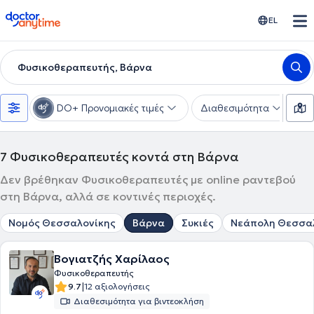
doctoranytime
EL
Φυσικοθεραπευτής, Βάρνα
DO+ Προνομιακές τιμές
Διαθεσιμότητα
Υ
7
Φυσικοθεραπευτές κοντά στη Βάρνα
Δεν βρέθηκαν Φυσικοθεραπευτές με online ραντεβού
στη Βάρνα, αλλά σε κοντινές περιοχές.
Νομός Θεσσαλονίκης
Βάρνα
Συκιές
Νεάπολη Θεσσα
Βογιατζής Χαρίλαος
Φυσικοθεραπευτής
|
9.7
12 αξιολογήσεις
Διαθεσιμότητα για βιντεοκλήση