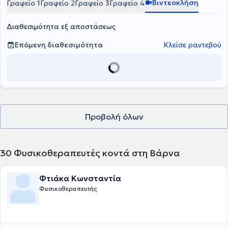
Βιντεοκλήση
Γραφείο 1
Γραφείο 2
Γραφείο 3
Γραφείο 4
επιμόρφωση. Διακρίνεται για την αποτελεσματική επικοινωνία, την
ενσυναίσθηση και την ικανότητά του να ενδυναμώνει ασθενείς
Διαθεσιμότητα εξ αποστάσεως
κάθε ηλικίας μέσω πρόληψης, εκπαίδευσης και υποστήριξης στην
αυτοδιαχείριση των συμπτωμάτων τους.
Επόμενη διαθεσιμότητα
Κλείσε ραντεβού
Προβολή όλων
30
Φυσικοθεραπευτές κοντά στη Βάρνα
Φτιάκα Κωνσταντία
Φυσικοθεραπευτής