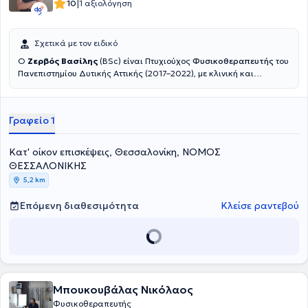
|
10
1 αξιολόγηση
Σχετικά με τον ειδικό
Ο
Ζερβός Βασίλης
(BSc) είναι Πτυχιούχος
Φυσικοθεραπευτής
του
Πανεπιστημίου Δυτικής Αττικής (2017–2022), με κλινική και
πρακτική εμπειρία σε ένα ευρύ φάσμα περιστατικών, από
μυοσκελετικές παθήσεις έως νευρολογικές βλάβες και αθλητικές
κακώσεις.Διαθέτει πολυετή εμπειρία σε ιδιωτικά
Γραφείο 1
φυσικοθεραπευτήρια, αθλητικές ομάδες και κέντρα
αποκατάστασης, καθώς και σε κατ’ οίκον θεραπείες. Εξειδικεύεται
στην αποκατάσταση μετεγχειρητικών περιστατικών,στη θεραπεία
Κατ' οίκον επισκέψεις, Θεσσαλονίκη, ΝΟΜΟΣ
μυοσκελετικών δυσλειτουργιών, στη νευρολογική αποκατάσταση,
ΘΕΣΣΑΛΟΝΙΚΗΣ
και στην εφαρμογή θεραπευτικής & αθλητικής μάλαξης.Είναι
5,2 km
κάτοχος διπλώματος Manual Therapy (Hellenic OMT eDu,
2023
)
και
μέλος του Πανελλήνιου Συλλόγου Φυσικοθεραπευτών από το 2022.
Επόμενη διαθεσιμότητα
Κλείσε ραντεβού
Μπουκουβάλας Νικόλαος
Φυσικοθεραπευτής