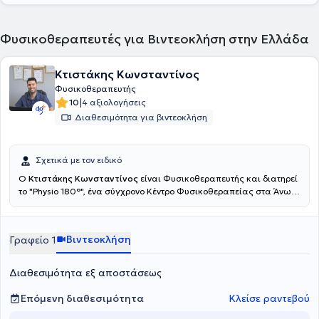
Φυσικοθεραπευτές για Βιντεοκλήση στην Ελλάδα
Κτιστάκης Κωνσταντίνος
Φυσικοθεραπευτής
|
10
4 αξιολογήσεις
Διαθεσιμότητα για βιντεοκλήση
Σχετικά με τον ειδικό
Ο
Κτιστάκης Κωνσταντίνος
είναι Φυσικοθεραπευτής και διατηρεί
το "Physio 180°", ένα σύγχρονο Κέντρο Φυσικοθεραπείας στα Άνω
Λιόσια. Εξειδικεύονται στην αντιμετώπιση του πόνου, την
αποκατάσταση αθλητικών τραυμάτων και τη βελτίωση της
κινητικής λειτουργίας. Παρέχουν υψηλής ποιότητας
Βιντεοκλήση
Γραφείο 1
φυσικοθεραπεία, βελονισμό και εξειδικευμένες τεχνικές
κινητοποίησης, προσαρμοσμένες στις ανάγκες του κάθε
ασθενούς.Ο απώτερος στόχος της θεραπείας τους είναι η πλήρη
Διαθεσιμότητα εξ αποστάσεως
επάνοδός σας στις καθημερινές και επαγγελματικές σας
δραστηριότητες, χωρίς πόνο και με βελτιωμένη λειτουργικότητα.
Επόμενη διαθεσιμότητα
Κλείσε ραντεβού