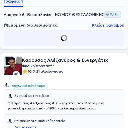
Γραφείο 1
Αμοργού 6, Θεσσαλονίκη, ΝΟΜΟΣ ΘΕΣΣΑΛΟΝΙΚΗΣ
3,4 km
Επόμενη διαθεσιμότητα
Κλείσε ραντεβού
Καρούσος Αλέξανδρος & Συνεργάτες
Φυσικοθεραπευτής
|
10.0
21 αξιολογήσεις
Αυχενικό σύνδρομο
Σχετικά με τον ειδικό
Ο
Καρούσος Αλέξανδρος & Συνεργάτες
ασχολείται με τη
φυσικοθεραπεία από το 1998 και διατηρεί ιδιωτικό
φυσικοθεραπευτήριο στον Εύοσμο Θεσσαλονίκης (συμβεβλημένο με
τον ΕΟΠΥΥ). Οι πολυετείς σπουδές του εντός και εκτός Ελλάδος σε
Επίσκεψη για φυσικοθεραπεία
συνδυασμό με τις μεταπτυχιακές σπουδές του και την πολυετή
Δες το κόστος