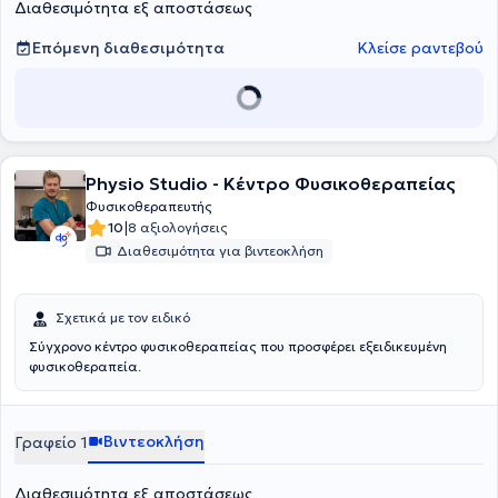
Διαθεσιμότητα εξ αποστάσεως
σύγχρονα μηχανήματα όπως μαγνητικός διεγέρτης, κρουστικός
υπέρηχος, tecar, biofeedback, έλξη-αποσυμπίεση σπονδυλικής
στήλης κλπ. Πλαισιώνεται από φυσικοθεραπευτές μέλη του
Επόμενη διαθεσιμότητα
Κλείσε ραντεβού
Πανελλήνιου Συλλόγου Φυσικοθεραπευτών, με μεγάλη κλινική
εμπειρία. Τέλος, αντιμετωπίζονται μυοσκελετικές παθήσεις,
αθλητικές κακώσεις, λεμφοίδημα, νευρολογικές και
ρευματολογικές παθήσεις, ενώ υπάρχει
δυνατότητα και για κατ΄
οίκον θεραπείες.
Physio Studio - Κέντρο Φυσικοθεραπείας
Φυσικοθεραπευτής
|
10
8 αξιολογήσεις
Διαθεσιμότητα για βιντεοκλήση
Σχετικά με τον ειδικό
Σύγχρονο κέντρο φυσικοθεραπείας που προσφέρει εξειδικευμένη
φυσικοθεραπεία.
Βιντεοκλήση
Γραφείο 1
Διαθεσιμότητα εξ αποστάσεως