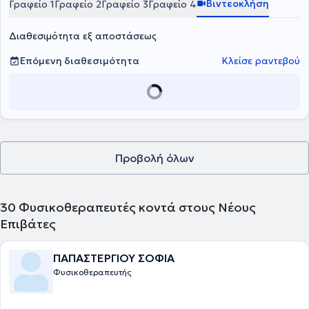
Βιντεοκλήση
Γραφείο 1
Γραφείο 2
Γραφείο 3
Γραφείο 4
επιμόρφωση. Διακρίνεται για την αποτελεσματική επικοινωνία, την
ενσυναίσθηση και την ικανότητά του να ενδυναμώνει ασθενείς
Διαθεσιμότητα εξ αποστάσεως
κάθε ηλικίας μέσω πρόληψης, εκπαίδευσης και υποστήριξης στην
αυτοδιαχείριση των συμπτωμάτων τους.
Επόμενη διαθεσιμότητα
Κλείσε ραντεβού
Προβολή όλων
30
Φυσικοθεραπευτές κοντά στους Νέους
Επιβάτες
ΠΑΠΑΣΤΕΡΓΙΟΥ ΣΟΦΙΑ
Φυσικοθεραπευτής