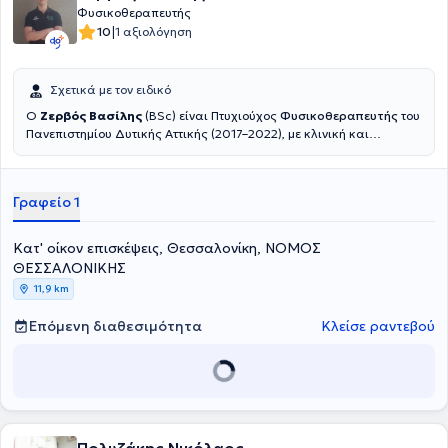
Φυσικοθεραπευτής
|
10
1 αξιολόγηση
Σχετικά με τον ειδικό
Ο
Ζερβός Βασίλης
(BSc) είναι Πτυχιούχος
Φυσικοθεραπευτής
του
Πανεπιστημίου Δυτικής Αττικής (2017–2022), με κλινική και
πρακτική εμπειρία σε ένα ευρύ φάσμα περιστατικών, από
μυοσκελετικές παθήσεις έως νευρολογικές βλάβες και αθλητικές
κακώσεις.Διαθέτει πολυετή εμπειρία σε ιδιωτικά
Γραφείο 1
φυσικοθεραπευτήρια, αθλητικές ομάδες και κέντρα
αποκατάστασης, καθώς και σε κατ’ οίκον θεραπείες. Εξειδικεύεται
στην αποκατάσταση μετεγχειρητικών περιστατικών,στη θεραπεία
Κατ' οίκον επισκέψεις, Θεσσαλονίκη, ΝΟΜΟΣ
μυοσκελετικών δυσλειτουργιών, στη νευρολογική αποκατάσταση,
ΘΕΣΣΑΛΟΝΙΚΗΣ
και στην εφαρμογή θεραπευτικής & αθλητικής μάλαξης.Είναι
11,9 km
κάτοχος διπλώματος Manual Therapy (Hellenic OMT eDu,
2023
)
και
μέλος του Πανελλήνιου Συλλόγου Φυσικοθεραπευτών από το 2022.
Επόμενη διαθεσιμότητα
Κλείσε ραντεβού