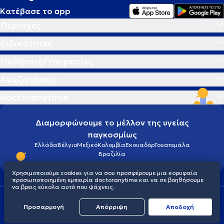
Κατέβασε το app
Περιοχές
Ειδικότητες
Παθήσεις/Υπηρεσίες
Αναζητήσεις
doctoranytime
Διαμορφώνουμε το μέλλον της υγείας
παγκοσμίως
Ελλάδα
Βέλγιο
Μεξικό
Κολομβία
Εκουαδόρ
Γουατεμάλα
Βραζιλία
Χρησιμοποιούμε cookies για να σου προσφέρουμε μια κορυφαία
προσωποποιημένη εμπειρία doctoranytime και να σε βοηθήσουμε
να βρεις εύκολα αυτό που ψάχνεις.
Οροι χρήσης
Cookies
Πολιτική προστασίας προσωπικού απορρήτου
Προσαρμογή
Απόρριψη
Aποδοχή
© 2026 doctoranytime