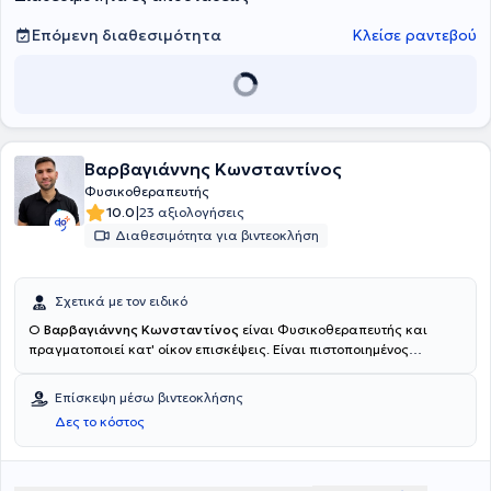
Επόμενη διαθεσιμότητα
Κλείσε ραντεβού
Βαρβαγιάννης Κωνσταντίνος
Φυσικοθεραπευτής
|
10.0
23 αξιολογήσεις
Διαθεσιμότητα για βιντεοκλήση
Σχετικά με τον ειδικό
Ο
Βαρβαγιάννης Κωνσταντίνος
είναι Φυσικοθεραπευτής και
πραγματοποιεί κατ' οίκον επισκέψεις. Είναι πιστοποιημένος
φυσικοθεραπευτής με εξειδίκευση στην αποκατάσταση
μυοσκελετικών παθήσεων και πολυετή εμπειρία στην παροχή
Επίσκεψη μέσω βιντεοκλήσης
εξατομικευμένων θεραπευτικών προγραμμάτων, προσαρμοσμένων
Δες το κόστος
στις ανάγκες και τους στόχους κάθε ασθενούς. Εστιάζει στη
συνολική βελτίωση της λειτουργικότητας, της κινητικότητας και της
ποιότητας ζωής, αξιοποιώντας τεκμηριωμένες πρακτικές,
σύγχρονες μεθόδους αποκατάστασης και διαρκή επαγγελματική