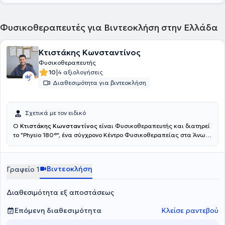
Φυσικοθεραπευτές για Βιντεοκλήση στην Ελλάδα
Κτιστάκης Κωνσταντίνος
Φυσικοθεραπευτής
|
10
4 αξιολογήσεις
Διαθεσιμότητα για βιντεοκλήση
Σχετικά με τον ειδικό
Ο
Κτιστάκης Κωνσταντίνος
είναι Φυσικοθεραπευτής και διατηρεί
το "Physio 180°", ένα σύγχρονο Κέντρο Φυσικοθεραπείας στα Άνω
Λιόσια. Εξειδικεύονται στην αντιμετώπιση του πόνου, την
αποκατάσταση αθλητικών τραυμάτων και τη βελτίωση της
κινητικής λειτουργίας. Παρέχουν υψηλής ποιότητας
Βιντεοκλήση
Γραφείο 1
φυσικοθεραπεία, βελονισμό και εξειδικευμένες τεχνικές
κινητοποίησης, προσαρμοσμένες στις ανάγκες του κάθε
ασθενούς.Ο απώτερος στόχος της θεραπείας τους είναι η πλήρη
Διαθεσιμότητα εξ αποστάσεως
επάνοδός σας στις καθημερινές και επαγγελματικές σας
δραστηριότητες, χωρίς πόνο και με βελτιωμένη λειτουργικότητα.
Επόμενη διαθεσιμότητα
Κλείσε ραντεβού