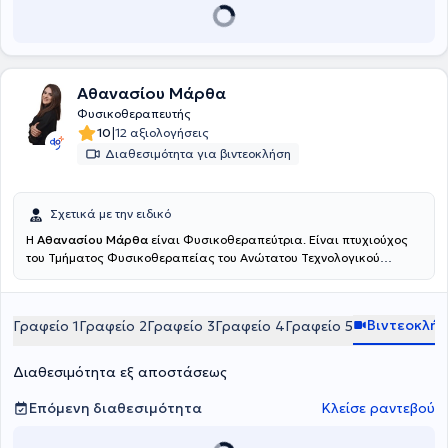
Αθανασίου Μάρθα
Φυσικοθεραπευτής
|
10
12 αξιολογήσεις
Διαθεσιμότητα για βιντεοκλήση
Σχετικά με την ειδικό
Η
Αθανασίου Μάρθα
είναι Φυσικοθεραπεύτρια. Είναι πτυχιούχος
του Τμήματος Φυσικοθεραπείας του Ανώτατου Τεχνολογικού
Εκπαιδευτικού Ιδρύματος Πατρών και πραγματοποίησε την
πρακτική της άσκηση στο Γενικό Νοσοκομείο Αττικής ΚΑΤ. Είναι
εξειδικευμένη στην άσκηση, έχοντας πιστοποιηθεί ως Pilates
Βιντεοκλή
Γραφείο 1
Γραφείο 2
Γραφείο 3
Γραφείο 4
Γραφείο 5
Instructor (AF Studies - PMA), στο Clinical Pilates (ΚΕΔΙΒΙΜ
Epimorfosis - ΕΟΠΠΕΠ) και ως Personal Trainer (HNFC - NASM).
Επιπλέον, είναι κάτοχος διπλώματος στον Βιοϊατρικό Βελονισμό
Διαθεσιμότητα εξ αποστάσεως
από το Πανεπιστήμιο Δυτικής Αττικής και έχει εκπαιδευτεί στο
Manual Therapy από σχολή πιστοποιημένη από τη Διεθνή
Επόμενη διαθεσιμότητα
Κλείσε ραντεβού
Ομοσπονδία Μυοσκελετικής Φυσικοθεραπείας (IFOMPT),
εμβαθύνοντας στην αξιολόγηση και διαχείριση μυοσκελετικών