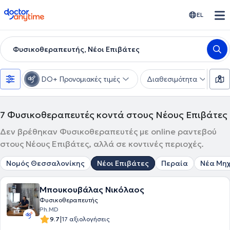
doctoranytime
EL
Φυσικοθεραπευτής, Νέοι Επιβάτες
DO+ Προνομιακές τιμές
Διαθεσιμότητα
Υ
7
Φυσικοθεραπευτές κοντά στους Νέους Επιβάτες
Δεν βρέθηκαν Φυσικοθεραπευτές με online ραντεβού
στους Νέους Επιβάτες, αλλά σε κοντινές περιοχές.
Νομός Θεσσαλονίκης
Νέοι Επιβάτες
Περαία
Νέα Μη
Μπουκουβάλας Νικόλαος
Φυσικοθεραπευτής
Ph.MD
|
9.7
17 αξιολογήσεις