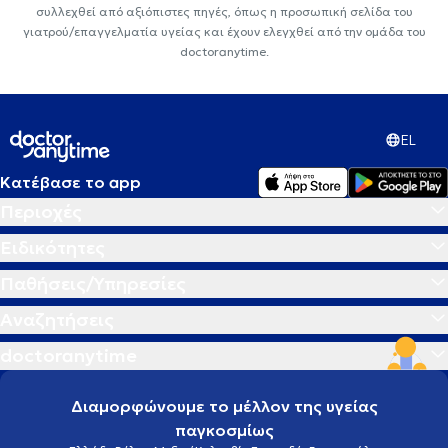
συλλεχθεί από αξιόπιστες πηγές, όπως η προσωπική σελίδα του
γιατρού/επαγγελματία υγείας και έχουν ελεγχθεί από την ομάδα του
doctoranytime.
EL
Κατέβασε το app
Περιοχές
Ειδικότητες
Παθήσεις/Υπηρεσίες
Αναζητήσεις
doctoranytime
Διαμορφώνουμε το μέλλον της υγείας
παγκοσμίως