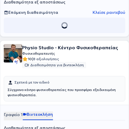
Διαθεσιμότητα εξ αποστάσεως
σύγχρονα μηχανήματα όπως μαγνητικός διεγέρτης, κρουστικός
υπέρηχος, tecar, biofeedback, έλξη-αποσυμπίεση σπονδυλικής
στήλης κλπ. Πλαισιώνεται από φυσικοθεραπευτές μέλη του
Επόμενη διαθεσιμότητα
Κλείσε ραντεβού
Πανελλήνιου Συλλόγου Φυσικοθεραπευτών, με μεγάλη κλινική
εμπειρία. Τέλος, αντιμετωπίζονται μυοσκελετικές παθήσεις,
αθλητικές κακώσεις, λεμφοίδημα, νευρολογικές και
ρευματολογικές παθήσεις, ενώ υπάρχει
δυνατότητα και για κατ΄
οίκον θεραπείες.
Physio Studio - Κέντρο Φυσικοθεραπείας
Φυσικοθεραπευτής
|
10
8 αξιολογήσεις
Διαθεσιμότητα για βιντεοκλήση
Σχετικά με τον ειδικό
Σύγχρονο κέντρο φυσικοθεραπείας που προσφέρει εξειδικευμένη
φυσικοθεραπεία.
Βιντεοκλήση
Γραφείο 1
Διαθεσιμότητα εξ αποστάσεως