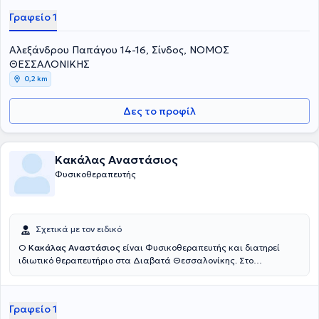
Γραφείο 1
Αλεξάνδρου Παπάγου 14-16, Σίνδος, ΝΟΜΟΣ
ΘΕΣΣΑΛΟΝΙΚΗΣ
0,2 km
Δες το προφίλ
Κακάλας Αναστάσιος
Φυσικοθεραπευτής
Σχετικά με τον ειδικό
Ο
Κακάλας Αναστάσιος
είναι Φυσικοθεραπευτής και διατηρεί
ιδιωτικό θεραπευτήριο στα Διαβατά Θεσσαλονίκης. Στο
θεραπευτήριο παρέχονται υπηρεσίες αποκατάστασης
ορθοπεδικών και νευρολογικών παθήσεων με τεχνικές και
μεθόδους αποκατάστασης, όπως Manual therapy, μέθοδο Mulligan
Γραφείο 1
και P.N.F. Με 15 χρόνια εμπειρίας στο χώρο της φυσικοθεραπείας