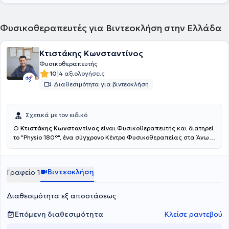
Φυσικοθεραπευτές για Βιντεοκλήση στην Ελλάδα
Κτιστάκης Κωνσταντίνος
Φυσικοθεραπευτής
|
10
4 αξιολογήσεις
Διαθεσιμότητα για βιντεοκλήση
Σχετικά με τον ειδικό
Ο
Κτιστάκης Κωνσταντίνος
είναι Φυσικοθεραπευτής και διατηρεί
το "Physio 180°", ένα σύγχρονο Κέντρο Φυσικοθεραπείας στα Άνω
Λιόσια. Εξειδικεύονται στην αντιμετώπιση του πόνου, την
αποκατάσταση αθλητικών τραυμάτων και τη βελτίωση της
κινητικής λειτουργίας. Παρέχουν υψηλής ποιότητας
Βιντεοκλήση
Γραφείο 1
φυσικοθεραπεία, βελονισμό και εξειδικευμένες τεχνικές
κινητοποίησης, προσαρμοσμένες στις ανάγκες του κάθε
ασθενούς.Ο απώτερος στόχος της θεραπείας τους είναι η πλήρη
Διαθεσιμότητα εξ αποστάσεως
επάνοδός σας στις καθημερινές και επαγγελματικές σας
δραστηριότητες, χωρίς πόνο και με βελτιωμένη λειτουργικότητα.
Επόμενη διαθεσιμότητα
Κλείσε ραντεβού