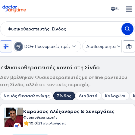
doctoranytime
EL
Φυσικοθεραπευτής, Σίνδος
DO+ Προνομιακές τιμές
Διαθεσιμότητα
Υ
7
Φυσικοθεραπευτές κοντά στη Σίνδο
Δεν βρέθηκαν Φυσικοθεραπευτές με online ραντεβού
στη Σίνδο, αλλά σε κοντινές περιοχές.
Νομός Θεσσαλονίκης
Σίνδος
Διαβατά
Καλοχώρι
Καρούσος Αλέξανδρος & Συνεργάτες
Φυσικοθεραπευτής
|
10.0
21 αξιολογήσεις