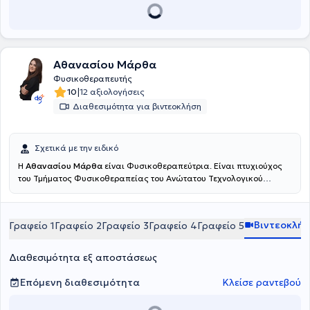
Αθανασίου Μάρθα
Φυσικοθεραπευτής
|
10
12 αξιολογήσεις
Διαθεσιμότητα για βιντεοκλήση
Σχετικά με την ειδικό
Η
Αθανασίου Μάρθα
είναι Φυσικοθεραπεύτρια. Είναι πτυχιούχος
του Τμήματος Φυσικοθεραπείας του Ανώτατου Τεχνολογικού
Εκπαιδευτικού Ιδρύματος Πατρών και πραγματοποίησε την
πρακτική της άσκηση στο Γενικό Νοσοκομείο Αττικής ΚΑΤ. Είναι
εξειδικευμένη στην άσκηση, έχοντας πιστοποιηθεί ως Pilates
Βιντεοκλή
Γραφείο 1
Γραφείο 2
Γραφείο 3
Γραφείο 4
Γραφείο 5
Instructor (AF Studies - PMA), στο Clinical Pilates (ΚΕΔΙΒΙΜ
Epimorfosis - ΕΟΠΠΕΠ) και ως Personal Trainer (HNFC - NASM).
Επιπλέον, είναι κάτοχος διπλώματος στον Βιοϊατρικό Βελονισμό
Διαθεσιμότητα εξ αποστάσεως
από το Πανεπιστήμιο Δυτικής Αττικής και έχει εκπαιδευτεί στο
Manual Therapy από σχολή πιστοποιημένη από τη Διεθνή
Επόμενη διαθεσιμότητα
Κλείσε ραντεβού
Ομοσπονδία Μυοσκελετικής Φυσικοθεραπείας (IFOMPT),
εμβαθύνοντας στην αξιολόγηση και διαχείριση μυοσκελετικών