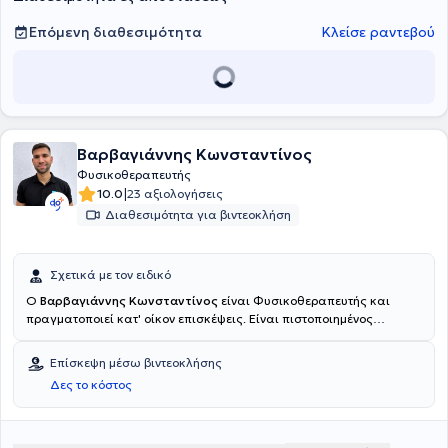
Επόμενη διαθεσιμότητα
Κλείσε ραντεβού
Βαρβαγιάννης Κωνσταντίνος
Φυσικοθεραπευτής
|
10.0
23 αξιολογήσεις
Διαθεσιμότητα για βιντεοκλήση
Σχετικά με τον ειδικό
Ο
Βαρβαγιάννης Κωνσταντίνος
είναι Φυσικοθεραπευτής και
πραγματοποιεί κατ' οίκον επισκέψεις. Είναι πιστοποιημένος
φυσικοθεραπευτής με εξειδίκευση στην αποκατάσταση
μυοσκελετικών παθήσεων και πολυετή εμπειρία στην παροχή
Επίσκεψη μέσω βιντεοκλήσης
εξατομικευμένων θεραπευτικών προγραμμάτων, προσαρμοσμένων
Δες το κόστος
στις ανάγκες και τους στόχους κάθε ασθενούς. Εστιάζει στη
συνολική βελτίωση της λειτουργικότητας, της κινητικότητας και της
ποιότητας ζωής, αξιοποιώντας τεκμηριωμένες πρακτικές,
σύγχρονες μεθόδους αποκατάστασης και διαρκή επαγγελματική