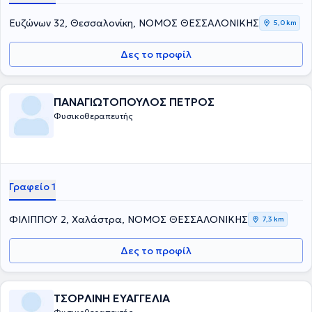
και πάντα με τις πιο πρόσφατες τεχνικές και μεθόδους της
επιστήμης της φυσικοθεραπείας μπορεί να αποκαταστήσει
Ευζώνων 32, Θεσσαλονίκη, ΝΟΜΟΣ ΘΕΣΣΑΛΟΝΙΚΗΣ
5,0 km
πληθώρα ορθοπεδικών και νευρολογικών παθήσεων.
Δες το προφίλ
ΠΑΝΑΓΙΩΤΟΠΟΥΛΟΣ ΠΕΤΡΟΣ
Φυσικοθεραπευτής
Γραφείο 1
ΦΙΛΙΠΠΟΥ 2, Χαλάστρα, ΝΟΜΟΣ ΘΕΣΣΑΛΟΝΙΚΗΣ
7,3 km
Δες το προφίλ
ΤΣΟΡΛΙΝΗ ΕΥΑΓΓΕΛΙΑ