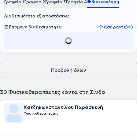
Βιντεοκλήση
Γραφείο 1
Γραφείο 2
Γραφείο 3
Γραφείο 4
επιμόρφωση. Διακρίνεται για την αποτελεσματική επικοινωνία, την
ενσυναίσθηση και την ικανότητά του να ενδυναμώνει ασθενείς
Διαθεσιμότητα εξ αποστάσεως
κάθε ηλικίας μέσω πρόληψης, εκπαίδευσης και υποστήριξης στην
αυτοδιαχείριση των συμπτωμάτων τους.
Επόμενη διαθεσιμότητα
Κλείσε ραντεβού
Προβολή όλων
30
Φυσικοθεραπευτές κοντά στη Σίνδο
Χατζηκωνσταντίνου Παρασκευή
Φυσικοθεραπευτής