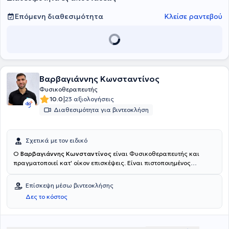
Επόμενη διαθεσιμότητα
Κλείσε ραντεβού
Βαρβαγιάννης Κωνσταντίνος
Φυσικοθεραπευτής
|
10.0
23 αξιολογήσεις
Διαθεσιμότητα για βιντεοκλήση
Σχετικά με τον ειδικό
Ο
Βαρβαγιάννης Κωνσταντίνος
είναι Φυσικοθεραπευτής και
πραγματοποιεί κατ' οίκον επισκέψεις. Είναι πιστοποιημένος
φυσικοθεραπευτής με εξειδίκευση στην αποκατάσταση
μυοσκελετικών παθήσεων και πολυετή εμπειρία στην παροχή
Επίσκεψη μέσω βιντεοκλήσης
εξατομικευμένων θεραπευτικών προγραμμάτων, προσαρμοσμένων
Δες το κόστος
στις ανάγκες και τους στόχους κάθε ασθενούς. Εστιάζει στη
συνολική βελτίωση της λειτουργικότητας, της κινητικότητας και της
ποιότητας ζωής, αξιοποιώντας τεκμηριωμένες πρακτικές,
σύγχρονες μεθόδους αποκατάστασης και διαρκή επαγγελματική