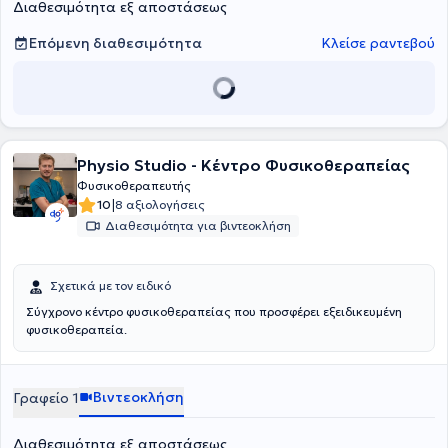
Διαθεσιμότητα εξ αποστάσεως
σύγχρονα μηχανήματα όπως μαγνητικός διεγέρτης, κρουστικός
υπέρηχος, tecar, biofeedback, έλξη-αποσυμπίεση σπονδυλικής
στήλης κλπ. Πλαισιώνεται από φυσικοθεραπευτές μέλη του
Επόμενη διαθεσιμότητα
Κλείσε ραντεβού
Πανελλήνιου Συλλόγου Φυσικοθεραπευτών, με μεγάλη κλινική
εμπειρία. Τέλος, αντιμετωπίζονται μυοσκελετικές παθήσεις,
αθλητικές κακώσεις, λεμφοίδημα, νευρολογικές και
ρευματολογικές παθήσεις, ενώ υπάρχει
δυνατότητα και για κατ΄
οίκον θεραπείες.
Physio Studio - Κέντρο Φυσικοθεραπείας
Φυσικοθεραπευτής
|
10
8 αξιολογήσεις
Διαθεσιμότητα για βιντεοκλήση
Σχετικά με τον ειδικό
Σύγχρονο κέντρο φυσικοθεραπείας που προσφέρει εξειδικευμένη
φυσικοθεραπεία.
Βιντεοκλήση
Γραφείο 1
Διαθεσιμότητα εξ αποστάσεως