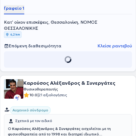
κακώσεις.Διαθέτει πολυετή εμπειρία σε ιδιωτικά
Γραφείο 1
φυσικοθεραπευτήρια, αθλητικές ομάδες και κέντρα
αποκατάστασης, καθώς και σε κατ’ οίκον θεραπείες. Εξειδικεύεται
στην αποκατάσταση μετεγχειρητικών περιστατικών,στη θεραπεία
Κατ' οίκον επισκέψεις, Θεσσαλονίκη, ΝΟΜΟΣ
μυοσκελετικών δυσλειτουργιών, στη νευρολογική αποκατάσταση,
ΘΕΣΣΑΛΟΝΙΚΗΣ
και στην εφαρμογή θεραπευτικής & αθλητικής μάλαξης.Είναι
4,2 km
κάτοχος διπλώματος Manual Therapy (Hellenic OMT eDu,
2023
)
και
μέλος του Πανελλήνιου Συλλόγου Φυσικοθεραπευτών από το 2022.
Επόμενη διαθεσιμότητα
Κλείσε ραντεβού
Καρούσος Αλέξανδρος & Συνεργάτες
Φυσικοθεραπευτής
|
10.0
21 αξιολογήσεις
Αυχενικό σύνδρομο
Σχετικά με τον ειδικό
Ο
Καρούσος Αλέξανδρος & Συνεργάτες
ασχολείται με τη
φυσικοθεραπεία από το 1998 και διατηρεί ιδιωτικό