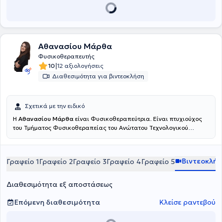
Αθανασίου Μάρθα
Φυσικοθεραπευτής
|
10
12 αξιολογήσεις
Διαθεσιμότητα για βιντεοκλήση
Σχετικά με την ειδικό
Η
Αθανασίου Μάρθα
είναι Φυσικοθεραπεύτρια. Είναι πτυχιούχος
του Τμήματος Φυσικοθεραπείας του Ανώτατου Τεχνολογικού
Εκπαιδευτικού Ιδρύματος Πατρών και πραγματοποίησε την
πρακτική της άσκηση στο Γενικό Νοσοκομείο Αττικής ΚΑΤ. Είναι
εξειδικευμένη στην άσκηση, έχοντας πιστοποιηθεί ως Pilates
Βιντεοκλή
Γραφείο 1
Γραφείο 2
Γραφείο 3
Γραφείο 4
Γραφείο 5
Instructor (AF Studies - PMA), στο Clinical Pilates (ΚΕΔΙΒΙΜ
Epimorfosis - ΕΟΠΠΕΠ) και ως Personal Trainer (HNFC - NASM).
Επιπλέον, είναι κάτοχος διπλώματος στον Βιοϊατρικό Βελονισμό
Διαθεσιμότητα εξ αποστάσεως
από το Πανεπιστήμιο Δυτικής Αττικής και έχει εκπαιδευτεί στο
Manual Therapy από σχολή πιστοποιημένη από τη Διεθνή
Επόμενη διαθεσιμότητα
Κλείσε ραντεβού
Ομοσπονδία Μυοσκελετικής Φυσικοθεραπείας (IFOMPT),
εμβαθύνοντας στην αξιολόγηση και διαχείριση μυοσκελετικών