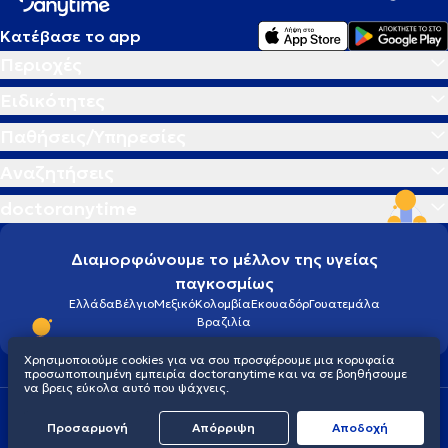
Κατέβασε το app
Περιοχές
Ειδικότητες
Παθήσεις/Υπηρεσίες
Αναζητήσεις
doctoranytime
Διαμορφώνουμε το μέλλον της υγείας
παγκοσμίως
Ελλάδα
Βέλγιο
Μεξικό
Κολομβία
Εκουαδόρ
Γουατεμάλα
Βραζιλία
Χρησιμοποιούμε cookies για να σου προσφέρουμε μια κορυφαία
προσωποποιημένη εμπειρία doctoranytime και να σε βοηθήσουμε
να βρεις εύκολα αυτό που ψάχνεις.
Οροι χρήσης
Cookies
Πολιτική προστασίας προσωπικού απορρήτου
Προσαρμογή
Απόρριψη
Aποδοχή
© 2026 doctoranytime