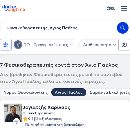
doctoranytime
EL
Φυσικοθεραπευτής, Άγιος Παύλος
DO+ Προνομιακές τιμές
Διαθεσιμότητα
Υ
7
Φυσικοθεραπευτές κοντά στον Άγιο Παύλος
Δεν βρέθηκαν Φυσικοθεραπευτές με online ραντεβού
στον Άγιο Παύλος, αλλά σε κοντινές περιοχές.
Νομός Θεσσαλονίκης
Άγιος Παύλος
Σαράντα Εκκλησιές
Βογιατζής Χαρίλαος
Φυσικοθεραπευτής
|
9.7
12 αξιολογήσεις
Διαθεσιμότητα για βιντεοκλήση