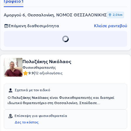
Γραφείο 1
Αμοργού 6, Θεσσαλονίκη, ΝΟΜΟΣ ΘΕΣΣΑΛΟΝΙΚΗΣ
2,0 km
Επόμενη διαθεσιμότητα
Κλείσε ραντεβού
Πολυζάκης Νικόλαος
Φυσικοθεραπευτής
|
9.9
12 αξιολογήσεις
Σχετικά με τον ειδικό
Ο
Πολυζάκης Νικόλαος
είναι Φυσικοθεραπευτής και διατηρεί
ιδιωτικό θεραπευτήριο στη Θεσσαλονίκη. Σπούδασε
Φυσικοθεραπεία στο Karolinska Institutet στη Στοκχόλμη, από όπου
και αποφοίτησε το 1994. Ο συνδυασμός της θεωρητικής του
Επίσκεψη για φυσικοθεραπεία
κατάρτισης με την πολυετή του εμπειρία τον βοηθά στην
Δες το κόστος
αποτελεσματική αντιμετώπιση κάθε είδους περιστατικών που
εντάσσονται στο πλαίσιο της φυσικοθεραπείας. Ανάλογα με τις