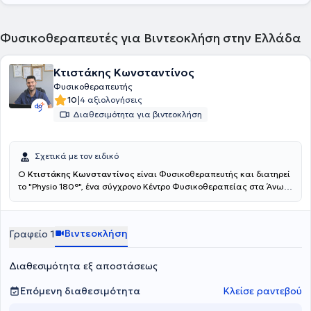
Φυσικοθεραπευτές για Βιντεοκλήση στην Ελλάδα
Κτιστάκης Κωνσταντίνος
Φυσικοθεραπευτής
|
10
4 αξιολογήσεις
Διαθεσιμότητα για βιντεοκλήση
Σχετικά με τον ειδικό
Ο
Κτιστάκης Κωνσταντίνος
είναι Φυσικοθεραπευτής και διατηρεί
το "Physio 180°", ένα σύγχρονο Κέντρο Φυσικοθεραπείας στα Άνω
Λιόσια. Εξειδικεύονται στην αντιμετώπιση του πόνου, την
αποκατάσταση αθλητικών τραυμάτων και τη βελτίωση της
κινητικής λειτουργίας. Παρέχουν υψηλής ποιότητας
Βιντεοκλήση
Γραφείο 1
φυσικοθεραπεία, βελονισμό και εξειδικευμένες τεχνικές
κινητοποίησης, προσαρμοσμένες στις ανάγκες του κάθε
ασθενούς.Ο απώτερος στόχος της θεραπείας τους είναι η πλήρη
Διαθεσιμότητα εξ αποστάσεως
επάνοδός σας στις καθημερινές και επαγγελματικές σας
δραστηριότητες, χωρίς πόνο και με βελτιωμένη λειτουργικότητα.
Επόμενη διαθεσιμότητα
Κλείσε ραντεβού