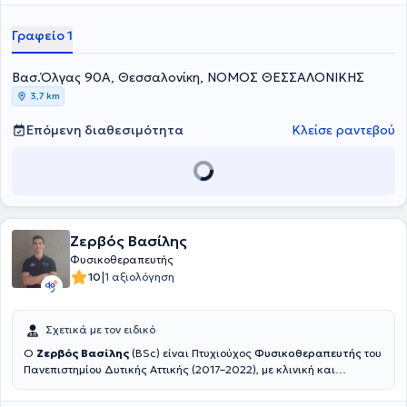
ανάγκες των ασθενών για τη θεραπευτική αγωγή, πέρα από το
χώρο του φυσικοθεραπευτηρίου, υπάρχει και η δυνατότητα των κατ’
Γραφείο 1
οίκον επισκέψεων.
Βασ.Όλγας 90Α, Θεσσαλονίκη, ΝΟΜΟΣ ΘΕΣΣΑΛΟΝΙΚΗΣ
3,7 km
Επόμενη διαθεσιμότητα
Κλείσε ραντεβού
Ζερβός Βασίλης
Φυσικοθεραπευτής
|
10
1 αξιολόγηση
Σχετικά με τον ειδικό
Ο
Ζερβός Βασίλης
(BSc) είναι Πτυχιούχος
Φυσικοθεραπευτής
του
Πανεπιστημίου Δυτικής Αττικής (2017–2022), με κλινική και
πρακτική εμπειρία σε ένα ευρύ φάσμα περιστατικών, από
μυοσκελετικές παθήσεις έως νευρολογικές βλάβες και αθλητικές