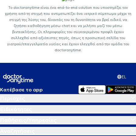
Το doctoranytime είναι ένα end-to-end solution που υποστηρίζει τον
χρήστη από τη στιγμή που αντιμετωπίζει ένα ιατρικό σύμπτωμα μέχρι τη
στιγμή της λύσης του, δίνοντάς του τη δυνατότητα να βρεί ειδικό, να
ζητήσει καθοδήγηση μέσω chat και να μιλήσει μαζί του μέσω
βιντεοκλήσης. Οι πληροφορίες του συγκεκριμένου προφίλ έχουν
συλλεχθεί από αξιόπιστες πηγές, όπως η προσωπική σελίδα του
γιατρού/επαγγελματία υγείας και έχουν ελεγχθεί από την ομάδα του
doctoranytime.
EL
Κατέβασε το app
Περιοχές
Ειδικότητες
Παθήσεις/Υπηρεσίες
Αναζητήσεις