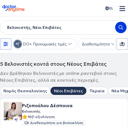
doctoranytime
EL
Βελονιστής, Νέοι Επιβάτες
DO+ Προνομιακές τιμές
Διαθεσιμότητα
Υ
5
Βελονιστές κοντά στους Νέους Επιβάτες
Δεν βρέθηκαν Βελονιστές με online ραντεβού στους
Νέους Επιβάτες, αλλά σε κοντινές περιοχές.
Νομός Θεσσαλονίκης
Νέοι Επιβάτες
Περαία
Νέα Μη
Ριζοπούλου Δέσποινα
Βελονιστής
|
10
1 αξιολόγηση
Διαθεσιμότητα για βιντεοκλήση