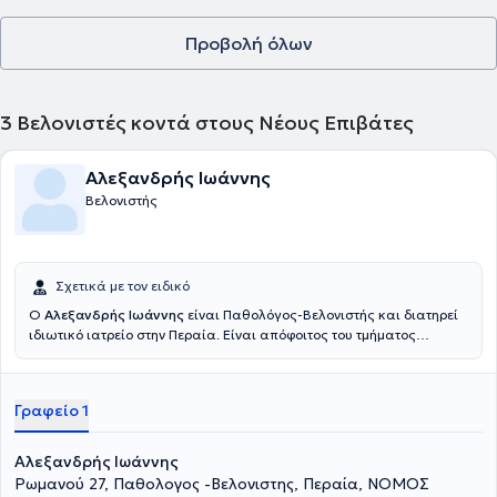
Προβολή όλων
3
Βελονιστές κοντά στους Νέους Επιβάτες
Αλεξανδρής Ιωάννης
Βελονιστής
Σχετικά με τον ειδικό
Ο
Αλεξανδρής Ιωάννης
είναι Παθολόγος-Βελονιστής και διατηρεί
ιδιωτικό ιατρείο στην Περαία. Είναι απόφοιτος του τμήματος
Ιατρικής του Αριστοτέλειου Πανεπιστημίου Θεσσαλονίκης, ενώ
έλαβε την ειδικότητα του Ειδικού Παθολόγου το 1982. Επίσης, είναι
κάτοχος Μεταπτυχιακού Τίτλου Σπουδών στην ''Αισθητική και
Γραφείο 1
Θεραπευτική Ιατρική'' του Universita degli Studi di Camerino στο
Torino. Έπειτα, ασχολήθηκε με το βελονισμό, όπου ολοκληρώνοντας
το διετή κύκλο εκπαίδευσης, έλαβε το 1993 το Δίπλωμα Ιατρικού
Αλεξανδρής Ιωάννης
Βελονισμού από το European Centre for Peace and Development
Ρωμανού 27, Παθολογος -Βελονιστης, Περαία, ΝΟΜΟΣ
και το Ιπποκράτειο Κέντρο Βελονισμού. Στη συνέχεια,