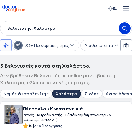
doctoranytime
EL
Βελονιστής, Χαλάστρα
DO+ Προνομιακές τιμές
Διαθεσιμότητα
Υ
5
Βελονιστές κοντά στη Χαλάστρα
Δεν βρέθηκαν Βελονιστές με online ραντεβού στη
Χαλάστρα, αλλά σε κοντινές περιοχές.
Νομός Θεσσαλονίκης
Χαλάστρα
Σίνδος
Άγιος Αθαν
Πέτσογλου Κωνσταντινιά
Ιατρός - Ιατροδικαστής - Εξειδικευμένη στον Ιατρικό
Βελονισμό (ICMART)
|
10
27 αξιολογήσεις