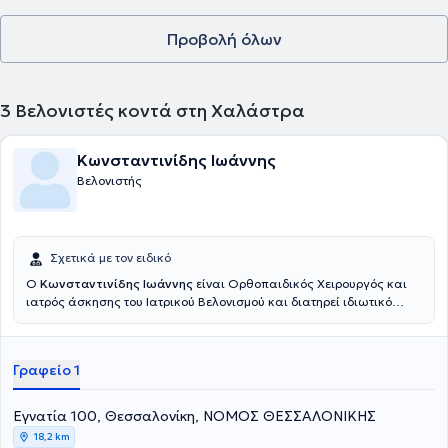
Προβολή όλων
3
Βελονιστές κοντά στη Χαλάστρα
Κωνσταντινίδης Ιωάννης
Βελονιστής
Σχετικά με τον ειδικό
Ο
Κωνσταντινίδης Ιωάννης
είναι Ορθοπαιδικός Χειρουργός και
ιατρός άσκησης του Ιατρικού Βελονισμού και διατηρεί ιδιωτικό
ιατρείο στη Θεσσαλονίκη. Διαθέτει πτυχίο Ιατρικής (βαθμός
πτυχίου: άριστα) από την Ιατρική Σχολή του Πανεπιστημίου “Carol
Davila” στο Βουκουρέστι της Ρουμανίας. Έχει διατελέσει
Γραφείο 1
ειδικευόμενος ιατρός στην Α’ Ορθοπαιδική κλινική του
Αριστοτελείου Πανεπιστημίου Θεσσαλονίκης, Γ.Ν.Θ. «Γ.
Παπανικολάου» Θεσσαλονίκης και στην Β’ Χειρουργική-
Εγνατία 100, Θεσσαλονίκη, ΝΟΜΟΣ ΘΕΣΣΑΛΟΝΙΚΗΣ
Ογκολογική κλινική του Αντικαρκινικού Νοσοκομείου
18,2 km
Θεσσαλονίκης “Θεαγένειο”. Είναι καθηγητής Ιατρικού Βελονισμού