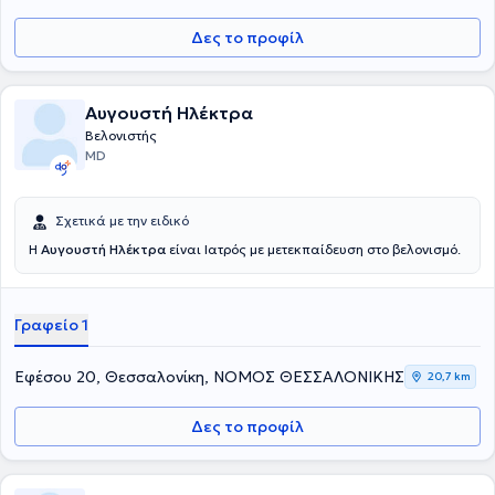
με ειδίκευση στον Ορθοπαιδικό Βελονισμό (αυχεναλγία, οσφυαλγία
Δες το προφίλ
κτλ) και το αδυνάτισμα. Τέλος υπήρξε εθελοντής ιατρός στους
Ολυμπιακούς αγώνες “Αθήνα 2004” και επί σειρά ετών παραμένει
εθελοντής ιατρός σε διάφορα ΚΑΠΗ του Ν. Θεσσαλονίκης καθώς
και στον Ελληνικό Ερυθρό Σταυρό στον τομέα Σαμαρειτών
Αυγουστή Ηλέκτρα
Διασωστών και Ναυαγοσωστών, ενώ έχει συμμετάσχει σε πλήθος
Βελονιστής
σεμιναρίων και συνεδρίων.
MD
Σχετικά με την ειδικό
Η
Αυγουστή Ηλέκτρα
είναι Ιατρός με μετεκπαίδευση στο βελονισμό.
Γραφείο 1
Εφέσου 20, Θεσσαλονίκη, ΝΟΜΟΣ ΘΕΣΣΑΛΟΝΙΚΗΣ
20,7 km
Δες το προφίλ