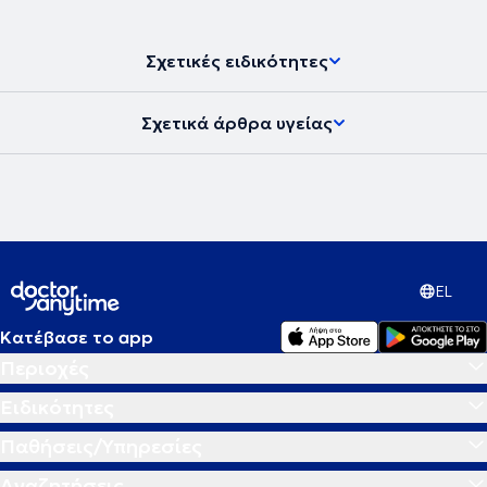
τον βελονισμό σε εφημερίδες και περιοδικά. Άξια αναφοράς είναι η
δημοσίευση του βιβλίου του το 2016 με θέμα ''Θεραπευτικός
Βελονισμός - Ιατρική Πράξη''.
Σχετικές ειδικότητες
Σχετικά άρθρα υγείας
EL
Κατέβασε το app
Περιοχές
Ειδικότητες
Παθήσεις/Υπηρεσίες
Αναζητήσεις