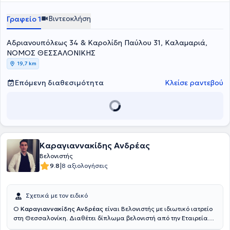
Θεσσαλονίκης, αποκτώντας τον τίτλο ειδικότητας τον Ιανουάριο του
2006. Εργάστηκε στον Κυανού Σταυρό και στη Γενική Κλινική
Βιντεοκλήση
Γραφείο 1
Θεσσαλονίκης από το 2005 έως το 2022.
Αδριανουπόλεως 34 & Καρολίδη Παύλου 31, Καλαμαριά,
ΝΟΜΟΣ ΘΕΣΣΑΛΟΝΙΚΗΣ
19,7 km
Επόμενη διαθεσιμότητα
Κλείσε ραντεβού
Καραγιαννακίδης Ανδρέας
Βελονιστής
|
9.8
8 αξιολογήσεις
Σχετικά με τον ειδικό
Ο
Καραγιαννακίδης Ανδρέας
είναι Βελονιστής με ιδιωτικό ιατρείο
στη Θεσσαλονίκη. Διαθέτει δίπλωμα βελονιστή από την Εταιρεία
Βελονισμού Βορείου Ελλάδος. Ο γιατρός έχει ιδιαίτερη εμπειρία