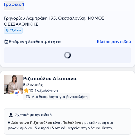
Θεσσαλονίκης ΑΧΕΠΑ, στο Γενικό Νοσοκομείο Θεσσαλονίκης
Γραφείο 1
"Ιπποκράτειο" και στο Γενικό Νοσοκομείο Καβάλας. Μέχρι και
σήμερα, είναι Παθολόγος στην κλινική αποκατάστασης "ΑΡΩΓΗ"
Γρηγορίου Λαμπράκη 195, Θεσσαλονίκη, ΝΟΜΟΣ
του ομίλου EUROMEDICA Θεσσαλονίκης. Στο ιδιωτικό του ιατρείο,
παρέχει εξειδικευμένες υπηρεσίες στις εξατομικευμένες ανάγκες
ΘΕΣΣΑΛΟΝΙΚΗΣ
των ασθενών του.
13,6 km
Επόμενη διαθεσιμότητα
Κλείσε ραντεβού
Ριζοπούλου Δέσποινα
Βελονιστής
|
10
1 αξιολόγηση
Διαθεσιμότητα για βιντεοκλήση
Σχετικά με την ειδικό
Η
Δέσποινα Ριζοπούλου
είναι
Παθολόγος
με ειδίκευση στο
βελονισμό
και διατηρεί ιδιωτικά ιατρεία στη Νέα Ραιδεστό,
περιοχή Θέρμης και στην Καλαμαριά
.
Αποφοίτησε από την Ιατρική