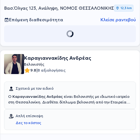
Βασ.Όλγας 123, Ανάληψη, ΝΟΜΟΣ ΘΕΣΣΑΛΟΝΙΚΗΣ
12,3 km
Επόμενη διαθεσιμότητα
Κλείσε ραντεβού
Καραγιαννακίδης Ανδρέας
Βελονιστής
|
9.8
8 αξιολογήσεις
Σχετικά με τον ειδικό
Ο
Καραγιαννακίδης Ανδρέας
είναι Βελονιστής με ιδιωτικό ιατρείο
στη Θεσσαλονίκη. Διαθέτει δίπλωμα βελονιστή από την Εταιρεία
Βελονισμού Βορείου Ελλάδος. Ο γιατρός έχει ιδιαίτερη εμπειρία
στον ιατρικό βελονισμό, στα αγγειακά εγκεφαλικά επεισόδια, στην
Απλή επίσκεψη
υπέρταση και στο σακχαρώδη διαβήτη. Έχει πολυετή
Δες το κόστος
επαγγελματική εμπειρία και έχει ειδικευθεί και εργαστεί σε πολλά
νοσοκομεία στην Ελλάδα, όπως στο Γενικό Νοσοκομείο Αθηνών
"Ιπποκράτειο", στο Πανεπιστημιακό Γενικό Νοσοκομείο