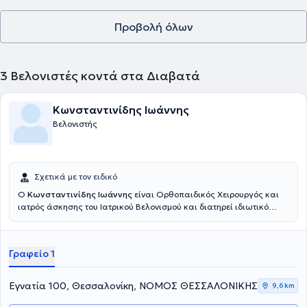
Προβολή όλων
3
Βελονιστές κοντά στα Διαβατά
Κωνσταντινίδης Ιωάννης
Βελονιστής
Σχετικά με τον ειδικό
Ο
Κωνσταντινίδης Ιωάννης
είναι Ορθοπαιδικός Χειρουργός και
ιατρός άσκησης του Ιατρικού Βελονισμού και διατηρεί ιδιωτικό
ιατρείο στη Θεσσαλονίκη. Διαθέτει πτυχίο Ιατρικής (βαθμός
πτυχίου: άριστα) από την Ιατρική Σχολή του Πανεπιστημίου “Carol
Davila” στο Βουκουρέστι της Ρουμανίας. Έχει διατελέσει
Γραφείο 1
ειδικευόμενος ιατρός στην Α’ Ορθοπαιδική κλινική του
Αριστοτελείου Πανεπιστημίου Θεσσαλονίκης, Γ.Ν.Θ. «Γ.
Παπανικολάου» Θεσσαλονίκης και στην Β’ Χειρουργική-
Εγνατία 100, Θεσσαλονίκη, ΝΟΜΟΣ ΘΕΣΣΑΛΟΝΙΚΗΣ
9,6 km
Ογκολογική κλινική του Αντικαρκινικού Νοσοκομείου
Θεσσαλονίκης “Θεαγένειο”. Είναι καθηγητής Ιατρικού Βελονισμού