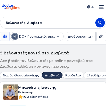
doctoranytime
EL
Βελονιστής, Διαβατά
DO+ Προνομιακές τιμές
Διαθεσιμότητα
Υ
5
Βελονιστές κοντά στα Διαβατά
Δεν βρέθηκαν Βελονιστές με online ραντεβού στα
Διαβατά, αλλά σε κοντινές περιοχές.
Νομός Θεσσαλονίκης
Διαβατά
Κορδελιό
Ελευθέριο 
Μπανιώτης Ιωάννης
Βελονιστής
|
10
2 αξιολογήσεις