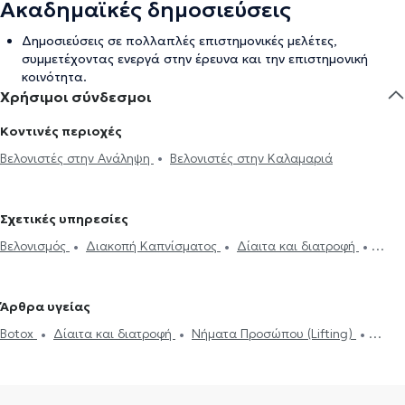
Ακαδημαϊκές δημοσιεύσεις
Δημοσιεύσεις σε πολλαπλές επιστημονικές μελέτες,
συμμετέχοντας ενεργά στην έρευνα και την επιστημονική
κοινότητα.
Χρήσιμοι σύνδεσμοι
Κοντινές περιοχές
Βελονιστές στην Ανάληψη
Βελονιστές στην Καλαμαριά
Σχετικές υπηρεσίες
Βελονισμός
Διακοπή Καπνίσματος
Δίαιτα και διατροφή
Παχυσαρκία
Άγχος και Στρες
Κατάθλιψη
Οσφυαλγία
Αυχενικό σύνδρομο
Σύνδρομο καρπιαίου σωλήνα
Πονοκέφαλος
Άρθρα υγείας
Botox
Νήματα Προσώπου (Lifting)
Δισκοκήλη
Botox
Δίαιτα και διατροφή
Νήματα Προσώπου (Lifting)
Δισκοκήλη
Αυχενικό σύνδρομο
Σύνδρομο καρπιαίου σωλήνα