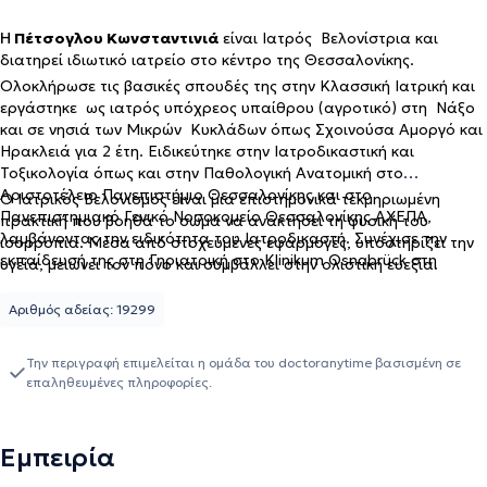
Η
Πέτσογλου Κωνσταντινιά
είναι Ιατρός Βελονίστρια και
διατηρεί ιδιωτικό ιατρείο στο κέντρο της Θεσσαλονίκης.
Ολοκλήρωσε τις βασικές σπουδές της στην Κλασσική Ιατρική και
εργάστηκε ως ιατρός υπόχρεος υπαίθρου (αγροτικό) στη Νάξο
και σε νησιά των Μικρών Κυκλάδων όπως Σχοινούσα Αμοργό και
Ηρακλειά για 2 έτη. Ειδικεύτηκε στην Ιατροδικαστική και
Τοξικολογία όπως και στην Παθολογική Ανατομική στο
Αριστοτέλειο Πανεπιστήμιο Θεσσαλονίκης και στο
Ο Ιατρικός Βελονισμός είναι μια επιστημονικά τεκμηριωμένη
Πανεπιστημιακό Γενικό Νοσοκομείο Θεσσαλονίκης ΑΧΕΠΑ,
πρακτική που βοηθά το σώμα να ανακτήσει τη φυσική του
λαμβάνοντας την ειδικότητα του Ιατροδικαστή. Συνέχισε την
ισορροπία. Μέσα από στοχευμένες εφαρμογές, υποστηρίζει την
εκπαίδευσή της στη Γηριατρική στο Klinikum Osnabrück στη
υγεία, μειώνει τον πόνο και συμβάλλει στην ολιστική ευεξία.
Γερμανία, ενώ παράλληλα μετεκπαιδεύτηκε στην Παρηγορητική
Ιατρική και τον Ιατρικό Βελονισμό. Είναι εξειδικευμένη
Αριθμός αδείας: 19299
στον Ιατρικό Βελονισμό και στις Συμπληρωματικές Θεραπείες και
πιστοποιημένη από το Εκπαιδευτικό Ινστιτούτο Βελονισμού
Την περιγραφή επιμελείται η ομάδα του doctoranytime βασισμένη σε
Ελλάδας (ICMART). Εκπαιδεύτηκε στην Κλασική Ομοιοπαθητική
επαληθευμένες πληροφορίες.
από την Ελληνική Εταιρεία Ομοιοπαθητικής Ιατρικής και είναι
κάτοχος του International Master in Cosmetic Medicine and
Therapeutics από το Università di Camerino.
Εμπειρία