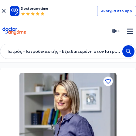
Doctoranytime
Άνοιγμα στο App
doctoranytime
EL
Ιατρός - Ιατροδικαστής - Εξειδικευμένη στον Ιατρικό Βελονισμό (ICMART)