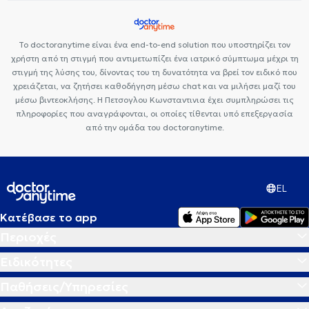
Το doctoranytime είναι ένα end-to-end solution που υποστηρίζει τον
χρήστη από τη στιγμή που αντιμετωπίζει ένα ιατρικό σύμπτωμα μέχρι τη
στιγμή της λύσης του, δίνοντας του τη δυνατότητα να βρεί τον ειδικό που
χρειάζεται, να ζητήσει καθοδήγηση μέσω chat και να μιλήσει μαζί του
μέσω βιντεοκλήσης. Η Πετσογλου Κωνσταντινια έχει συμπληρώσει τις
πληροφορίες που αναγράφονται, οι οποίες τίθενται υπό επεξεργασία
από την ομάδα του doctoranytime.
EL
Κατέβασε το app
Περιοχές
Ειδικότητες
Παθήσεις/Υπηρεσίες