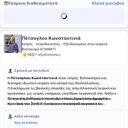
Επόμενη διαθεσιμότητα
Κλείσε ραντεβού
Πέτσογλου Κωνσταντινιά
Ιατρός - Ιατροδικαστής - Εξειδικευμένη στον Ιατρικό
Βελονισμό (ICMART)
|
10
27 αξιολογήσεις
Σχετικά με την ειδικό
Η
Πέτσογλου Κωνσταντινιά
είναι Ιατρός Βελονίστρια και
διατηρεί ιδιωτικό ιατρείο στο κέντρο της Θεσσαλονίκης.
Ολοκλήρωσε τις βασικές σπουδές της στην Κλασσική Ιατρική και
εργάστηκε ως ιατρός υπόχρεος υπαίθρου (αγροτικό) στη Νάξο και
σε νησιά των Μικρών Κυκλάδων όπως Σχοινούσα Αμοργό και
Ο Ιατρικός Βελονισμός είναι μια επιστημονικά τεκμηριωμένη
Ηρακλειά για 2 έτη. Ειδικεύτηκε στην Ιατροδικαστική και
πρακτική που βοηθά το σώμα να ανακτήσει τη φυσική του
Τοξικολογία όπως και στην Παθολογική Ανατομική στο
ισορροπία. Μέσα από στοχευμένες εφαρμογές, υποστηρίζει την
Αριστοτέλειο Πανεπιστήμιο Θεσσαλονίκης και στο Πανεπιστημιακό
υγεία, μειώνει τον πόνο και συμβάλλει στην ολιστική ευεξία.
Απλή επίσκεψη
Γενικό Νοσοκομείο Θεσσαλονίκης ΑΧΕΠΑ, λαμβάνοντας την
Δες το κόστος
ειδικότητα του Ιατροδικαστή. Συνέχισε την εκπαίδευσή της στη