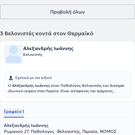
Προβολή όλων
3
Βελονιστές κοντά στον Θερμαϊκό
Αλεξανδρής Ιωάννης
Βελονιστής
Σχετικά με τον ειδικό
Ο
Αλεξανδρής Ιωάννης
είναι Παθολόγος-Βελονιστής και διατηρεί
ιδιωτικό ιατρείο στην Περαία. Είναι απόφοιτος του τμήματος
Ιατρικής του Αριστοτέλειου Πανεπιστημίου Θεσσαλονίκης, ενώ
έλαβε την ειδικότητα του Ειδικού Παθολόγου το 1982. Επίσης, είναι
κάτοχος Μεταπτυχιακού Τίτλου Σπουδών στην ''Αισθητική και
Γραφείο 1
Θεραπευτική Ιατρική'' του Universita degli Studi di Camerino στο
Torino. Έπειτα, ασχολήθηκε με το βελονισμό, όπου ολοκληρώνοντας
το διετή κύκλο εκπαίδευσης, έλαβε το 1993 το Δίπλωμα Ιατρικού
Αλεξανδρής Ιωάννης
Βελονισμού από το European Centre for Peace and Development
Ρωμανού 27, Παθολογος -Βελονιστης, Περαία, ΝΟΜΟΣ
και το Ιπποκράτειο Κέντρο Βελονισμού. Στη συνέχεια,