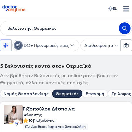
doctoranytime
EL
Βελονιστής, Θερμαϊκός
DO+ Προνομιακές τιμές
Διαθεσιμότητα
Υ
5
Βελονιστές κοντά στον Θερμαϊκό
Δεν βρέθηκαν Βελονιστές με online ραντεβού στον
Θερμαϊκό, αλλά σε κοντινές περιοχές.
Νομός Θεσσαλονίκης
Θερμαϊκός
Επανομή
Τρίλοφος
Ριζοπούλου Δέσποινα
Βελονιστής
|
10
1 αξιολόγηση
Διαθεσιμότητα για βιντεοκλήση