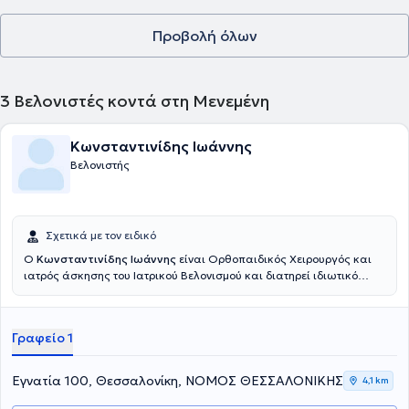
Προβολή όλων
3
Βελονιστές κοντά στη Μενεμένη
Κωνσταντινίδης Ιωάννης
Βελονιστής
Σχετικά με τον ειδικό
Ο
Κωνσταντινίδης Ιωάννης
είναι Ορθοπαιδικός Χειρουργός και
ιατρός άσκησης του Ιατρικού Βελονισμού και διατηρεί ιδιωτικό
ιατρείο στη Θεσσαλονίκη. Διαθέτει πτυχίο Ιατρικής (βαθμός
πτυχίου: άριστα) από την Ιατρική Σχολή του Πανεπιστημίου “Carol
Davila” στο Βουκουρέστι της Ρουμανίας. Έχει διατελέσει
Γραφείο 1
ειδικευόμενος ιατρός στην Α’ Ορθοπαιδική κλινική του
Αριστοτελείου Πανεπιστημίου Θεσσαλονίκης, Γ.Ν.Θ. «Γ.
Παπανικολάου» Θεσσαλονίκης και στην Β’ Χειρουργική-
Εγνατία 100, Θεσσαλονίκη, ΝΟΜΟΣ ΘΕΣΣΑΛΟΝΙΚΗΣ
4,1 km
Ογκολογική κλινική του Αντικαρκινικού Νοσοκομείου
Θεσσαλονίκης “Θεαγένειο”. Είναι καθηγητής Ιατρικού Βελονισμού