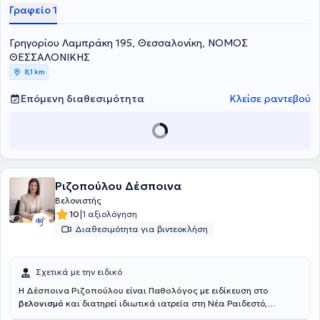
Θεσσαλονίκης ΑΧΕΠΑ, στο Γενικό Νοσοκομείο Θεσσαλονίκης
Γραφείο 1
"Ιπποκράτειο" και στο Γενικό Νοσοκομείο Καβάλας. Μέχρι και
σήμερα, είναι Παθολόγος στην κλινική αποκατάστασης "ΑΡΩΓΗ"
Γρηγορίου Λαμπράκη 195, Θεσσαλονίκη, ΝΟΜΟΣ
του ομίλου EUROMEDICA Θεσσαλονίκης. Στο ιδιωτικό του ιατρείο,
παρέχει εξειδικευμένες υπηρεσίες στις εξατομικευμένες ανάγκες
ΘΕΣΣΑΛΟΝΙΚΗΣ
των ασθενών του.
8,1 km
Επόμενη διαθεσιμότητα
Κλείσε ραντεβού
Ριζοπούλου Δέσποινα
Βελονιστής
|
10
1 αξιολόγηση
Διαθεσιμότητα για βιντεοκλήση
Σχετικά με την ειδικό
Η
Δέσποινα Ριζοπούλου
είναι
Παθολόγος
με ειδίκευση στο
βελονισμό
και διατηρεί ιδιωτικά ιατρεία στη Νέα Ραιδεστό,
περιοχή Θέρμης και στην Καλαμαριά
.
Αποφοίτησε από την Ιατρική