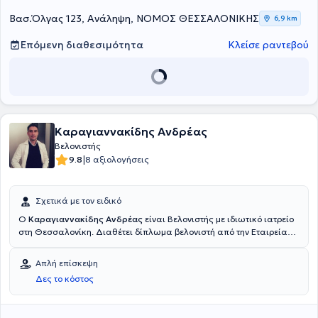
Βασ.Όλγας 123, Ανάληψη, ΝΟΜΟΣ ΘΕΣΣΑΛΟΝΙΚΗΣ
6,9 km
Επόμενη διαθεσιμότητα
Κλείσε ραντεβού
Καραγιαννακίδης Ανδρέας
Βελονιστής
|
9.8
8 αξιολογήσεις
Σχετικά με τον ειδικό
Ο
Καραγιαννακίδης Ανδρέας
είναι Βελονιστής με ιδιωτικό ιατρείο
στη Θεσσαλονίκη. Διαθέτει δίπλωμα βελονιστή από την Εταιρεία
Βελονισμού Βορείου Ελλάδος. Ο γιατρός έχει ιδιαίτερη εμπειρία
στον ιατρικό βελονισμό, στα αγγειακά εγκεφαλικά επεισόδια, στην
Απλή επίσκεψη
υπέρταση και στο σακχαρώδη διαβήτη. Έχει πολυετή
Δες το κόστος
επαγγελματική εμπειρία και έχει ειδικευθεί και εργαστεί σε πολλά
νοσοκομεία στην Ελλάδα, όπως στο Γενικό Νοσοκομείο Αθηνών
"Ιπποκράτειο", στο Πανεπιστημιακό Γενικό Νοσοκομείο