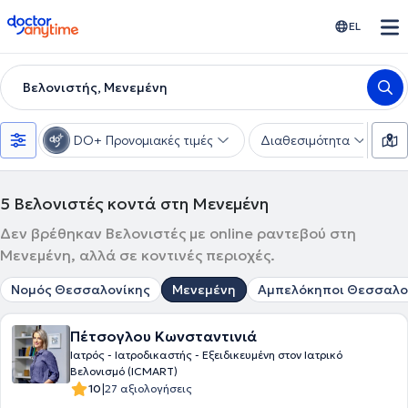
doctoranytime
EL
Βελονιστής, Μενεμένη
DO+ Προνομιακές τιμές
Διαθεσιμότητα
Υ
5
Βελονιστές κοντά στη Μενεμένη
Δεν βρέθηκαν Βελονιστές με online ραντεβού στη
Μενεμένη, αλλά σε κοντινές περιοχές.
Νομός Θεσσαλονίκης
Μενεμένη
Αμπελόκηποι Θεσσαλο
Πέτσογλου Κωνσταντινιά
Ιατρός - Ιατροδικαστής - Εξειδικευμένη στον Ιατρικό
Βελονισμό (ICMART)
|
10
27 αξιολογήσεις