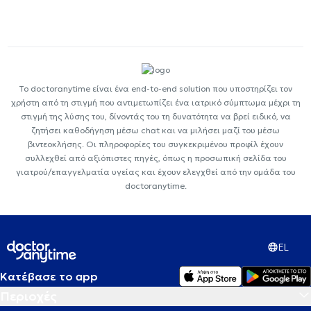
Το doctoranytime είναι ένα end-to-end solution που υποστηρίζει τον
χρήστη από τη στιγμή που αντιμετωπίζει ένα ιατρικό σύμπτωμα μέχρι τη
στιγμή της λύσης του, δίνοντάς του τη δυνατότητα να βρεί ειδικό, να
ζητήσει καθοδήγηση μέσω chat και να μιλήσει μαζί του μέσω
βιντεοκλήσης. Οι πληροφορίες του συγκεκριμένου προφίλ έχουν
συλλεχθεί από αξιόπιστες πηγές, όπως η προσωπική σελίδα του
γιατρού/επαγγελματία υγείας και έχουν ελεγχθεί από την ομάδα του
doctoranytime.
EL
Κατέβασε το app
Περιοχές