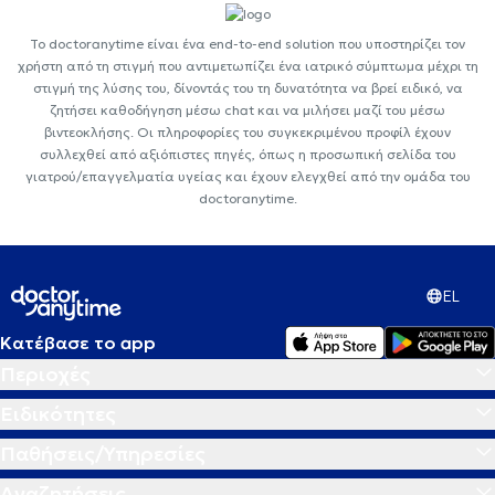
Το doctoranytime είναι ένα end-to-end solution που υποστηρίζει τον
χρήστη από τη στιγμή που αντιμετωπίζει ένα ιατρικό σύμπτωμα μέχρι τη
στιγμή της λύσης του, δίνοντάς του τη δυνατότητα να βρεί ειδικό, να
ζητήσει καθοδήγηση μέσω chat και να μιλήσει μαζί του μέσω
βιντεοκλήσης. Οι πληροφορίες του συγκεκριμένου προφίλ έχουν
συλλεχθεί από αξιόπιστες πηγές, όπως η προσωπική σελίδα του
γιατρού/επαγγελματία υγείας και έχουν ελεγχθεί από την ομάδα του
doctoranytime.
EL
Κατέβασε το app
Περιοχές
Ειδικότητες
Παθήσεις/Υπηρεσίες
Αναζητήσεις