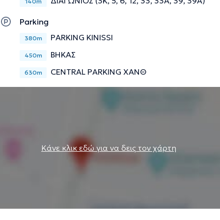
ΔΙΑΓΩΝΙΟΣ (3Κ, 5, 6, 12, 33, 33Α, 39, 39Α)
140m
Parking
PARKING KINISSI
380m
ΒΗΚΑΣ
450m
CENTRAL PARKING ΧΑΝΘ
630m
Κάνε κλικ εδώ για να δεις τον χάρτη