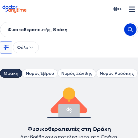
doctoranytime
EL
Φυσικοθεραπευτής, Θράκη
Φύλο
Θράκη
Νομός Έβρου
Νομός Ξάνθης
Νομός Ροδόπης
Φυσικοθεραπευτές στη Θράκη
Δεν βρέθηκαν αποτελέσματα στη Θράκη.