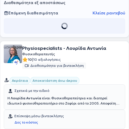
Διαθεσιμότητα εξ αποστάσεως
Επόμενη διαθεσιμότητα
Κλείσε ραντεβού
Physiospecialists - Λουρίδα Αντωνία
Φυσικοθεραπευτής
|
10
10 αξιολογήσεις
Διαθεσιμότητα για βιντεοκλήση
Ακράτεια
Αποκατάστση άνω άκρου
Σχετικά με την ειδικό
Η
Λουρίδα Αντωνία
είναι Φυσικοθεραπεύτρια και διατηρεί
ιδιωτικό φυσικοθεραπευτήριο στο Ζεφύρι από το 2005. Αποφοίτησε
από το Ανώτατο Τεχνολογικό Εκπαιδευτικό Ίδρυμα Αθηνών το 1995.
Έχει εξειδικευθεί σε
θεραπείες ακράτειας και πυελικού πόνου,
Επίσκεψη μέσω βιντεοκλήσης
καθώς και σε
αποκατάσταση άνω άκρου (hand therapy)
.Είναι
Δες το κόστος
μέλος του Πανελλήνιου Συλλόγου Φυσικοθεραπευτών και μέλος