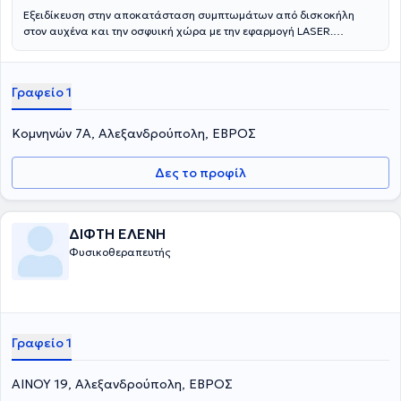
Εξειδίκευση στην αποκατάσταση συμπτωμάτων από δισκοκήλη
στον αυχένα και την οσφυική χώρα με την εφαρμογή LASER.
Ανακούφιση πονοκεφάλου τάσης από τις πρώτες 3 συνεδρίες.
Αποκατάσταση όλων των υπολοίπων παθήσεων μυοσκελετικού και
νευρικού συστήματος.
Γραφείο 1
Κομνηνών 7Α, Αλεξανδρούπολη, ΕΒΡΟΣ
Δες το προφίλ
ΔΙΦΤΗ ΕΛΕΝΗ
Φυσικοθεραπευτής
Γραφείο 1
ΑΙΝΟΥ 19, Αλεξανδρούπολη, ΕΒΡΟΣ