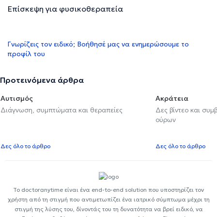
Επίσκεψη για φυσικοθεραπεία
Γνωρίζεις τον ειδικό; Βοήθησέ μας να ενημερώσουμε το
προφίλ του
Προτεινόμενα άρθρα
Αυτισμός
Ακράτεια
Διάγνωση, συμπτώματα και θεραπείες
Δες βίντεο και συμ
ούρων
Δες όλο το άρθρο
Δες όλο το άρθρο
Το doctoranytime είναι ένα end-to-end solution που υποστηρίζει τον
χρήστη από τη στιγμή που αντιμετωπίζει ένα ιατρικό σύμπτωμα μέχρι τη
στιγμή της λύσης του, δίνοντάς του τη δυνατότητα να βρεί ειδικό, να