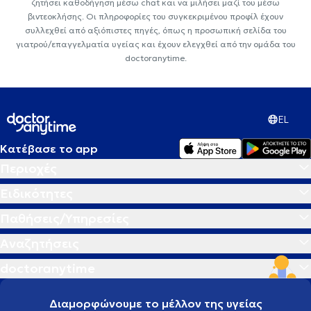
ζητήσει καθοδήγηση μέσω chat και να μιλήσει μαζί του μέσω
βιντεοκλήσης. Οι πληροφορίες του συγκεκριμένου προφίλ έχουν
συλλεχθεί από αξιόπιστες πηγές, όπως η προσωπική σελίδα του
γιατρού/επαγγελματία υγείας και έχουν ελεγχθεί από την ομάδα του
doctoranytime.
EL
Κατέβασε το app
Περιοχές
Ειδικότητες
Παθήσεις/Υπηρεσίες
Αναζητήσεις
doctoranytime
Διαμορφώνουμε το μέλλον της υγείας