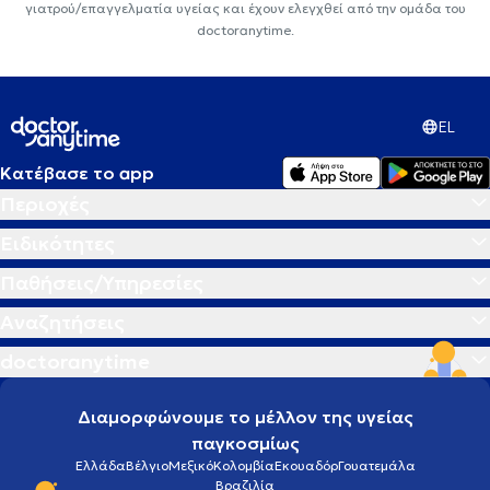
γιατρού/επαγγελματία υγείας και έχουν ελεγχθεί από την ομάδα του
doctoranytime.
EL
Κατέβασε το app
Περιοχές
Ειδικότητες
Παθήσεις/Υπηρεσίες
Αναζητήσεις
doctoranytime
Διαμορφώνουμε το μέλλον της υγείας
παγκοσμίως
Ελλάδα
Βέλγιο
Μεξικό
Κολομβία
Εκουαδόρ
Γουατεμάλα
Βραζιλία