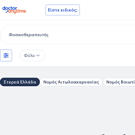
doctoranytime
Είστε ειδικός;
Φύλο
Στερεά Ελλάδα
Νομός Αιτωλοακαρνανίας
Νομός Βοιωτ