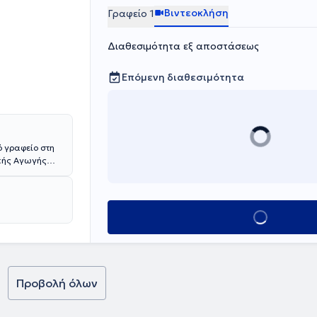
Βιντεοκλήση
Γραφείο 1
Διαθεσιμότητα εξ αποστάσεως
Επόμενη διαθεσιμότητα
ό γραφείο στη
ικής Αγωγής
τμήμα
λγαρία.
Φυσικοθεραπείας
μίας Σόφιας.
Κλείσε ραντεβο
άγνωση και
 Σπουδών
ην Σπλαχνική
λογικό
 ΙΕΚ
Προβολή όλων
οστασίας και
υθεί πλήθος