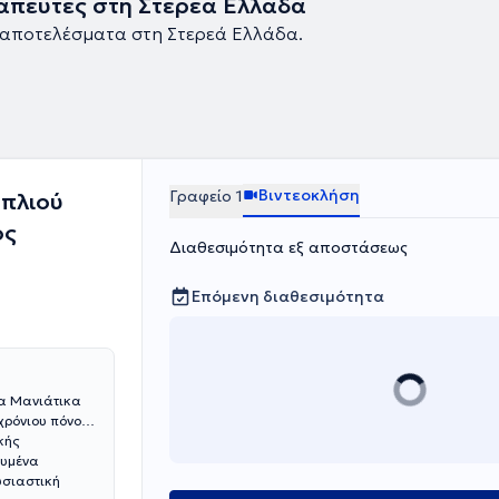
πευτές στη Στερεά Ελλάδα
 αποτελέσματα στη Στερεά Ελλάδα.
Βιντεοκλήση
Γραφείο 1
πλιού
ος
Διαθεσιμότητα εξ αποστάσεως
Επόμενη διαθεσιμότητα
α Μανιάτικα
χρόνιου πόνου,
κής
ευμένα
υσιαστική