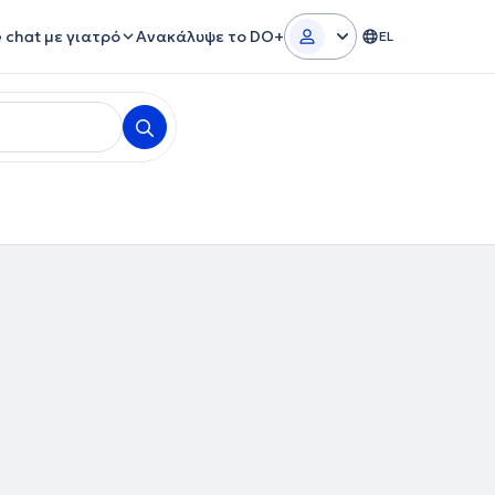
e chat με γιατρό
Ανακάλυψε το DO+
EL