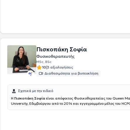
Πισκοπάκη Σοφία
Φυσικοθεραπευτής
MSc, BSc
|
10
3 αξιολογήσεις
Διαθεσιμότητα για βιντεοκλήση
Σχετικά με την ειδικό
Η
Πισκοπάκη Σοφία
είναι απόφοιτος Φυσικοθεραπείας του Queen Ma
University, Εδιμβούργου από το 2014 και εγγεγραμμένο μέλος του HCP
Professional Council) όπως και του Πανελλήνιου Συλλόγου Φυσικοθε
διατηρεί κέντρο φυσικοθεραπείας στο Ηράκλειο Κρήτης. Το 2017 ολοκ
Μεταπτυχιακό της πρόγραμμα με τίτλο "Ορθοπεδική Επιστήμη και απ
κατεύθυνση το Manual Therapy, στο Πανεπιστήμιο Λευκωσίας. Στην α
τεχνικών φυσικοθεραπείας κατέληξε στην ολοκλήρωση των σπουδών 