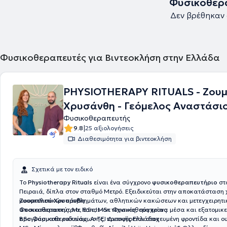
Φυσικοθερα
Δεν βρέθηκαν
Φυσικοθεραπευτές για Βιντεοκλήση στην Ελλάδα
PHYSIOTHERAPY RITUALS - Ζουμ
Χρυσάνθη - Γεόμελος Αναστάσι
Φυσικοθεραπευτής
|
9.8
25 αξιολογήσεις
Διαθεσιμότητα για βιντεοκλήση
Σχετικά με τον ειδικό
Το
Physiotherapy Rituals
είναι ένα σύγχρονο
φυσικοθεραπευτήριο
στ
Πειραιά, δίπλα στον σταθμό Μετρό. Εξειδικεύται στην αποκατάσταση 
μυοσκελετικών προβλημάτων, αθλητικών κακώσεων και μετεγχειρητι
Ζουμπλιού Χρυσάνθη
αποκατάστασης. Με hands-on τεχνικές, σύγχρονα μέσα και εξατομικ
Φυσικοθεραπεύτρια, BSc, MSc Φυσικοθεραπείας
προγράμματα ενδυνάμωσης, προσφέρεται στοχευμένη φροντίδα και ο
BSc Φυσικοθεραπείας, Α-ΤΕΙ Δυτικής Ελλάδας