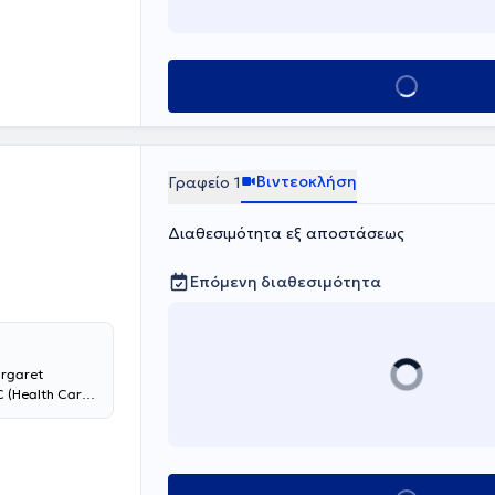
Κλείσε ραντεβο
Βιντεοκλήση
Γραφείο 1
Διαθεσιμότητα εξ αποστάσεως
Επόμενη διαθεσιμότητα
rgaret
C (Health Care
ραπευτών και
λήρωσε το
οκατάσταση" με
ναζήτηση νέων
της στο