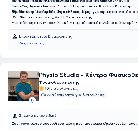
ανακούφιση σε κάθε ασθενή.
MSc Μυοσκελετική Φυσικοθεραπεία, Vrije Universiteit, Ολλανδία
Λίγα λόγια για την ομάδα
:
Εκπαίδευση στον Μυοσκελετικό & Παραδοσιακό Κινέζικο Βελονισμό (Ε.Ε
Γεόμελος Αναστάσιος
Εξειδίκευση: Μυοσκελετικές παθήσεις & μετεγχειρητική αποκατάστα
Φυσικοθεραπευτής, BSc Φυσικοθεραπείας
BSc Φυσικοθεραπείας, Α-ΤΕΙ Θεσσαλονίκης
Εκπαίδευση στον Μυοσκελετικό & Παραδοσιακό Κινέζικο Βελονισμό (Ε.Ε
Εξειδίκευση: Διαχείριση χρόνιου πόνου & μυοσκελετικών παθήσεων με 
therapy
Επίσκεψη μέσω βιντεοκλήσης
Δες το κόστος
Physio Studio - Κέντρο Φυσικοθ
Φυσικοθεραπευτής
|
10
8 αξιολογήσεις
Διαθεσιμότητα για βιντεοκλήση
Σχετικά με τον ειδικό
Σύγχρονο κέντρο φυσικοθεραπείας που προσφέρει εξειδικευμένη φυσι