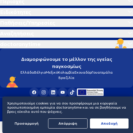
Περιοχές
Ειδικότητες
Παθήσεις/Υπηρεσίες
Αναζητήσεις
doctoranytime
Διαμορφώνουμε το μέλλον της υγείας
παγκοσμίως
Ελλάδα
Βέλγιο
Μεξικό
Κολομβία
Εκουαδόρ
Γουατεμάλα
Βραζιλία
Χρησιμοποιούμε cookies για να σου προσφέρουμε μια κορυφαία
Οροι χρήσης
Cookies
Πολιτική προστασίας προσωπικού απορρήτου
προσωποποιημένη εμπειρία doctoranytime και να σε βοηθήσουμε να
© 2026 doctoranytime
βρεις εύκολα αυτό που ψάχνεις.
Προσαρμογή
Απόρριψη
Aποδοχή