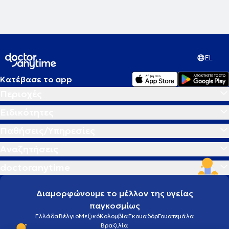
EL
Κατέβασε το app
Περιοχές
Ειδικότητες
Παθήσεις/Υπηρεσίες
Αναζητήσεις
doctoranytime
Διαμορφώνουμε το μέλλον της υγείας
παγκοσμίως
Ελλάδα
Βέλγιο
Μεξικό
Κολομβία
Εκουαδόρ
Γουατεμάλα
Βραζιλία