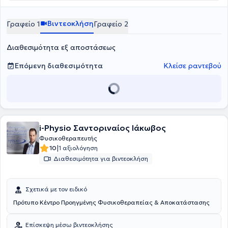
Hellenic OMTDiploma (IFOMPT approved).
προσφέροντας ουσιαστικές λύσεις ακόμη και σε περιπτώσεις όπου
επιστημονική έρευνα και την τεκμηριωμένη κλινική πρακτική
άλλες θεραπευτικές προσεγγίσεις δεν έχουν αποδώσει. Βασικός
(
Evidence-Based Practice
), διασφαλίζοντας ότι κάθε θεραπευτική
Βιντεοκλήση
Γραφείο 1
Γραφείο 2
στόχος της ομάδας της Physio Edge δεν είναι μόνο η προσωρινή
παρέμβαση στηρίζεται σε έγκυρα επιστημονικά δεδομένα. Μέσα
ανακούφιση των συμπτωμάτων, αλλά η ουσιαστική αντιμετώπιση
από μια
ολιστική προσέγγιση
, συνδυάζονται στρατηγικά το
της αιτίας του προβλήματος και η πρόληψη μελλοντικών
Manual Therapy, η
Θεραπευτική Άσκηση
και το
Clinical Pilates
, με
Διαθεσιμότητα εξ αποστάσεως
επιπλοκών. Η ομάδα αναλαμβάνει με συνέπεια και
στόχο την πλήρη λειτουργική αποκατάσταση και τη βελτίωση της
αποτελεσματικότητα σύνθετα περιστατικά, όπως χρόνιο πόνο,
ποιότητας ζωής του ασθενή. Κάθε θεραπευτικό πρόγραμμα
Επόμενη διαθεσιμότητα
Κλείσε ραντεβού
κεφαλαλγίες και κινησιοφοβία, εφαρμόζοντας προηγμένες
σχεδιάζεται εξατομικευμένα, λαμβάνοντας υπόψη τις ανάγκες,
μεθόδους αξιολόγησης και θεραπευτικής παρέμβασης.
τους στόχους και την καθημερινότητα του κάθε ατόμου.
Παράλληλα, η Physio Edge επενδύει στην
καινοτομία
και στον
στρατηγικό σχεδιασμό
των υπηρεσιών της, προσφέροντας
εξειδικευμένη συμβουλευτική καθοδήγηση
μέσω του Physical
Therapy Consultation και υπηρεσίες δεύτερης γνώμης για τον
βέλτιστο σχεδιασμό της θεραπευτικής πορείας. Εκδίδονται όλα τα
i-Physio Σαντοριναίος Ιάκωβος
νόμιμα παραστατικά για κατάθεση και αποζημίωση σε ιδιωτικές
Φυσικοθεραπευτής
ασφαλιστικές εταιρείες.
|
10
1 αξιολόγηση
Διαθεσιμότητα για βιντεοκλήση
Σχετικά με τον ειδικό
Πρότυπο Κέντρο Προηγμένης Φυσικοθεραπείας & Αποκατάστασης
Επίσκεψη μέσω βιντεοκλήσης