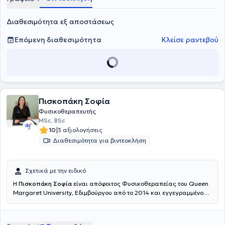
από την IMTA (International Association of Maitland teachers μετά
από 4 έτη σεμιναρίων και εξετάσεων) σε τεχνικές αξιολόγησης και
Διαθεσιμότητα εξ αποστάσεως
θεραπείας με τα χέρια (manual therapy- τεχνικές κινητοποίησης
των αρθρώσεων - μυών με τα χέρια) για την θεραπεία νεύρο-
μυοσκελετικών προβλημάτων. Διαθέτει πολυετή εμπειρία έχοντας
Επόμενη διαθεσιμότητα
Κλείσε ραντεβού
εργαστεί ως Φυσικοθεραπευτής στο φυσικοθεραπευτήριο ΚINESIS
και στο Κέντρο Αποκατάστασης "Ανέλιξη", αντιμετωπίζοντας
κυρίως νευρολογικά περιστατικά, όπως αγγειακά εγκεφαλικά
επεισόδια, πολλαπλή σκλήρυνση, κρανιοεγκεφαλικές κακώσεις,
πάρκινσον, πολυνευροπάθειες κλπ. Επίσης, έχει διατελέσει
εξωτερικός συνεργάτης της Ευρωκλινικής Αθηνών, στο τμήμα
Πισκοπάκη Σοφία
μικροχειρουργικής και χειρουργικής χεριού και άνω άκρου, όπου,
παράλληλα, παρακολουθούσε χειρουργεία (αρθροπλαστικές
Φυσικοθεραπευτής
ώμου, ισχίων, αρθροσκοπικές επεμβάσεις ώμου κυρίως και
MSc, BSc
πληθώρα μικροχειρουργικών επεμβάσεων). Αξιοσημείωτή είναι η
|
10
3 αξιολογήσεις
ενασχόλησή του με την θεραπεία και αποκατάσταση ερασιτεχνών
Διαθεσιμότητα για βιντεοκλήση
και επαγγελματιών αθλητών διαφόρων αθλημάτων (ποδόσφαιρο,
Βox, kick-Boxing, μαραθωνοδρόμους, αθλητές βόλεϊ και
καλαθοσφαίρισης). Τέλος, έχει συμμετάσχει σε ομιλίες σε συνέδρια
Σχετικά με την ειδικό
στην Ελλάδα και στην Ευρώπη και στο Διεθνές Αθλητιατρικό
συνέδριο υπό την αιγίδα της FIFA στο Λονδίνο και στο Μιλάνο και
Η
Πισκοπάκη Σοφία
είναι απόφοιτος Φυσικοθεραπείας του Queen
ήταν ομιλητής στην επιστημονική Ημερίδα Ελληνικού Ινστιτούτου
Margaret University, Εδιμβούργου από το 2014 και εγγεγραμμένο
McKenzie με θέμα "Μηχανική διάγνωση και θεραπεία στην
μέλος του HCPC (Health Care Professional Council) όπως και του
Ποδοκνημική άρθρωση".
Πανελλήνιου Συλλόγου Φυσικοθεραπευτών και διατηρεί κέντρο
φυσικοθεραπείας στο Ηράκλειο Κρήτης. Το 2017 ολοκλήρωσε το