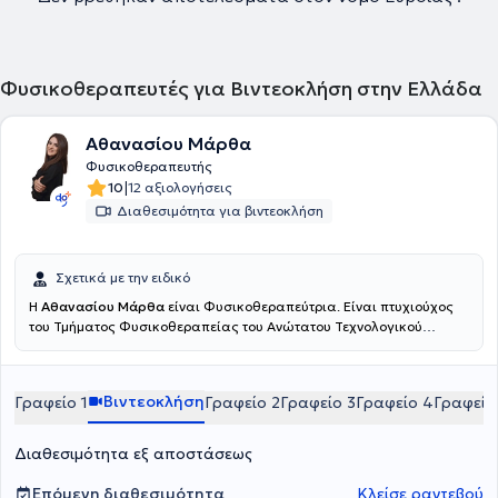
Φυσικοθεραπευτές για Βιντεοκλήση στην Ελλάδα
Αθανασίου Μάρθα
Φυσικοθεραπευτής
|
10
12 αξιολογήσεις
Διαθεσιμότητα για βιντεοκλήση
Σχετικά με την ειδικό
Η
Αθανασίου Μάρθα
είναι Φυσικοθεραπεύτρια. Είναι πτυχιούχος
του Τμήματος Φυσικοθεραπείας του Ανώτατου Τεχνολογικού
Εκπαιδευτικού Ιδρύματος Πατρών και πραγματοποίησε την
πρακτική της άσκηση στο Γενικό Νοσοκομείο Αττικής ΚΑΤ. Είναι
εξειδικευμένη στην άσκηση, έχοντας πιστοποιηθεί ως Pilates
Βιντεοκλήση
Γραφείο 1
Γραφείο 2
Γραφείο 3
Γραφείο 4
Γραφείο
Instructor (AF Studies - PMA), στο Clinical Pilates (ΚΕΔΙΒΙΜ
Epimorfosis - ΕΟΠΠΕΠ) και ως Personal Trainer (HNFC - NASM).
Επιπλέον, είναι κάτοχος διπλώματος στον Βιοϊατρικό Βελονισμό
Διαθεσιμότητα εξ αποστάσεως
από το Πανεπιστήμιο Δυτικής Αττικής και έχει εκπαιδευτεί στο
Manual Therapy από σχολή πιστοποιημένη από τη Διεθνή
Επόμενη διαθεσιμότητα
Κλείσε ραντεβού