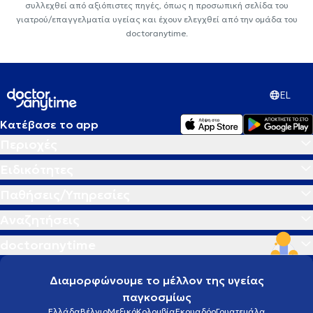
συλλεχθεί από αξιόπιστες πηγές, όπως η προσωπική σελίδα του
γιατρού/επαγγελματία υγείας και έχουν ελεγχθεί από την ομάδα του
doctoranytime.
EL
Κατέβασε το app
Περιοχές
Ειδικότητες
Παθήσεις/Υπηρεσίες
Αναζητήσεις
doctoranytime
Διαμορφώνουμε το μέλλον της υγείας
παγκοσμίως
Ελλάδα
Βέλγιο
Μεξικό
Κολομβία
Εκουαδόρ
Γουατεμάλα