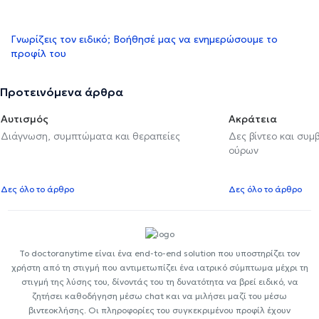
Γνωρίζεις τον ειδικό; Βοήθησέ μας να ενημερώσουμε το
προφίλ του
Προτεινόμενα άρθρα
Αυτισμός
Ακράτεια
Διάγνωση, συμπτώματα και θεραπείες
Δες βίντεο και συμ
ούρων
Δες όλο το άρθρο
Δες όλο το άρθρο
Το doctoranytime είναι ένα end-to-end solution που υποστηρίζει τον
χρήστη από τη στιγμή που αντιμετωπίζει ένα ιατρικό σύμπτωμα μέχρι τη
στιγμή της λύσης του, δίνοντάς του τη δυνατότητα να βρεί ειδικό, να
ζητήσει καθοδήγηση μέσω chat και να μιλήσει μαζί του μέσω
βιντεοκλήσης. Οι πληροφορίες του συγκεκριμένου προφίλ έχουν