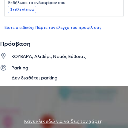
Εκδήλωσε το ενδιαφέρον σου
Στείλε αίτημα
Είστε ο ειδικός; Πάρτε τον έλεγχο του προφίλ σας
Πρόσβαση
ΚΟΥΒΑΡΑ, Αλιβέρι, Νομός Εύβοιας
Parking
Δεν διαθέτει parking
Κάνε κλικ εδώ για να δεις τον χάρτη