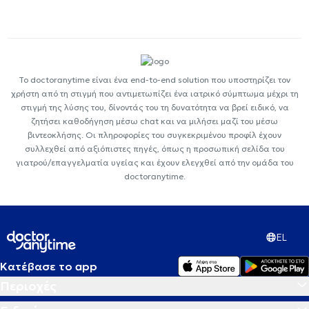
Το doctoranytime είναι ένα end-to-end solution που υποστηρίζει τον
χρήστη από τη στιγμή που αντιμετωπίζει ένα ιατρικό σύμπτωμα μέχρι τη
στιγμή της λύσης του, δίνοντάς του τη δυνατότητα να βρεί ειδικό, να
ζητήσει καθοδήγηση μέσω chat και να μιλήσει μαζί του μέσω
βιντεοκλήσης. Οι πληροφορίες του συγκεκριμένου προφίλ έχουν
συλλεχθεί από αξιόπιστες πηγές, όπως η προσωπική σελίδα του
γιατρού/επαγγελματία υγείας και έχουν ελεγχθεί από την ομάδα του
doctoranytime.
EL
Κατέβασε το app
Περιοχές