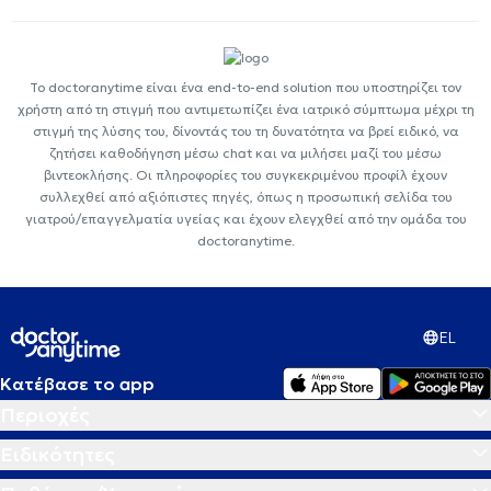
Το doctoranytime είναι ένα end-to-end solution που υποστηρίζει τον
χρήστη από τη στιγμή που αντιμετωπίζει ένα ιατρικό σύμπτωμα μέχρι τη
στιγμή της λύσης του, δίνοντάς του τη δυνατότητα να βρεί ειδικό, να
ζητήσει καθοδήγηση μέσω chat και να μιλήσει μαζί του μέσω
βιντεοκλήσης. Οι πληροφορίες του συγκεκριμένου προφίλ έχουν
συλλεχθεί από αξιόπιστες πηγές, όπως η προσωπική σελίδα του
γιατρού/επαγγελματία υγείας και έχουν ελεγχθεί από την ομάδα του
doctoranytime.
EL
Κατέβασε το app
Περιοχές
Ειδικότητες