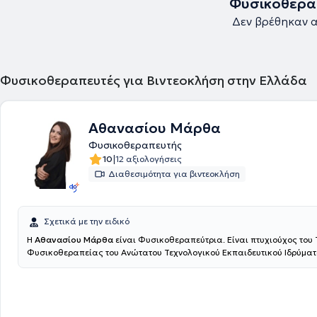
Φυσικοθερα
Δεν βρέθηκαν α
Φυσικοθεραπευτές για Βιντεοκλήση στην Ελλάδα
Αθανασίου Μάρθα
Φυσικοθεραπευτής
|
10
12 αξιολογήσεις
Διαθεσιμότητα για βιντεοκλήση
Σχετικά με την ειδικό
Η
Αθανασίου Μάρθα
είναι Φυσικοθεραπεύτρια. Είναι πτυχιούχος του
Φυσικοθεραπείας του Ανώτατου Τεχνολογικού Εκπαιδευτικού Ιδρύμα
πραγματοποίησε την πρακτική της άσκηση στο Γενικό Νοσοκομείο Αττικ
εξειδικευμένη στην άσκηση, έχοντας πιστοποιηθεί ως Pilates Instructor
PMA), στο Clinical Pilates (ΚΕΔΙΒΙΜ Epimorfosis - ΕΟΠΠΕΠ) και ως Pers
(HNFC - NASM). Επιπλέον, είναι κάτοχος διπλώματος στον Βιοϊατρικό
το Πανεπιστήμιο Δυτικής Αττικής και έχει εκπαιδευτεί στο Manual Th