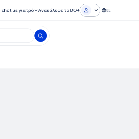
e chat με γιατρό
Ανακάλυψε το DO+
EL