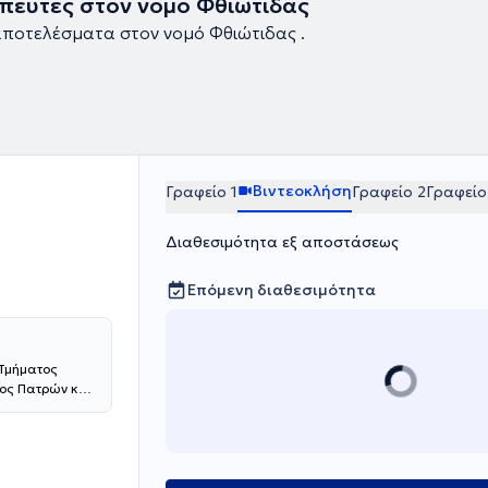
πευτές στον νομό Φθιώτιδας
ποτελέσματα στον νομό Φθιώτιδας .
Βιντεοκλήση
Γραφείο 1
Γραφείο 2
Γραφείο
Διαθεσιμότητα εξ αποστάσεως
Επόμενη διαθεσιμότητα
 Τμήματος
τος Πατρών και
ής ΚΑΤ. Είναι
 (AF Studies -
onal Trainer
 Βελονισμό από
erapy από σχολή