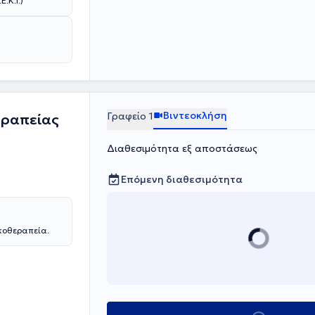
.Κ.Ι.)
trigger point
Βιντεοκλήση
Γραφείο 1
εραπείας
Διαθεσιμότητα εξ αποστάσεως
Επόμενη διαθεσιμότητα
κοθεραπεία.