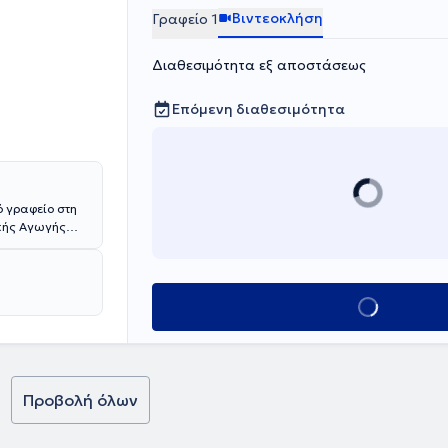
Βιντεοκλήση
Γραφείο 1
Διαθεσιμότητα εξ αποστάσεως
Επόμενη διαθεσιμότητα
ό γραφείο στη
ικής Αγωγής
τμήμα
λγαρία.
Φυσικοθεραπείας
μίας Σόφιας.
Κλείσε ραντεβο
άγνωση και
 Σπουδών
ην Σπλαχνική
λογικό
 ΙΕΚ
Προβολή όλων
οστασίας και
υθεί πλήθος