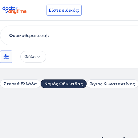
doctoranytime
Είστε ειδικός;
Φύλο
Στερεά Ελλάδα
Νομός Φθιώτιδας
Άγιος Κωνσταντίνος