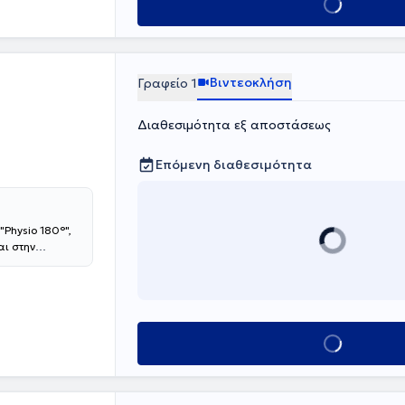
Κλείσε ραντεβο
Βιντεοκλήση
Γραφείο 1
Διαθεσιμότητα εξ αποστάσεως
Επόμενη διαθεσιμότητα
"Physio 180°",
αι στην
ι τη βελτίωση
ία, βελονισμό
γκες του κάθε
οδός σας στις
 με βελτιωμένη
Κλείσε ραντεβο