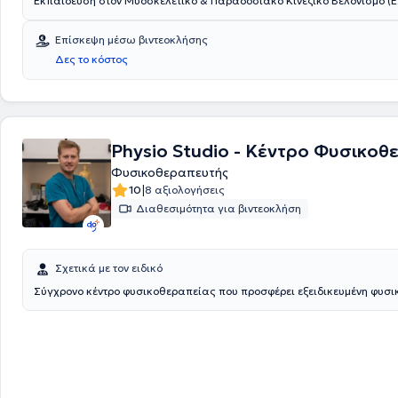
Εκπαίδευση στον Μυοσκελετικό & Παραδοσιακό Κινέζικο Βελονισμό (Ε.Ε
Εξειδίκευση: Διαχείριση χρόνιου πόνου & μυοσκελετικών παθήσεων με 
therapy
Επίσκεψη μέσω βιντεοκλήσης
Δες το κόστος
Physio Studio - Κέντρο Φυσικοθ
Φυσικοθεραπευτής
|
10
8 αξιολογήσεις
Διαθεσιμότητα για βιντεοκλήση
Σχετικά με τον ειδικό
Σύγχρονο κέντρο φυσικοθεραπείας που προσφέρει εξειδικευμένη φυσι