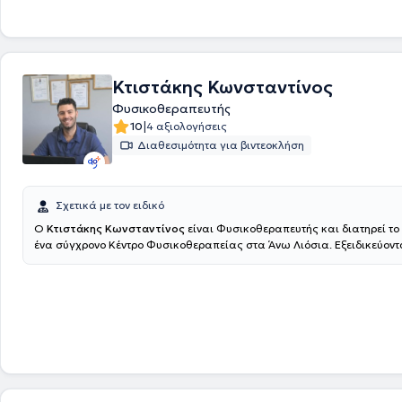
Κτιστάκης Κωνσταντίνος
Φυσικοθεραπευτής
|
10
4 αξιολογήσεις
Διαθεσιμότητα για βιντεοκλήση
Σχετικά με τον ειδικό
Ο
Κτιστάκης Κωνσταντίνος
είναι Φυσικοθεραπευτής και διατηρεί το 
ένα σύγχρονο Κέντρο Φυσικοθεραπείας στα Άνω Λιόσια. Εξειδικεύοντ
αντιμετώπιση του πόνου, την αποκατάσταση αθλητικών τραυμάτων κα
της κινητικής λειτουργίας. Παρέχουν υψηλής ποιότητας φυσικοθεραπε
και εξειδικευμένες τεχνικές κινητοποίησης, προσαρμοσμένες στις ανά
ασθενούς.Ο απώτερος στόχος της θεραπείας τους είναι η πλήρη επάν
καθημερινές και επαγγελματικές σας δραστηριότητες, χωρίς πόνο και
λειτουργικότητα.