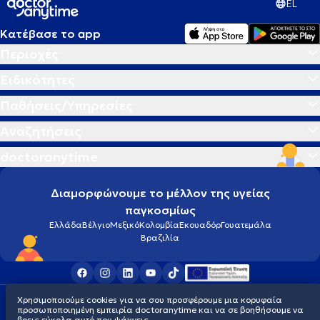
EL
Κατέβασε το app
Περιοχές
Ειδικότητες
Παθήσεις/Υπηρεσίες
Αναζητήσεις
doctoranytime
Διαμορφώνουμε το μέλλον της υγείας
παγκοσμίως
Ελλάδα
Βέλγιο
Μεξικό
Κολομβία
Εκουαδόρ
Γουατεμάλα
Βραζιλία
Χρησιμοποιούμε cookies για να σου προσφέρουμε μια κορυφαία
Οροι χρήσης
Cookies
Πολιτική προστασίας προσωπικού απορρήτου
προσωποποιημένη εμπειρία doctoranytime και να σε βοηθήσουμε να
© 2026 doctoranytime
βρεις εύκολα αυτό που ψάχνεις.