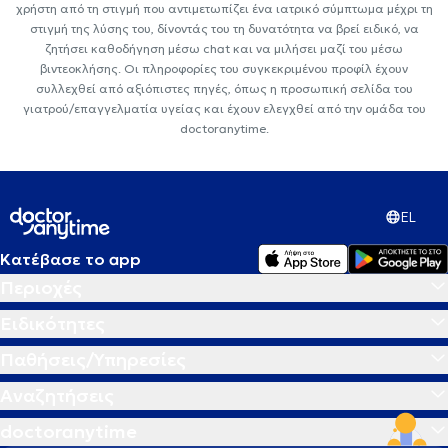
χρήστη από τη στιγμή που αντιμετωπίζει ένα ιατρικό σύμπτωμα μέχρι τη
στιγμή της λύσης του, δίνοντάς του τη δυνατότητα να βρεί ειδικό, να
ζητήσει καθοδήγηση μέσω chat και να μιλήσει μαζί του μέσω
βιντεοκλήσης. Οι πληροφορίες του συγκεκριμένου προφίλ έχουν
συλλεχθεί από αξιόπιστες πηγές, όπως η προσωπική σελίδα του
γιατρού/επαγγελματία υγείας και έχουν ελεγχθεί από την ομάδα του
doctoranytime.
EL
Κατέβασε το app
Περιοχές
Ειδικότητες
Παθήσεις/Υπηρεσίες
Αναζητήσεις
doctoranytime