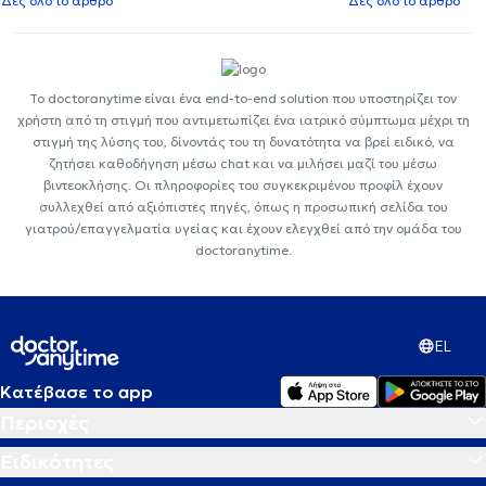
Δες όλο το άρθρο
Δες όλο το άρθρο
Το doctoranytime είναι ένα end-to-end solution που υποστηρίζει τον
χρήστη από τη στιγμή που αντιμετωπίζει ένα ιατρικό σύμπτωμα μέχρι τη
στιγμή της λύσης του, δίνοντάς του τη δυνατότητα να βρεί ειδικό, να
ζητήσει καθοδήγηση μέσω chat και να μιλήσει μαζί του μέσω
βιντεοκλήσης. Οι πληροφορίες του συγκεκριμένου προφίλ έχουν
συλλεχθεί από αξιόπιστες πηγές, όπως η προσωπική σελίδα του
γιατρού/επαγγελματία υγείας και έχουν ελεγχθεί από την ομάδα του
doctoranytime.
EL
Κατέβασε το app
Περιοχές
Ειδικότητες