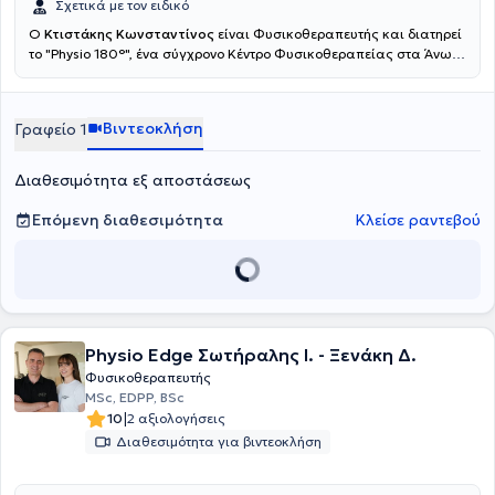
Σχετικά με τον ειδικό
Ο
Κτιστάκης Κωνσταντίνος
είναι Φυσικοθεραπευτής και διατηρεί
το "Physio 180°", ένα σύγχρονο Κέντρο Φυσικοθεραπείας στα Άνω
Λιόσια. Εξειδικεύονται στην αντιμετώπιση του πόνου, την
αποκατάσταση αθλητικών τραυμάτων και τη βελτίωση της
κινητικής λειτουργίας. Παρέχουν υψηλής ποιότητας
Βιντεοκλήση
Γραφείο 1
φυσικοθεραπεία, βελονισμό και εξειδικευμένες τεχνικές
κινητοποίησης, προσαρμοσμένες στις ανάγκες του κάθε
ασθενούς.Ο απώτερος στόχος της θεραπείας τους είναι η πλήρη
Διαθεσιμότητα εξ αποστάσεως
επάνοδός σας στις καθημερινές και επαγγελματικές σας
δραστηριότητες, χωρίς πόνο και με βελτιωμένη λειτουργικότητα.
Επόμενη διαθεσιμότητα
Κλείσε ραντεβού
Physio Edge Σωτήραλης Ι. - Ξενάκη Δ.
Φυσικοθεραπευτής
MSc, EDPP, BSc
|
10
2 αξιολογήσεις
Διαθεσιμότητα για βιντεοκλήση