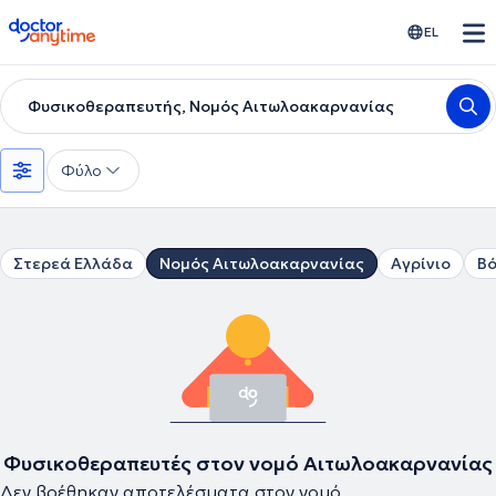
doctoranytime
EL
Φυσικοθεραπευτής, Νομός Αιτωλοακαρνανίας
Φύλο
Στερεά Ελλάδα
Νομός Αιτωλοακαρνανίας
Αγρίνιο
Βό
Φυσικοθεραπευτές στον νομό Αιτωλοακαρνανίας
Δεν βρέθηκαν αποτελέσματα στον νομό