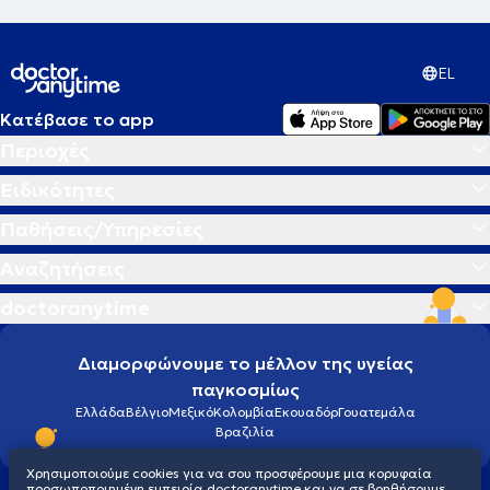
EL
Κατέβασε το app
Περιοχές
Ειδικότητες
Παθήσεις/Υπηρεσίες
Αναζητήσεις
doctoranytime
Διαμορφώνουμε το μέλλον της υγείας
παγκοσμίως
Ελλάδα
Βέλγιο
Μεξικό
Κολομβία
Εκουαδόρ
Γουατεμάλα
Βραζιλία
Χρησιμοποιούμε cookies για να σου προσφέρουμε μια κορυφαία
προσωποποιημένη εμπειρία doctoranytime και να σε βοηθήσουμε