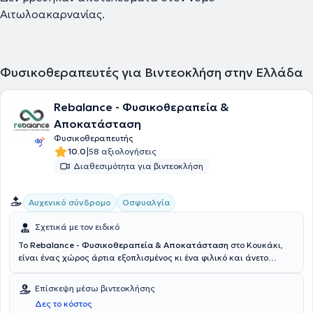
Αιτωλοακαρνανίας.
Φυσικοθεραπευτές για Βιντεοκλήση στην Ελλάδα
Rebalance - Φυσικοθεραπεία &
Αποκατάσταση
Φυσικοθεραπευτής
|
10.0
58 αξιολογήσεις
Διαθεσιμότητα για βιντεοκλήση
Αυχενικό σύνδρομο
Οσφυαλγία
Σχετικά με τον ειδικό
Το
Rebalance - Φυσικοθεραπεία & Αποκατάσταση
στο Κουκάκι,
είναι ένας χώρος άρτια εξοπλισμένος κι ένα φιλικό και άνετο
περιβάλλον όπου παρέχεται φυσικοθεραπευτική αντιμετώπιση και
φιλική προσέγγιση σε όλων των ειδών τα μυοσκελετικά,
Επίσκεψη μέσω βιντεοκλήσης
νευρολογικά και αναπνευστικά προβλήματα. Μέσω μιας ολιστικής
Δες το κόστος
προσέγγισης και με εξατομικευμένα προγράμματα που