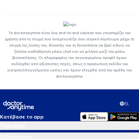
Το doctoranytime είναι ένα end-to-end solution που υποστηρίζει τον
χρήστη από τη στιγμή που αντιμετωπίζει ένα ιατρικό σύμπτωμα μέχρι τη
στιγμή της λύσης του, δίνοντάς του τη δυνατότητα να βρεί ειδικό, να
ζητήσει καθοδήγηση μέσω chat και να μιλήσει μαζί του μέσω
βιντεοκλήσης. Οι πληροφορίες του συγκεκριμένου προφίλ έχουν
συλλεχθεί από αξιόπιστες πηγές, όπως η προσωπική σελίδα του
γιατρού/επαγγελματία υγείας και έχουν ελεγχθεί από την ομάδα του
doctoranytime.
EL
Κατέβασε το app
Περιοχές
Ειδικότητες