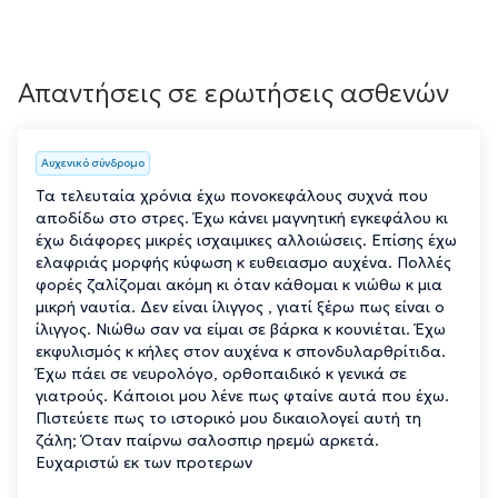
Απαντήσεις σε ερωτήσεις ασθενών
Αυχενικό σύνδρομο
Τα τελευταία χρόνια έχω πονοκεφάλους συχνά που
αποδίδω στο στρες. Έχω κάνει μαγνητική εγκεφάλου κι
έχω διάφορες μικρές ισχαιμικες αλλοιώσεις. Επίσης έχω
ελαφριάς μορφής κύφωση κ ευθειασμο αυχένα. Πολλές
φορές ζαλίζομαι ακόμη κι όταν κάθομαι κ νιώθω κ μια
μικρή ναυτία. Δεν είναι ίλιγγος , γιατί ξέρω πως είναι ο
ίλιγγος. Νιώθω σαν να είμαι σε βάρκα κ κουνιέται. Έχω
εκφυλισμός κ κήλες στον αυχένα κ σπονδυλαρθρίτιδα.
Έχω πάει σε νευρολόγο, ορθοπαιδικό κ γενικά σε
γιατρούς. Κάποιοι μου λένε πως φταίνε αυτά που έχω.
Πιστεύετε πως το ιστορικό μου δικαιολογεί αυτή τη
ζάλη; Όταν παίρνω σαλοσπιρ ηρεμώ αρκετά.
Ευχαριστώ εκ των προτερων