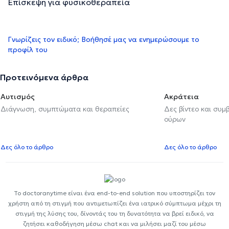
Επίσκεψη για φυσικοθεραπεία
Γνωρίζεις τον ειδικό; Βοήθησέ μας να ενημερώσουμε το
προφίλ του
Προτεινόμενα άρθρα
Αυτισμός
Ακράτεια
Διάγνωση, συμπτώματα και θεραπείες
Δες βίντεο και συμ
ούρων
Δες όλο το άρθρο
Δες όλο το άρθρο
Το doctoranytime είναι ένα end-to-end solution που υποστηρίζει τον
χρήστη από τη στιγμή που αντιμετωπίζει ένα ιατρικό σύμπτωμα μέχρι τη
στιγμή της λύσης του, δίνοντάς του τη δυνατότητα να βρεί ειδικό, να
ζητήσει καθοδήγηση μέσω chat και να μιλήσει μαζί του μέσω