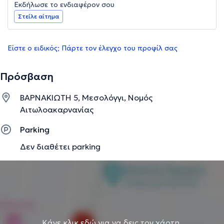
Εκδήλωσε το ενδιαφέρον σου
Στείλε αίτημα
Είστε ο ειδικός; Πάρτε τον έλεγχο του προφίλ σας
Πρόσβαση
ΒΑΡΝΑΚΙΩΤΗ 5, Μεσολόγγι, Νομός
Αιτωλοακαρνανίας
Parking
Δεν διαθέτει parking
Κάνε κλικ εδώ για να δεις τον χάρτη