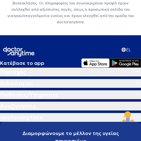
βιντεοκλήσης. Οι πληροφορίες του συγκεκριμένου προφίλ έχουν
συλλεχθεί από αξιόπιστες πηγές, όπως η προσωπική σελίδα του
γιατρού/επαγγελματία υγείας και έχουν ελεγχθεί από την ομάδα του
doctoranytime.
EL
Κατέβασε το app
Περιοχές
Ειδικότητες
Παθήσεις/Υπηρεσίες
Αναζητήσεις
doctoranytime
Διαμορφώνουμε το μέλλον της υγείας
παγκοσμίως