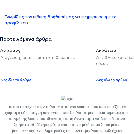
Γνωρίζεις τον ειδικό; Βοήθησέ μας να ενημερώσουμε το
προφίλ του
Προτεινόμενα άρθρα
Αυτισμός
Ακράτεια
Διάγνωση, συμπτώματα και θεραπείες
Δες βίντεο και συμ
ούρων
Δες όλο το άρθρο
Δες όλο το άρθρο
Το doctoranytime είναι ένα end-to-end solution που υποστηρίζει τον
χρήστη από τη στιγμή που αντιμετωπίζει ένα ιατρικό σύμπτωμα μέχρι τη
στιγμή της λύσης του, δίνοντάς του τη δυνατότητα να βρεί ειδικό, να
ζητήσει καθοδήγηση μέσω chat και να μιλήσει μαζί του μέσω
βιντεοκλήσης. Οι πληροφορίες του συγκεκριμένου προφίλ έχουν