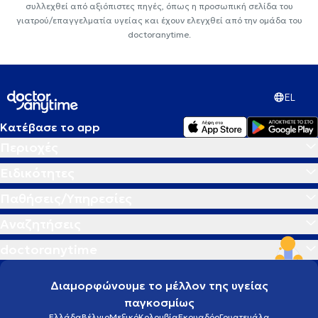
συλλεχθεί από αξιόπιστες πηγές, όπως η προσωπική σελίδα του
γιατρού/επαγγελματία υγείας και έχουν ελεγχθεί από την ομάδα του
doctoranytime.
EL
Κατέβασε το app
Περιοχές
Ειδικότητες
Παθήσεις/Υπηρεσίες
Αναζητήσεις
doctoranytime
Διαμορφώνουμε το μέλλον της υγείας
παγκοσμίως
Ελλάδα
Βέλγιο
Μεξικό
Κολομβία
Εκουαδόρ
Γουατεμάλα