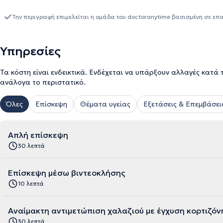
Οφθαλμολογικού Τμήματος στο Νοσοκομείο Θείας Πρόνοιας "Η Πα
διδακτορική έρευνα στην Ιατρική Σχολή Αθηνών και συμμετοχή 
Την περιγραφή επιμελείται η ομάδα του doctoranytime βασισμένη σε επ
(EBO), ενώ είναι κάτοχος του τίτλου Fellow of the European Boa
σημαντικών επιστημονικών εταιρειών, όπως ο Βρετανικός Ιατρικό
ESCRS και η EURETINA. Τέλος, ο ιατρός παρέχει υψηλού επιπέδου
Υπηρεσίες
χειρουργική καταρράκτη, το γλαύκωμα, τις επεμβάσεις βλεφάρων,
παθήσεων του προσθίου ημιμορίου.
Τα κόστη είναι ενδεικτικά. Ενδέχεται να υπάρξουν αλλαγές κατά 
ανάλογα το περιστατικό.
Όλες
Επίσκεψη
Θέματα υγείας
Εξετάσεις & Επεμβάσει
Απλή επίσκεψη
30 λεπτά
Επίσκεψη μέσω βιντεοκλήσης
10 λεπτά
Αναίμακτη αντιμετώπιση χαλαζιού με έγχυση κορτι
30 λεπτά