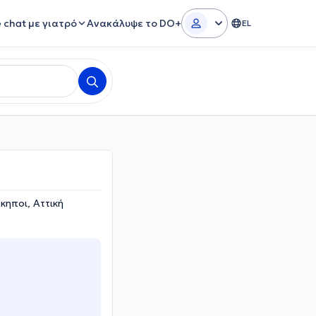
e chat με γιατρό
Ανακάλυψε το DO+
EL
κηποι, Αττική