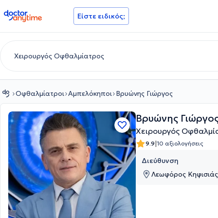
doctoranytime
Είστε ειδικός;
Οφθαλμίατροι
Αμπελόκηποι
Βρυώνης Γιώργος
Βρυώνης Γιώργο
Χειρουργός Οφθαλμί
|
9.9
10 αξιολογήσεις
Διεύθυνση
Λεωφόρος Κηφισιάς 