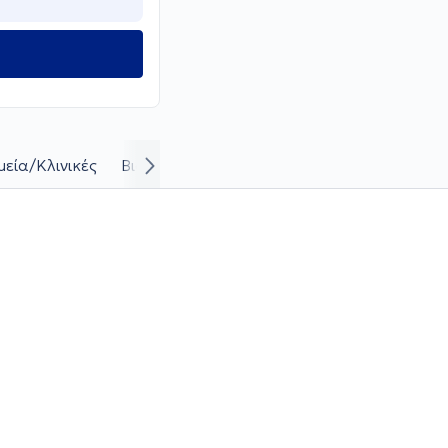
εία/Κλινικές
Βιογραφικό και καριέρα
Απαντήσεις