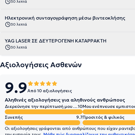
30 λεπτά
Ηλεκτρονική συνταγογράφηση μέσω βιντεοκλήσης
30 λεπτά
YAG LASER ΣΕ ΔΕΥΤΕΡΟΓΕΝΗ ΚΑΤΑΡΡΑΚΤΗ
30 λεπτά
Αξιολογήσεις Ασθενών
9.9
Από 10 αξιολογήσεις
Αληθινές αξιολογήσεις για αληθινούς ανθρώπους
Διερεύνησε την περίπτωσή μου σε βάθος
10
Μου ενέπνευσε εμπιστο
Συνεπής
9.7
Προσιτός & φιλικός
Οι αξιολογήσεις γράφονται από ανθρώπους που είχαν ραντεβού
την εμπειρία τους.
Μάθε πώς διασφαλίζουμε την αυθεντικότη