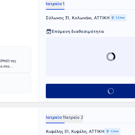
Ιατρείο 1
Σόλωνος 31, Κολωνάκι, ΑΤΤΙΚΗ
1,5 km
Επόμενη διαθεσιμότητα
(PhD) της
ο στο
ικής Πλαστικής
. Αποφοίτησε
ν
ς και Βόννης
Κλείσε ραντεβού
ι εκπόνησε τη
κή Βόννης το
τη (Cataract
δικεύτηκε στην
ιακό
Ιατρείο 1
Ιατρείο 2
tal και
τή. Τέλος, έχει
Κυψέλης 51, Κυψέλη, ΑΤΤΙΚΗ
αι στην
1,1 km