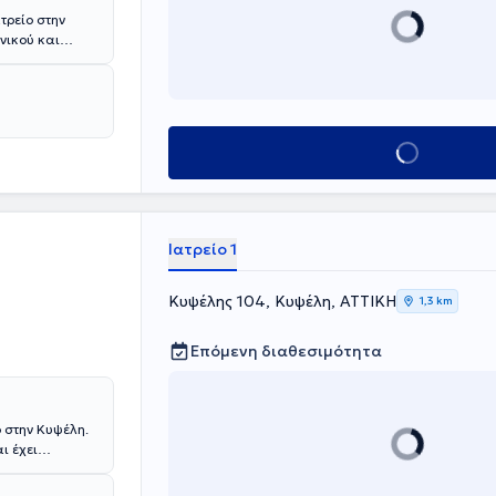
τρείο στην
νικού και
ας στην
ομείο
ράκτη και στη
ι ως υπεύθυνη
Κλείσε ραντεβού
Υγεία". Στο
ευμένη θεραπεία
μα, παθήσεις
Ιατρείο 1
Κυψέλης 104, Κυψέλη, ΑΤΤΙΚΗ
1,3 km
Επόμενη διαθεσιμότητα
ο στην Κυψέλη.
ι έχει
ν ειδικότητα
Α'