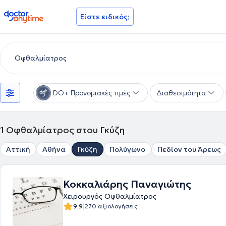
doctoranytime
Είστε ειδικός;
DO+ Προνομιακές τιμές
Διαθεσιμότητα
1
Οφθαλμίατρος στου Γκύζη
Αττική
Αθήνα
Γκύζη
Πολύγωνο
Πεδίον του Άρεως
Κοκκαλιάρης Παναγιώτης
Χειρουργός Οφθαλμίατρος
|
9.9
270 αξιολογήσεις