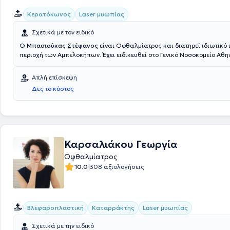
Κερατόκωνος
Laser μυωπίας
Σχετικά με τον ειδικό
Ο
Μπασιούκας Στέφανος
είναι Οφθαλμίατρος και διατηρεί ιδιωτικό 
περιοχή των Αμπελοκήπων. Έχει ειδικευθεί στο Γενικό Νοσοκομείο Αθ
"Ευαγγελισμός" και έχει διατελέσει Επιστημονικός Υπεύθυνος στο Ελλ
Οφθαλμολογικό Κέντρο Orasis. Μέχρι και σήμερα συνεργάζεται με τ
Απλή επίσκεψη
Οφθαλμολογικό Ινστιτούτο Αθηνών. Εξειδικεύεται στο Laser μυωπίας 
Δες το κόστος
χειρουργική καταρράκτη και κερατοειδούς, ενώ διαθέτει ιδιαίτερη εμπ
γλαύκωμα και την ωχρά κηλίδα. Στο ιατρείο του παρέχει πλήθος υπη
εξατομικευμένες για τις ανάγκες κάθε ασθενούς.
Καρσαλιάκου Γεωργία
Οφθαλμίατρος
|
10.0
308 αξιολογήσεις
Βλεφαροπλαστική
Καταρράκτης
Laser μυωπίας
Σχετικά με την ειδικό