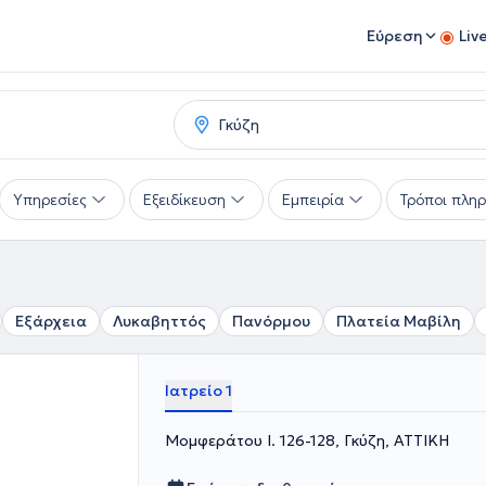
Εύρεση
Liv
Υπηρεσίες
Εξειδίκευση
Εμπειρία
Τρόποι πλη
Εξάρχεια
Λυκαβηττός
Πανόρμου
Πλατεία Μαβίλη
Ιατρείο 1
Μομφεράτου Ι. 126-128, Γκύζη, ΑΤΤΙΚΗ