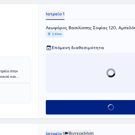
Ιατρείο 1
Λεωφόρος Βασιλίσσης Σοφίας 120, Αμπελό
2,6 km
Επόμενη διαθεσιμότητα
τρείο στην
νικού και
ας στην
ομείο
ράκτη και στη
ι ως υπεύθυνη
Κλείσε ραντεβού
Υγεία". Στο
ευμένη θεραπεία
μα, παθήσεις
Βιντεοκλήση
Ιατρείο 1