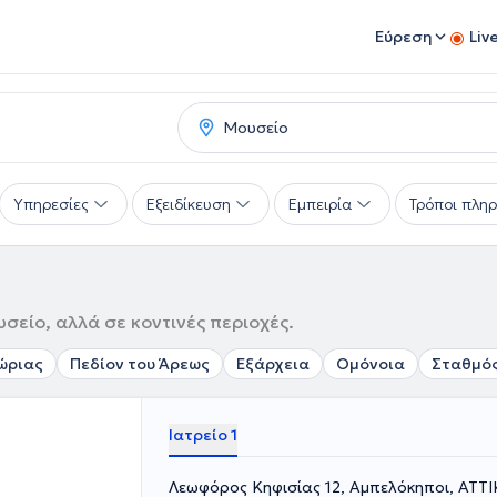
Εύρεση
Liv
Υπηρεσίες
Εξειδίκευση
Εμπειρία
Τρόποι πλη
σείο, αλλά σε κοντινές περιοχές.
ώριας
Πεδίον του Άρεως
Εξάρχεια
Ομόνοια
Σταθμός
Ιατρείο 1
Λεωφόρος Κηφισίας 12, Αμπελόκηποι, ΑΤΤ