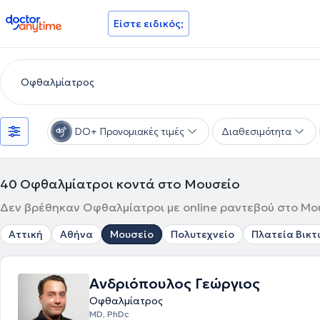
doctoranytime
Είστε ειδικός;
DO+ Προνομιακές τιμές
Διαθεσιμότητα
40
Οφθαλμίατροι κοντά στο Μουσείο
Δεν βρέθηκαν Οφθαλμίατροι με online ραντεβού στο Μου
Αττική
Αθήνα
Μουσείο
Πολυτεχνείο
Πλατεία Βικτ
Ανδριόπουλος Γεώργιος
Οφθαλμίατρος
MD, PhDc