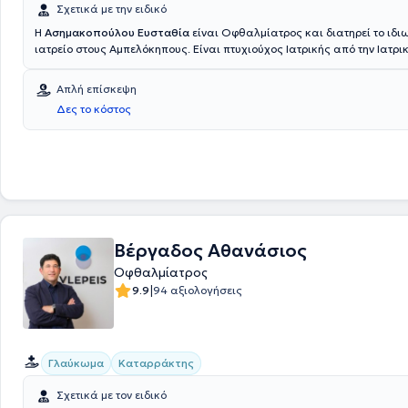
Σχετικά με την ειδικό
Η
Ασημακοπούλου Ευσταθία
είναι Οφθαλμίατρος και διατηρεί το ιδιω
ιατρείο στους Αμπελόκηπους. Είναι πτυχιούχος Ιατρικής από την Ιατρι
Λιέγης στο Βέλγιο ενώ ειδικεύτηκε στην Οφθαλμολογία στην Πανεπιστ
του Γ. Γεννηματάς. Η ιατρός διατελεί επιστημονική συνεργάτης του Ο
Απλή επίσκεψη
Αθηνών καθώς και του Metropolitan.
Δες το κόστος
Βέργαδος Αθανάσιος
Οφθαλμίατρος
|
9.9
94 αξιολογήσεις
Γλαύκωμα
Καταρράκτης
Σχετικά με τον ειδικό