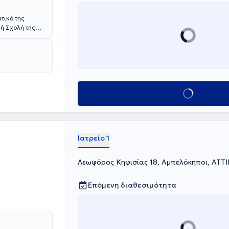
τικό της
κή Σχολή της
ημιακή Κλινική
φθαλμολογικού
Κλείσε ραντεβού
Ιατρείο 1
Λεωφόρος Κηφισίας 18, Αμπελόκηποι, ΑΤΤ
Επόμενη διαθεσιμότητα