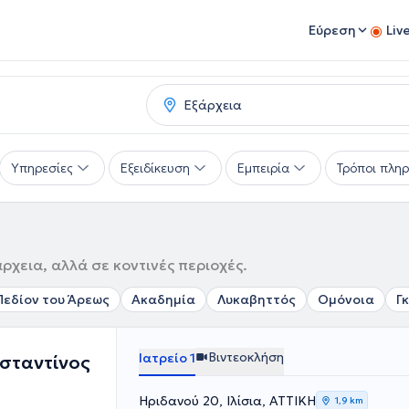
Εύρεση
Liv
Υπηρεσίες
Εξειδίκευση
Εμπειρία
Τρόποι πλη
ρχεια, αλλά σε κοντινές περιοχές.
Πεδίον του Άρεως
Ακαδημία
Λυκαβηττός
Ομόνοια
Γ
Βιντεοκλήση
Ιατρείο 1
σταντίνος
Ηριδανού 20, Ιλίσια, ΑΤΤΙΚΗ
1,9 km