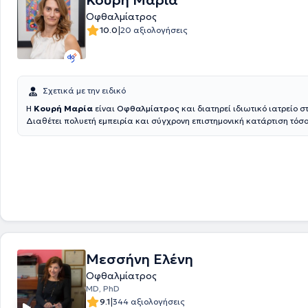
Κουρή Μαρία
Οφθαλμίατρος
|
10.0
20 αξιολογήσεις
Σχετικά με την ειδικό
Η
Κουρή Μαρία
είναι
Οφθαλμίατρος
και διατηρεί ιδιωτικό ιατρείο στ
Διαθέτει πολυετή εμπειρία και σύγχρονη επιστημονική κατάρτιση τόσ
όσο και στο εξωτερικό καθώς εκπαιδεύτηκε από κορυφαίους ειδικούς 
του προσθίου και του οπισθίου ημιμορίου του οφθαλμού. Μετά από αυτ
πορεία απέκτησε σφαιρική γνώση των πιο σύγχρονων διαγνωστικών 
θεραπευτικών μεθόδων της οφθαλμολογίας. Ασχολείται με ένα μεγάλ
οφθαλμολογίας, από τον προληπτικό έλεγχο και τη διάγνωση, μέχρι τ
τη μακροχρόνια παρακολούθηση της υγείας των ματιών. Πιστεύει ότι
είναι μοναδικός και αξίζει εξατομικευμένη και ειλικρινή φροντίδα, με
συνέπεια και ειλικρινές ενδιαφέρον. Στόχος της είναι να βοηθά κάθε
απολαμβάνει καθαρή όραση και υγιή μάτια με εμπιστοσύνη και σιγου
Μεσσήνη Ελένη
Οφθαλμίατρος
MD, PhD
|
9.1
344 αξιολογήσεις