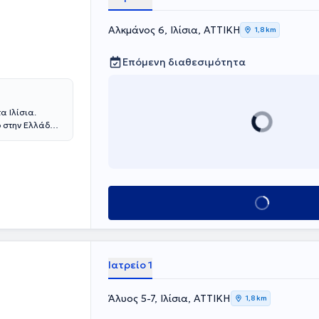
Αλκμάνος 6, Ιλίσια, ΑΤΤΙΚΗ
1,8 km
Επόμενη διαθεσιμότητα
α Ιλίσια.
ο στην Ελλάδα
στους τομείς
ή τη διεθνή
και
ο φάσμα της
η θεραπεία και
Κλείσε ραντεβού
 κάθε ασθενής
 σεβασμό,
 άνθρωπο να
ριά.
Ιατρείο 1
Άλυος 5-7, Ιλίσια, ΑΤΤΙΚΗ
1,8 km