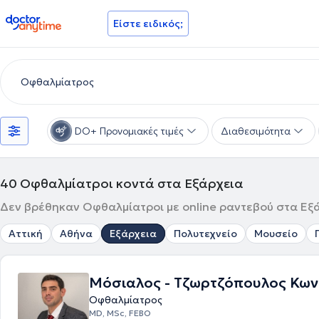
doctoranytime
Είστε ειδικός;
DO+ Προνομιακές τιμές
Διαθεσιμότητα
40
Οφθαλμίατροι κοντά στα Εξάρχεια
Δεν βρέθηκαν Οφθαλμίατροι με online ραντεβού στα Εξά
Αττική
Αθήνα
Εξάρχεια
Πολυτεχνείο
Μουσείο
Μόσιαλος - Τζωρτζόπουλος Κων
Οφθαλμίατρος
MD, MSc, FEBO