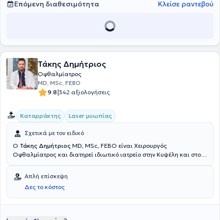
Επόμενη διαθεσιμότητα
Κλείσε ραντεβού
Τάκης Δημήτριος
Οφθαλμίατρος
MD, MSc, FEBO
|
9.8
342 αξιολογήσεις
Καταρράκτης
Laser μυωπίας
Σχετικά με τον ειδικό
Ο
Τάκης Δημήτριος
MD, MSc, FEBO είναι Χειρουργός
Οφθαλμίατρος και διατηρεί ιδιωτικό ιατρείο στην Κυψέλη και στον
Ταύρο. Σπούδασε στην Ιατρική Σχολή του Πανεπιστημίου του Πετς,
της Ουγγαρίας. Στη συνέχεια, ειδικεύτηκε στην Οφθαλμολογία στο
Απλή επίσκεψη
Γενικό Νοσοκομείο Αθηνών "Ευαγγελισμός", αποκτώντας τον τίτλο
Δες το κόστος
της ειδικότητας του Οφθαλμίατρου. Έπειτα, εργάστηκε στην Μεγάλη
Βρετάνια, αρχικά στο Royal Derby Ηospital και ακολούθως στην
Πανεπιστημιακή Οφθαλμολογική Κλινική του Bristol, όπου και
εξειδικεύτηκε στις παθήσεις του αμφιβληστροειδούς και στις