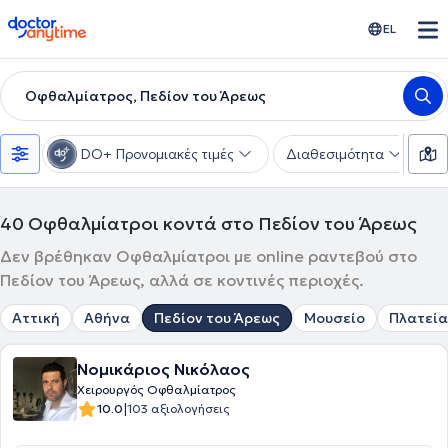
doctoranytime
EL
Οφθαλμίατρος, Πεδίον του Άρεως
DO+ Προνομιακές τιμές
Διαθεσιμότητα
Υ
40
Οφθαλμίατροι κοντά στο Πεδίον του Άρεως
Δεν βρέθηκαν Οφθαλμίατροι με online ραντεβού στο
Πεδίον του Άρεως, αλλά σε κοντινές περιοχές.
Αττική
Αθήνα
Πεδίον του Άρεως
Μουσείο
Πλατεία
Νομικάριος Νικόλαος
Χειρουργός Οφθαλμίατρος
|
10.0
103 αξιολογήσεις