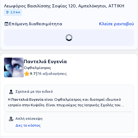
Λεωφόρος Βασιλίσσης Σοφίας 120, Αμπελόκηποι, ΑΤΤΙΚΗ
στοχευμένη θεραπεία στον οφθαλμολογικό ασθενή, laser -
μυωπίας, καταρράκτης, γλαύκωμα, παθήσεις του
2,3 km
αμφιβληστροειδούς (ηλιακή εκφύλιση ωχράς κηλίδας).
Επόμενη διαθεσιμότητα
Κλείσε ραντεβού
Παντελιά Ευγενία
Οφθαλμίατρος
|
9.7
76 αξιολογήσεις
Σχετικά με την ειδικό
Η
Παντελιά Ευγενία
είναι Οφθαλμίατρος και διατηρεί ιδιωτικό
ιατρείο στην Κυψέλη. Είναι πτυχιούχος της Ιατρικής Σχολής του
Πανεπιστημίου Ιωαννίνων και έχει πραγματοποιήσει Διδακτορική
Διατριβή με βαθμό Άριστα. Απέκτησε την ειδικότητα της
Απλή επίσκεψη
Οφθαλμολογίας στο Γενικό Νοσοκομείο Παίδων Πεντέλης και στην
Δες το κόστος
Α' Πανεπιστημιακή Οφθαλμολογική Κλινική Αθηνών στο Γενικό
Νοσοκομείο Αθηνών "Γ. Γεννηματάς", στην οποία παρέμεινε ως