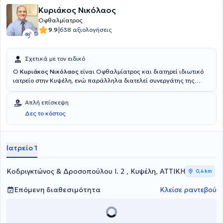
Κυριάκος Νικόλαος
Οφθαλμίατρος
|
9.9
638 αξιολογήσεις
Σχετικά με τον ειδικό
Ο
Κυριάκος Νικόλαος
είναι Οφθαλμίατρος και διατηρεί ιδιωτικό
ιατρείο στην Κυψέλη, ενώ παράλληλα διατελεί συνεργάτης της
Βιοκλινικής Αθηνών, της Eye Day Clinic και της Οφθαλμολογικής
Κλινικής "Υπαπαντή". Είναι πτυχιούχος της Ιατρικής Σχολής του
Απλή επίσκεψη
Εθνικού και Καποδιστριακού Πανεπιστημίου Αθηνών και
Δες το κόστος
ειδικεύεται στη χειρουργική πρόσθιου ημιμορίου (καταράκτη,
γλαυκώματος και διόρθωση διαθλαστικών ανωμαλιών με χρήση
Laser), καθώς και στις παθήσεις βυθού και ωχράς κηλίδας.
Διαθέτει σημαντικό επιστημονικό έργο, με ανακοινώσεις σε ιατρικά
Ιατρείο 1
συνέδρια στην Ελλάδα και το εξωτερικό.
Κοδριγκτώνος & Δροσοπούλου Ι. 2 , Κυψέλη, ΑΤΤΙΚΗ
0,4 km
Επόμενη διαθεσιμότητα
Κλείσε ραντεβού