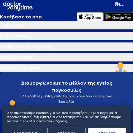
EL
Κατέβασε το app
Περιοχές
Ειδικότητες
Παθήσεις/Υπηρεσίες
Αναζητήσεις
doctoranytime
Διαμορφώνουμε το μέλλον της υγείας
παγκοσμίως
Ελλάδα
Βέλγιο
Μεξικό
Κολομβία
Εκουαδόρ
Γουατεμάλα
Βραζιλία
Χρησιμοποιούμε cookies για να σου προσφέρουμε μια κορυφαία
προσωποποιημένη εμπειρία doctoranytime και να σε βοηθήσουμε
να βρεις εύκολα αυτό που ψάχνεις.
Οροι χρήσης
Cookies
Πολιτική προστασίας προσωπικού απορρήτου
Προσαρμογή
Απόρριψη
Aποδοχή
© 2026 doctoranytime