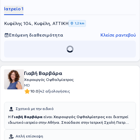
Επιστημονικός Συνεργάτης στο Τμήμα Αμφιβληστροειδούς ως το
2002. Τέλος, η γιατρός είναι μέλος της Ελληνικής Οφθαλμολογικής
Ιατρείο 1
Εταιρείας, της Ελληνικής Εταιρείας Υαλοειδούς -
Αμφιβληστροειδούς, της Ελληνικής Εταιρείας Γλαυκώματος, καθώς
και της Ευρωπαϊκής Εταιρείας Αμφιβληστροειδούς και διαθέτει
Κυψέλης 104, Κυψέλη, ΑΤΤΙΚΗ
1,2 km
δημοσιεύσεις σε διεθνή και ελληνικά ιατρικά περιοδικά.
Επόμενη διαθεσιμότητα
Κλείσε ραντεβού
Γιαβή Βαρβάρα
Χειρουργός Οφθαλμίατρος
MD
|
10.0
42 αξιολογήσεις
Σχετικά με την ειδικό
Η
Γιαβή Βαρβάρα
είναι
Χειρουργός Οφθαλμίατρος
και διατηρεί
ιδιωτικό ιατρείο στην Αθήνα. Σπούδασε στην Ιατρική Σχολή Πατρών
από όπου αποφοίτησε το 2010. Κατόπιν, ολοκλήρωσε το αγροτικό
της στην Ανδρίτσαινα Ηλείας και ξεκίνησε την ειδίκευση της στο
Απλή επίσκεψη
Παναρκαδικό Νοσοκομείο Τρίπολης για ένα έτος.Τον Τίτλο