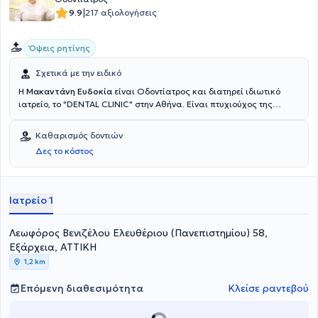
|
9.9
217 αξιολογήσεις
Όψεις ρητίνης
Σχετικά με την ειδικό
Η
Μακαντάνη Ευδοκία
είναι Οδοντίατρος και διατηρεί ιδιωτικό
ιατρείο, το "DENTAL CLINIC" στην Αθήνα. Είναι πτυχιούχος της
Οδοντιατρικής Σχολής του Αριστοτελείου Πανεπιστημίου
Θεσσαλονίκης. Στα πλαίσια της συνεχούς κατάρτισης και
Καθαρισμός δοντιών
επιμόρφωσης, η γιατρός συμμετέχει σε θεματικές επιστημονικές
Δες το κόστος
ημερίδες και επιστημονικά συνέδρια Οδοντιατρικών Συλλόγων και
Οδοντοστοματολογικών Εταιρειών. Βάση της πολυετής εμπειρίας
της στην αντιμετώπιση όλων των οδοντοστοματολογικών
προβλημάτων και αισθητικών αποκαταστάσεων των δοντιών, στο
Ιατρείο 1
ιατρείο της προσφέρει πλήθος υπηρεσιών, εξατομικευμένες για τις
ανάγκες εκάστοτε ασθενούς.
Λεωφόρος Βενιζέλου Ελευθέριου (Πανεπιστημίου) 58,
Εξάρχεια, ΑΤΤΙΚΗ
1,2 km
Επόμενη διαθεσιμότητα
Κλείσε ραντεβού