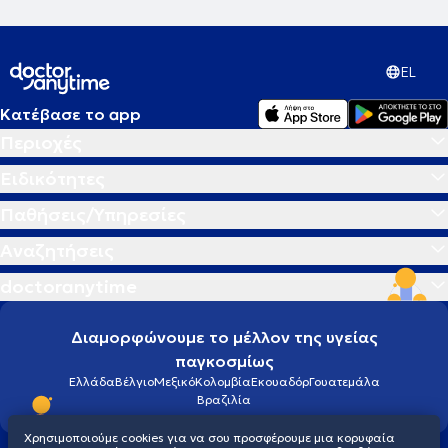
EL
Κατέβασε το app
Περιοχές
Ειδικότητες
Παθήσεις/Υπηρεσίες
Αναζητήσεις
doctoranytime
Διαμορφώνουμε το μέλλον της υγείας
παγκοσμίως
Ελλάδα
Βέλγιο
Μεξικό
Κολομβία
Εκουαδόρ
Γουατεμάλα
Βραζιλία
Χρησιμοποιούμε cookies για να σου προσφέρουμε μια κορυφαία