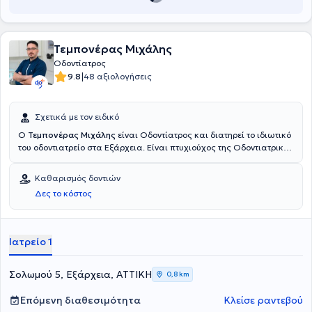
Τεμπονέρας Μιχάλης
Οδοντίατρος
|
9.8
48 αξιολογήσεις
Σχετικά με τον ειδικό
Ο
Τεμπονέρας Μιχάλης
είναι Οδοντίατρος και διατηρεί το ιδιωτικό
του οδοντιατρείο στα Εξάρχεια. Είναι πτυχιούχος της Οδοντιατρικής
Σχολής του Εθνικού και Καποδιστριακού Πανεπιστημίου Αθηνών
και κάτοχος πτυχίου Γενετικής από το University of Leeds της
Καθαρισμός δοντιών
Αγγλίας. Στο οδοντιατρείο του, σε ένα χώρο φιλικό προς τον ασθενή,
Δες το κόστος
παρέχει οδοντιατρικές υπηρεσίες υψηλού επιπέδου, ενώ αξίζει να
αναφερθεί η εξειδίκευσή του στην αισθητική οδοντιατρική, τα
εμφυτεύματα, αλλά και τη λεύκανση δοντιών.
Ιατρείο 1
Σολωμού 5, Εξάρχεια, ΑΤΤΙΚΗ
0,8 km
Επόμενη διαθεσιμότητα
Κλείσε ραντεβού