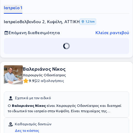
Ιατρείο 1
Ιατρείο
Βελβενδου 2, Κυψέλη, ΑΤΤΙΚΗ
1,2 km
Επόμενη διαθεσιμότητα
Κλείσε ραντεβού
Βαλεριάνος Νίκος
Χειρουργός Οδοντίατρος
|
9.9
22 αξιολογήσεις
Σχετικά με τον ειδικό
Ο
Βαλεριάνος Νίκος
είναι Χειρουργός Οδοντίατρος και διατηρεί
το ιδιωτικό του ιατρείο στην Κυψέλη. Είναι πτυχιούχος της
Οδοντιατρικής Σχολής της Στρατιωτικής Σχολής Αξιωματικών
Σωμάτων (ΣΣΑΣ) και του Αριστοτελείου Πανεπιστημίου
Καθαρισμός δοντιών
Θεσσαλονίκης και διατελεί Διευθυντής του Τμήματος
Δες το κόστος
Επανορθωτικής Οδοντιατρικής, του Οδοντιατρείου Φρουράς