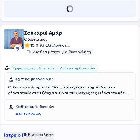
Σουκαριέ Αμάρ
Οδοντίατρος
|
10.0
93 αξιολογήσεις
Διαθεσιμότητα για βιντεοκλήση
Εμφυτεύματα δοντιών
Λεύκανση δοντιών
Σχετικά με τον ειδικό
Ο
Σουκαριέ Αμάρ
είναι Οδοντίατρος και διατηρεί ιδιωτικό
οδοντιατρείο στα Εξάρχεια. Είναι πτυχιούχος της Οδοντιατρικής
Σχολής του Εθνικού και Καποδιστριακού Πανεπιστημίου Αθηνών
(ΕΚΠΑ) και διαθέτει πολυετή εμπειρία. Στο οδοντιατρείο του
Καθαρισμός δοντιών
παρέχονται οδοντιατρικές υπηρεσίες υψηλής ποιότητας σε ένα
Δες το κόστος
σύγχρονο και ευχάριστο περιβάλλον.
Βιντεοκλήση
Ιατρείο 1