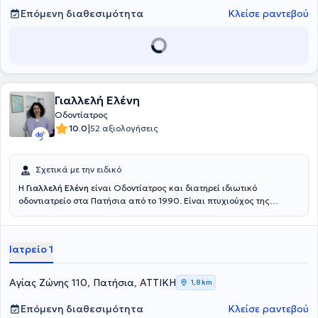
Επόμενη διαθεσιμότητα
Κλείσε ραντεβού
Γιαλλελή Ελένη
Οδοντίατρος
|
10.0
52 αξιολογήσεις
Σχετικά με την ειδικό
Η
Γιαλλελή Ελένη
είναι Οδοντίατρος και διατηρεί ιδιωτικό
οδοντιατρείο στα Πατήσια από το 1990. Είναι πτυχιούχος της
Οδοντιατρικής Σχολής του Εθνικού και Καποδιστριακού
Πανεπιστημίου Αθηνών και κάτοχος του European Diploma for
Homeopathy. Στο ιδιωτικό της ιατρείο ασκεί τη Γενική οδοντιατρική,
Ιατρείο 1
Περιοδοντολογία, Ενδοδοντία, Προσθετική και Αισθητική
οδοντιατρική και ακολουθείται η μέθοδος των ραντεβού
(εξαιρούνται τα επείγοντα περιστατικά), ώστε να υπάρχει ο
Αγίας Ζώνης 110, Πατήσια, ΑΤΤΙΚΗ
1,8 km
απαραίτητος χρόνος για λεπτομερή εξέταση, ενώ η αναμονή να
είναι η ελάχιστη δυνατή. Η ιατρός παρακολουθεί πλήθος
Επόμενη διαθεσιμότητα
Κλείσε ραντεβού
σεμιναρίων που διεξάγονται από ιδιωτικές εταιρείες και