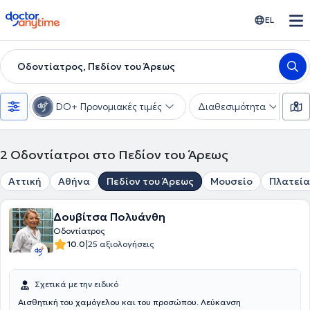
doctoranytime
EL
Οδοντίατρος, Πεδίον του Άρεως
DO+ Προνομιακές τιμές
Διαθεσιμότητα
Υ
2
Οδοντίατροι στο Πεδίον του Άρεως
Αττική
Αθήνα
Πεδίον του Άρεως
Μουσείο
Πλατεία
Δουβίτσα Πολυάνθη
Οδοντίατρος
|
10.0
25 αξιολογήσεις
Σχετικά με την ειδικό
Αισθητική του χαμόγελου και του προσώπου. Λεύκανση