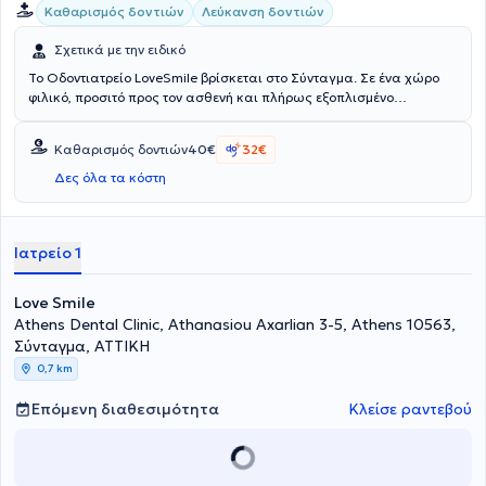
Καθαρισμός δοντιών
Λεύκανση δοντιών
Σχετικά με την ειδικό
Το Οδοντιατρείο LoveSmile βρίσκεται στο Σύνταγμα. Σε ένα χώρο
φιλικό, προσιτό προς τον ασθενή και πλήρως εξοπλισμένο
αναλαμβάνονται περιστατικά που άπτονται όλου του φάσματος της
Οδοντιατρικής. Ενδεικτικά αναφέρονται: Γενική Οδοντιατρική,
Καθαρισμός δοντιών
40€
32€
Προσθετική Οδοντιατρική, Αισθητική Οδοντιατρική και Ιατρική, ενώ
αξίζει να αναφερθεί η μεγάλη εμπειρία στην Αόρατη Ορθοδοντική,
Δες όλα τα κόστη
την Ενδοδοντία. τη Λεύκανση δοντιών και τις Όψεις Ρητίνης.
Ιατρείο 1
Love Smile
Athens Dental Clinic, Athanasiou Axarlian 3-5, Athens 10563,
Σύνταγμα, ΑΤΤΙΚΗ
0,7 km
Επόμενη διαθεσιμότητα
Κλείσε ραντεβού