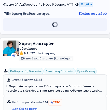
Φραντζή Αμβροσίου 4, Νέος Κόσμος, ΑΤΤΙΚΗ
1,8 km
Επόμενη διαθεσιμότητα
Κλείσε ραντεβού
Χόρτη Αικατερίνη
Οδοντίατρος
|
9.9
637 αξιολογήσεις
Διαθεσιμότητα για βιντεοκλήση
Καθαρισμός δοντιών
Λεύκανση δοντιών
Προσθετική
Σχετικά με την ειδικό
Η
Χόρτη Αικατερίνη
είναι Οδοντίατρος και διατηρεί ιδιωτικό
ιατρείο στο Νέο Κόσμο. Είναι πτυχιούχος της Οδοντιατρικής Σχολής
του Αριστοτελείου Πανεπιστημίου Θεσσαλονίκης και καταμετρά 30
χρόνια εμπειρίας στη γενική οδοντιατρική. Στο ιδιωτικό της ιατρείο
Καθαρισμός δοντιών
45€
35€
παρέχει υπηρεσίες καθαρισμού, φθορίωσης, σφραγίσματος,
προσθετικής, μασέλας και δωρεάν στοματικού ελέγχου. Τέλος, έχει
Δες όλα τα κόστη