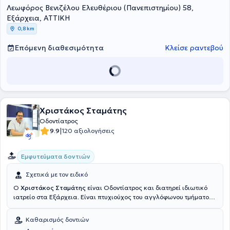
Λεωφόρος Βενιζέλου Ελευθέριου (Πανεπιστημίου) 58,
Εξάρχεια, ΑΤΤΙΚΗ
0,8 km
Επόμενη διαθεσιμότητα
Κλείσε ραντεβού
Χριστάκος Σταμάτης
Οδοντίατρος
|
9.9
120 αξιολογήσεις
Εμφυτεύματα δοντιών
Σχετικά με τον ειδικό
Ο
Χριστάκος Σταμάτης
είναι Οδοντίατρος και διατηρεί ιδιωτικό
ιατρείο στα Εξάρχεια. Είναι πτυχιούχος του αγγλόφωνου τμήματος
της Οδοντιατρικής Σχολής Semmelweiss στη Βουδαπέστη. Έχει
διατελέσει Επιστημονικός συνεργάτης του τμήματος Οδοντικής
Καθαρισμός δοντιών
Χειρουργικής της Οδοντιατρικής Σχολής του Εθνικού και