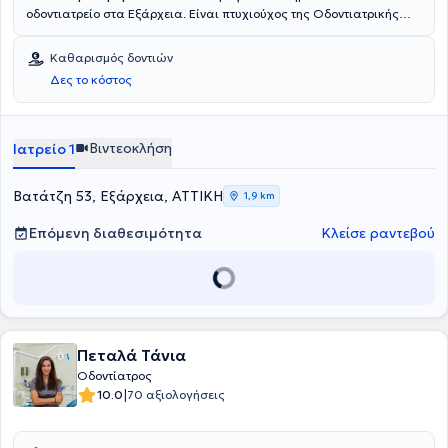
οδοντιατρείο στα Εξάρχεια. Είναι πτυχιούχος της Οδοντιατρικής
Σχολής του Εθνικού και Καποδιστριακού Πανεπιστημίου Αθηνών
(ΕΚΠΑ) και διαθέτει πολυετή εμπειρία. Στο οδοντιατρείο του
Καθαρισμός δοντιών
παρέχονται οδοντιατρικές υπηρεσίες υψηλής ποιότητας σε ένα
Δες το κόστος
σύγχρονο και ευχάριστο περιβάλλον.
Βιντεοκλήση
Ιατρείο 1
Βατάτζη 53, Εξάρχεια, ΑΤΤΙΚΗ
1,9 km
Επόμενη διαθεσιμότητα
Κλείσε ραντεβού
Πεταλά Τάνια
Οδοντίατρος
|
10.0
70 αξιολογήσεις