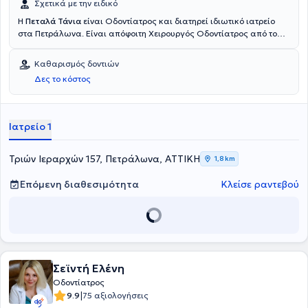
Σχετικά με την ειδικό
Η
Πεταλά Τάνια
είναι Οδοντίατρος και διατηρεί ιδιωτικό ιατρείο
στα Πετράλωνα. Είναι απόφοιτη Χειρουργός Οδοντίατρος από το
Medical University of Plovdiv. Στο ιατρείο της αναλαμβάνει
περιστατικά που άπτονται σε όλο το φάσμα της οδοντιατρικής ενώ
Καθαρισμός δοντιών
αξίζει να σημειωθεί ότι εξειδικεύεται στην αισθητική οδοντιατρική,
Δες το κόστος
στην αθλητική οδοντιατρική καθώς και στην λεύκανση δοντιών.
Ιατρείο 1
Τριών Ιεραρχών 157, Πετράλωνα, ΑΤΤΙΚΗ
1,8 km
Επόμενη διαθεσιμότητα
Κλείσε ραντεβού
Σεϊντή Ελένη
Οδοντίατρος
|
9.9
75 αξιολογήσεις