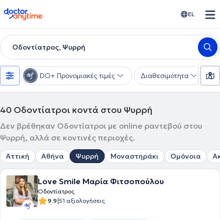
doctoranytime
EL
Οδοντίατρος, Ψυρρή
DO+ Προνομιακές τιμές
Διαθεσιμότητα
Υ
40
Οδοντίατροι κοντά στου Ψυρρή
Δεν βρέθηκαν Οδοντίατροι με online ραντεβού στου
Ψυρρή, αλλά σε κοντινές περιοχές.
Αττική
Αθήνα
Ψυρρή
Μοναστηράκι
Ομόνοια
Α
Love Smile Μαρία Φιτσοπούλου
Οδοντίατρος
|
9.9
51 αξιολογήσεις