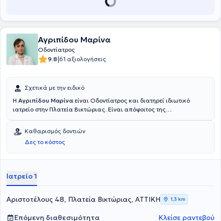
Αγριπίδου Μαρίνα
Οδοντίατρος
|
9.8
61 αξιολογήσεις
Σχετικά με την ειδικό
Η
Αγριπίδου Μαρίνα
είναι Οδοντίατρος και διατηρεί ιδιωτικό
ιατρείο στην Πλατεία Βικτώριας. Είναι απόφοιτος της
Οδοντιατρικής σχολής και διαθέτει πολυετή εμπειρία, ενώ
εξειδικεύεται στην αισθητική οδοντιατρική και στη στη λεύκανση
Καθαρισμός δοντιών
δοντιών.
Δες το κόστος
Ιατρείο 1
Αριστοτέλους 48, Πλατεία Βικτώριας, ΑΤΤΙΚΗ
1,3 km
Επόμενη διαθεσιμότητα
Κλείσε ραντεβού