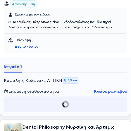
Απονεύρωση
πραγματοποιήσει πάνω από 15000 επεμβάσεις σε πάνω από
10000 ασθενείς από το 2002 μέχρι και σήμερα.
Σχετικά με τον ειδικό
Ο
Παλαμίδας Πάτροκλος
είναι Ενδοδοντολόγος και διατηρεί
ιδιωτικό ιατρείο στο Κολωνάκι. Είναι πτυχιούχος Οδοντιατρικής
από το Εθνικό και Καποδιστριακό Πανεπιστήμιο Αθηνών και έχει
μετεκπαιδευτεί στην Ενδοδοντία στο Columbia University της Νέας
Επίσκεψη
Υόρκης. Μέλος της AAE (American Association of Endodontists).
Δες το κόστος
Τέλος, διαθέτει πολυετή εμπειρία και κατάρτιση.
Ιατρείο 1
Καψάλη 7, Κολωνάκι, ΑΤΤΙΚΗ
1,5 km
Επόμενη διαθεσιμότητα
Κλείσε ραντεβού
Dental Philosophy Μυρσίνη και Άρτεμις