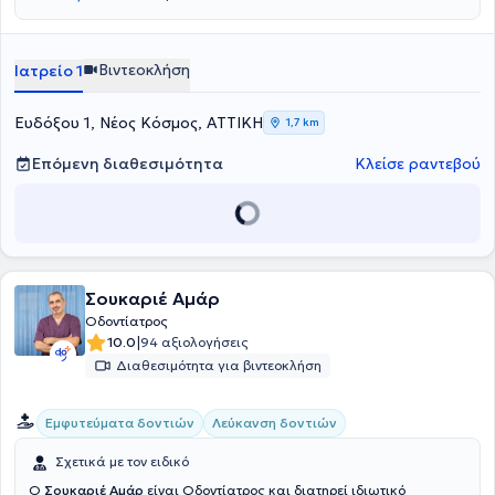
παρακολουθήσει πλήθος σεμιναρίων στην Ελλάδα και στο
εξωτερικό με στόχο τη συνεχή επιμόρφωση στον τομέα της
ειδίκευσής της.
Βιντεοκλήση
Ιατρείο 1
Ευδόξου 1, Νέος Κόσμος, ΑΤΤΙΚΗ
1,7 km
Επόμενη διαθεσιμότητα
Κλείσε ραντεβού
Σουκαριέ Αμάρ
Οδοντίατρος
|
10.0
94 αξιολογήσεις
Διαθεσιμότητα για βιντεοκλήση
Εμφυτεύματα δοντιών
Λεύκανση δοντιών
Σχετικά με τον ειδικό
Ο
Σουκαριέ Αμάρ
είναι Οδοντίατρος και διατηρεί ιδιωτικό