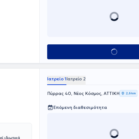
Καποδιστριακού
α πιο
ίας, ο οποίος
.
Κλείσε ραντεβού
Ιατρείο 1
Ιατρείο 2
Πύρρας 40, Νέος Κόσμος, ΑΤΤΙΚΗ
2,6 km
Επόμενη διαθεσιμότητα
εί ιδιωτικά