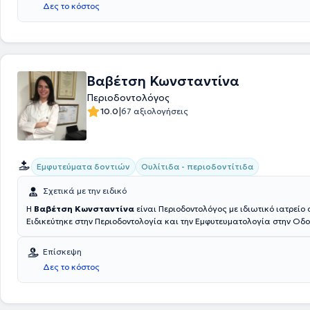
Δες το κόστος
Βαβέτση Κωνσταντίνα
Περιοδοντολόγος
|
10.0
67 αξιολογήσεις
Εμφυτεύματα δοντιών
Ουλίτιδα - περιοδοντίτιδα
Σχετικά με την ειδικό
H
Βαβέτση Κωνσταντίνα
είναι Περιοδοντολόγος με ιδιωτικό ιατρείο 
Ειδικεύτηκε στην Περιοδοντολογία και την Εμφυτευματολογία στην Οδο
Σχολή του Εθνικού και Καποδιστριακού Πανεπιστημίου Αθηνών. Έχει
πραγματοποιήσει Mastership/ Fellowship course στο RWTH Πανεπιστή
Επίσκεψη
Γερμανίας, με αντικείμενο τις θεραπείες Laser στην Οδοντιατρική, όπ
Δες το κόστος
τον τίτλο Laser Safety Officer (LSO). Από το 2014 είναι Επιστημονικός
Πανεπιστημίου Αθηνών και από το 2016 Υποψήφια Διδάκτωρ Περιοδον
αντικείμενο τη Διατροφή και την Περιοδοντική νόσο. Για την εκπόνηση τ
διδακτορικής της διατριβής έλαβε την τιμητική χορηγία "Κουλουρίδη" γ