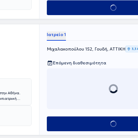
Κλείσε ραντεβού
Ιατρείο 1
Μιχαλακοπούλου 152, Γουδή, ΑΤΤΙΚΗ
3,3
Επόμενη διαθεσιμότητα
στην Αθήνα.
ντιατρική
μιο του Aachen
ου και απέκτησε
 Συνεργάτης του
Κλείσε ραντεβού
τολογίας, με
ης
ια το έτος