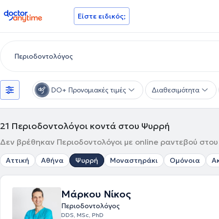
doctoranytime
Είστε ειδικός;
DO+ Προνομιακές τιμές
Διαθεσιμότητα
21
Περιοδοντολόγοι κοντά στου Ψυρρή
Δεν βρέθηκαν Περιοδοντολόγοι με online ραντεβού στου 
Αττική
Αθήνα
Ψυρρή
Μοναστηράκι
Ομόνοια
Α
Μάρκου Νίκος
Περιοδοντολόγος
DDS, MSc, PhD