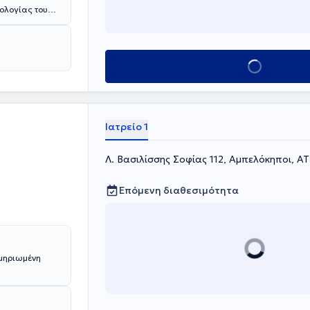
τολογίας του
Οδοντιατρικής
βή εργαζόταν
 προγράμματα
οληπτικής
Κλείσε ραντεβού
ία, ενδοδοντία
Αθηνών και
ι ημερίδες που
Ιατρείο 1
Λ. Βασιλίσσης Σοφίας 112, Αμπελόκηποι, Α
Επόμενη διαθεσιμότητα
κμηριωμένη