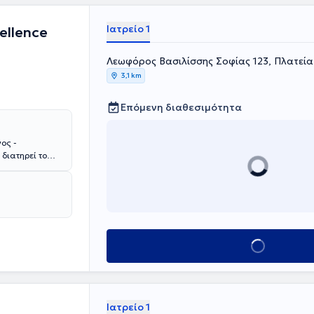
ity των ΗΠΑ ως
ου 2023 έως και
Ιατρείο 1
ellence
μα στο Boston
σε με την
Λεωφόρος Βασιλίσσης Σοφίας 123, Πλατεία
 κας
ας και άλλων
3,1 km
, στην πλαστική
οδοντικά
Επόμενη διαθεσιμότητα
τρική
ς στο χώρο του
και
ος -
αρμογές.
διατηρεί το
ρείο απότελεί
ι θα σας
ια να σας
αι για ένα
υ από την
ς της σταθερής,
 συνεργασίες.
Κλείσε ραντεβού
ού κλίματος στο
σεις μεταξύ του
κεία πρόσωπα
 των πολύ
Ιατρείο 1