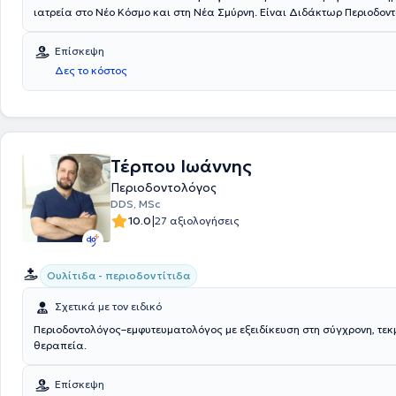
ιατρεία στο Νέο Κόσμο και στη Νέα Σμύρνη. Είναι Διδάκτωρ Περιοδον
Πανεπιστημίου "Victor babes" U.M.F.T. της Ρουμανίας και απόφοιτος 
Σχολής του ιδίου ιδρύματος. Παράλληλα με τη διδακτορική του διατρι
Επίσκεψη
στο Γενικό Νοσοκομείο Αιγίου και παρακολουθούσε μετεκπαιδευτικά
Δες το κόστος
στα εμφυτεύματα. Στα ιατρεία του παρέχει ευρύ φάσμα υπηρεσιών πρ
οδοντιατρικής, αισθητικής οδοντιατρικής, εμφυτεύματα, περιοδοντολογ
και χειρουργική στόματος. Είναι μέλος του Οδοντιατρικού Συλλόγου 
συνεχίζει να συμμετέχει και να παρακολουθεί σεμινάρια, συνέδρια κα
αφορούν την οδοντιατρική επιστήμη και την εξέλιξη της.
Τέρπου Ιωάννης
Περιοδοντολόγος
DDS, MSc
|
10.0
27 αξιολογήσεις
Ουλίτιδα - περιοδοντίτιδα
Σχετικά με τον ειδικό
Περιοδοντολόγος–εμφυτευματολόγος με εξειδίκευση στη σύγχρονη, τε
θεραπεία.
Επίσκεψη