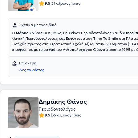
|
9.5
31 αξιολογήσεις
Σχετικά με τον ειδικό
Ο
Μάρκου Νίκος
DDS, MSc, PhD είναι Περιοδοντολόγος και διατηρεί τ
κλινική Περιοδοντολογίας και Εμφυτευμάτων Time To Smile στη Πλατε
Εισήχθη πρώτος στη Στρατιωτική Σχολή Αξιωματικών Σωμάτων (ΣΣΑΣ)
αποφοίτησε με το βαθμό του Ανθυπολοχαγού Οδοντιάτρου το 1995 με ά
Ολοκλήρωσε την τριετή ειδίκευσή του στην Περιοδοντολογία στην Οδο
του Εθνικού και Καποδιστριακού Πανεπιστημίου Αθηνών (ΕΚΠΑ) το 20
Επίσκεψη
διετέλεσε επί εξαμήνου προσκεκλημένος Επιστημονικός Συνεργάτης στ
Δες το κόστος
Μεταπτυχιακό Πρόγραμμα Περιοδοντολογίας και Εμφυτευματολογίας 
Πανεπιστημίου Tufts Βοστώνης ΗΠΑ. Υπηρέτησε επί πολυάριθμα έτη σε
ευθύνης στο Υγειονομικό Σώμα των Ενόπλων Δυνάμεων, ενώ από το 
Διευθυντής του Περιοδοντολογικού Τμήματος του Οδοντιατρείου Φρο
Συμμετέχει επί σειρά ετών στις εκπαιδευτικές δραστηριότητες της Οδο
Σχολής του Πανεπιστημίου Αθηνών ως Επιστημονικός Συνεργάτης τω
Δημάκης Θάνος
Περιοδοντολογίας και Εμφυτευμάτων. Μέχρι σήμερα έχει συμμετάσχει
Περιοδοντολόγος
πολυάριθμα συνέδρια, ενώ εργασίες του έχουν δημοσιευθεί σε ελληνι
|
9.9
55 αξιολογήσεις
ξενόγλωσσα περιοδικά. Τα τελευταία 7 έτη εκλέγεται σταθερά στο ΔΣ
Περιοδοντολογικής Εταιρίας και είναι μέλος του Leadership Team του 
Ελλάδας-Κύπρου (International Team for Implantology) και ITI Fellow
ολοκλήρωσε τη διδακτορική του διατριβή στην Περιοδοντολογία με άρι