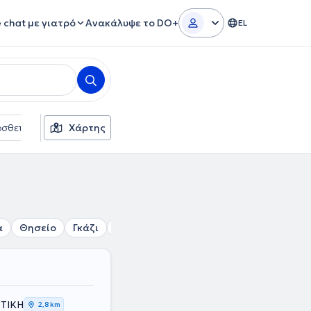
e chat με γιατρό
Ανακάλυψε το DO+
EL
σθετα φίλτρα
Χάρτης
Γλώσσες
Ασφαλιστικές εταιρείες
α
Θησείο
Γκάζι
Πολυτεχνείο
Μουσείο
Εξάρχεια
ΤΤΙΚΗ
2,8 km