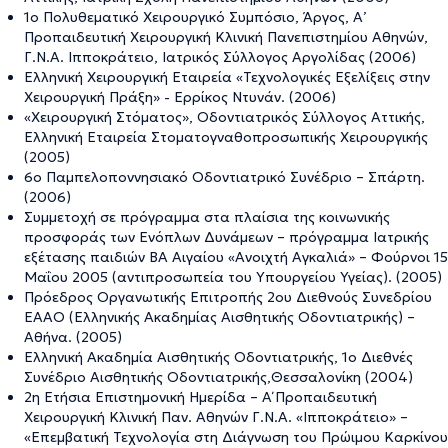
1ο Πολυθεματικό Χειρουργικό Συμπόσιο, Άργος, Α’
Προπαιδευτική Χειρουργική Κλινική Πανεπιστημίου Αθηνών,
Γ.Ν.Α. Ιπποκράτειο, Ιατρικός Σύλλογος Αργολίδας (2006)
Eλληνική Χειρουργική Εταιρεία «Τεχνολογικές Εξελίξεις στην
Χειρουργική Πράξη» - Ερρίκος Ντυνάν. (2006)
«Χειρουργική Στόματος», Οδοντιατρικός Σύλλογος Αττικής,
Ελληνική Εταιρεία Στοματογναθοπροσωπικής Χειρουργικής
(2005)
6ο Παμπελοποννησιακό Οδοντιατρικό Συνέδριο – Σπάρτη.
(2006)
Συμμετοχή σε πρόγραμμα στα πλαίσια της κοινωνικής
προσφοράς των Ενόπλων Δυνάμεων – πρόγραμμα Ιατρικής
εξέτασης παιδιών ΒΑ Αιγαίου «Ανοιχτή Αγκαλιά» – Φούρνοι 15
Μαΐου 2005 (αντιπροσωπεία του Υπουργείου Υγείας). (2005)
Πρόεδρος Οργανωτικής Επιτροπής 2ου Διεθνούς Συνεδρίου
ΕΑΑΟ (Ελληνικής Ακαδημίας Αισθητικής Οδοντιατρικής) –
Αθήνα. (2005)
Ελληνική Ακαδημία Αισθητικής Οδοντιατρικής, 1ο Διεθνές
Συνέδριο Αισθητικής Οδοντιατρικής,Θεσσαλονίκη (2004)
2η Ετήσια Επιστημονική Ημερίδα – Α΄ Προπαιδευτική
Χειρουργική Κλινική Παν. Αθηνών Γ.Ν.Α. «Ιπποκράτειο» –
«Επεμβατική Τεχνολογία στη Διάγνωση του Πρώιμου Καρκίνου