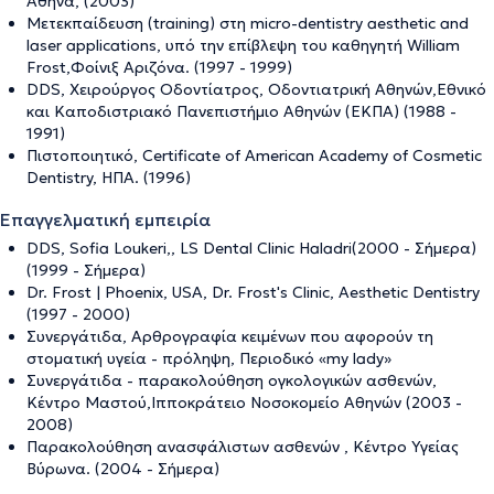
Αθήνα, (2003)
Μετεκπαίδευση (training) στη micro-dentistry aesthetic and
laser applications, υπό την επίβλεψη του καθηγητή William
Frost,Φοίνιξ Αριζόνα. (1997 - 1999)
DDS, Χειρούργος Οδοντίατρος, Οδοντιατρική Αθηνών,Εθνικό
και Καποδιστριακό Πανεπιστήμιο Αθηνών (ΕΚΠΑ) (1988 -
1991)
Πιστοποιητικό, Certificate of American Academy of Cosmetic
Dentistry, ΗΠΑ. (1996)
Επαγγελματική εμπειρία
DDS, Sofia Loukeri,, LS Dental Clinic Haladri(2000 - Σήμερα)
(1999 - Σήμερα)
Dr. Frost | Phoenix, USA, Dr. Frost's Clinic, Aesthetic Dentistry
(1997 - 2000)
Συνεργάτιδα, Αρθρογραφία κειμένων που αφορούν τη
στοματική υγεία - πρόληψη, Περιοδικό «my lady»
Συνεργάτιδα - παρακολούθηση ογκολογικών ασθενών,
Κέντρο Μαστού,Ιπποκράτειο Νοσοκομείο Αθηνών (2003 -
2008)
Παρακολούθηση ανασφάλιστων ασθενών , Κέντρο Υγείας
Βύρωνα. (2004 - Σήμερα)