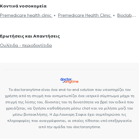
Κοντινά νοσοκομεία
Premedicare health clinic
Premedicare Health Clinic
Bioclab
Ιδιωτικά Πολυιατρεία
Ιάζω
Center NT-CardioMetabolics
Ερωτήσεις και Απαντήσεις
Ουλίτιδα - περιοδοντίτιδα
Το doctoranytime είναι ένα end-to-end solution που υποστηρίζει τον
χρήστη από τη στιγμή που αντιμετωπίζει ένα ιατρικό σύμπτωμα μέχρι τη
στιγμή της λύσης του, δίνοντας του τη δυνατότητα να βρεί τον ειδικό που
χρειάζεται, να ζητήσει καθοδήγηση μέσω chat και να μιλήσει μαζί του
μέσω βιντεοκλήσης. Η Δρ.Λουκερη Σοφια έχει συμπληρώσει τις
πληροφορίες που αναγράφονται, οι οποίες τίθενται υπό επεξεργασία
από την ομάδα του doctoranytime.