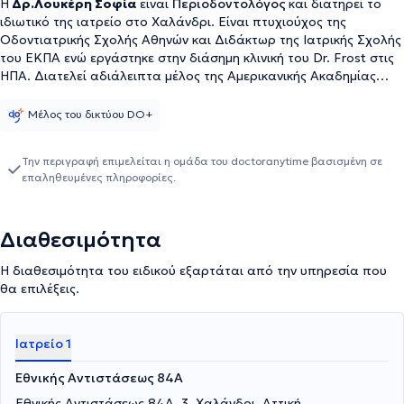
Η
Δρ.Λουκέρη Σοφία
είναι
Περιοδοντολόγος
και διατηρεί το
ιδιωτικό της ιατρείο στο Χαλάνδρι. Είναι πτυχιούχος της
Οδοντιατρικής Σχολής Αθηνών και Διδάκτωρ της Ιατρικής Σχολής
του ΕΚΠΑ ενώ εργάστηκε στην διάσημη κλινική του Dr. Frost στις
ΗΠΑ. Διατελεί αδιάλειπτα μέλος της Αμερικανικής Ακαδημίας
Αισθητικής Οδοντιατρικής (AACD) εδώ και περισσότερα από 20
χρόνια, ενώ αξίζει να σημειωθεί ότι με πρωτοβουλία της το 2020
Μέλος του δικτύου DO+
εισήχθη για πρώτη φορά στη χώρα μας η έννοια της "Πλαστικής
Οδοντιατρικής¨. Στο ιατρείο της αναλαμβάνει πλήθος
Την περιγραφή επιμελείται η ομάδα του doctoranytime βασισμένη σε
περιστατικών έχοντας πάντα στο επίκεντρο την καλύτερη δυνατή
επαληθευμένες πληροφορίες.
εξυπηρέτηση
των εξατομικευμένων αναγκών κ
άθε ασθενούς
που αναλαμβάνει.Η Δρ. Λουκέρη έχει συνεισφέρει σημαντικά στην
ενημέρωση και εκπαίδευση του κοινού σχετικά με τη στοματική
Διαθεσιμότητα
υγιεινή. Έχει συγγράψει άρθρα και οδηγούς για την πρόληψη της
περιοδοντικής νόσου, που δημοσιεύονται σε έγκριτα ιατρικά
Η διαθεσιμότητα του ειδικού εξαρτάται από την υπηρεσία που
περιοδικά και ιστοσελίδες υγείας. Επιπλέον, συμμετέχει σε
θα επιλέξεις.
εκπαιδευτικά προγράμματα και σεμινάρια για επαγγελματίες
υγείας, προάγοντας τη συνεχιζόμενη εκπαίδευση στον τομέα της
οδοντιατρικής.
Ιατρείο 1
Εθνικής Αντιστάσεως 84Α
Εθνικής Αντιστάσεως 84Α, 3, Χαλάνδρι, Αττική