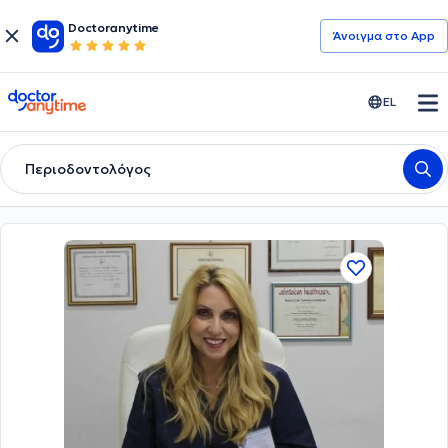
Doctoranytime
Άνοιγμα στο App
doctoranytime
EL
Περιοδοντολόγος