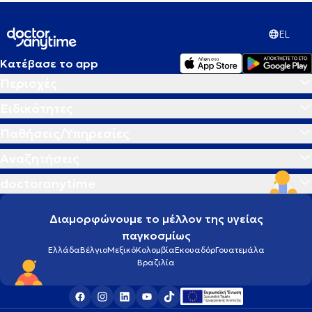
EL
Κατέβασε το app
Περιοχές
Ειδικότητες
Παθήσεις/Υπηρεσίες
Αναζητήσεις
doctoranytime
Διαμορφώνουμε το μέλλον της υγείας
παγκοσμίως
Ελλάδα
Βέλγιο
Μεξικό
Κολομβία
Εκουαδόρ
Γουατεμάλα
Βραζιλία