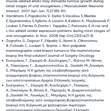
muscle-related erbB2 may stimulate tumour growth during
initial stages of oral oncogenesis.J Musculoskelet Neuronal
Interact. 2007 Apr-Jun; 7(2):185-90.
Vairaktaris E,Papakosta V, Derka S,Vassiliou S,Nkenke
E,Spyridonidou S,Vylliotis A,Lazaris A,Kokkori A, Moulavassili P,
Loukeri S,Perrea D,Donta I, Yapijakis C,Patsouris E.H-ras and
c-fos exhibit similar expression patterns during most stages of
oral oncogenesis. In Vivo. 2008 Sep-Oct;22(5):621-8.
Zografos G.,Zagouri F.,Filipakis G.,Nonni A.,Oikonomou
B.,Fotiadis C.,Loukeri S, Bramis J. Non–palpable
mammographic solid breast tumors:is the mammotome
biopsy the final solution?Journal of Surgery Oncology
Ευστράκος Γ.,Ζαγορή Φ.,Κουλοχέρη Γ., Φώτου Μ.,Νόννη
Α.,Τσεκούρας Γ., Διαμαντοπούλου Δ., Gaolahi M.,Λουκέρη
Σ.,Μπράμης Η.Η χρήση της υποβοηθούμενης από
αναρρόφηση βιοψίας (mammotome biopsy) στη διάγνωση
των αποτιτανώσεων.Αρχεία Ελληνικής Ιατρικής.
Ευστράκος Γ., Ζαγορή Φ.,Κουλοχέρη Γ.,Τσακίρης
Α.,Οικονόμου Β.,Νόννη Α., Παραράς Ν.,Διαμαντοπούλου
Δ.,Gaolahi M., Λουκέρη Σ., Μπράμης Η.Η χρήση της
υποβοηθούμενης από αναρρόφηση βιοψίας(mammotome
biopsy) στη διάγνωση με ψηλαφητών συμπαγών
μαστογραφικών αλλοιώσεων.Περιοδικό Ελληνικής