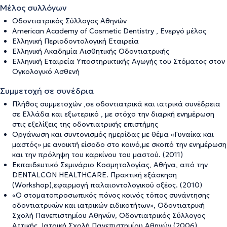
Μέλος συλλόγων
Οδοντιατρικός Σύλλογος Αθηνών
American Academy of Cosmetic Dentistry , Ενεργό μέλος
Ελληνική Περιοδοντολογική Εταιρεία
Ελληνική Ακαδημία Αισθητικής Οδοντιατρικής
Ελληνική Εταιρεία Υποστηρικτικής Αγωγής του Στόματος στον
Ογκολογικό Ασθενή
Συμμετοχή σε συνέδρια
Πλήθος συμμετοχών ,σε οδοντιατρικά και ιατρικά συνέδρεια
σε Ελλάδα και εξωτερικό , με στόχο την διαρκή ενημέρωση
στις εξελίξεις της οδοντιατρικής επιστήμης
Οργάνωση και συντονισμός ημερίδας με θέμα «Γυναίκα και
μαστός» με ανοικτή είσοδο στο κοινό,με σκοπό την ενημέρωση
και την πρόληψη του καρκίνου του μαστού. (2011)
Εκπαιδευτικό Σεμινάριο Κοσμητολογίας, Αθήνα, από την
DENTALCON HEALTHCARE. Πρακτική εξάσκηση
(Workshop),εφαρμογή παλαιοντολογικού οξέος. (2010)
«Ο στοματοπροσωπικός πόνος κοινός τόπος συνάντησης
οδοντιατρικών και ιατρικών ειδικοτήτων», Οδοντιατρική
Σχολή Πανεπιστημίου Αθηνών, Οδοντιατρικός Σύλλογος
Αττικής, Ιατρική Σχολή Πανεπιστημίου Αθηνών (2006)