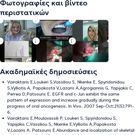
Φωτογραφίες και βίντεο
περιστατικών
Ακαδημαϊκές δημοσιεύσεις
Vairaktaris E,Loukeri S,Vassiliou S, Nkenke E, Spyridonidou
S,Vylliotis A, Papakosta V,Lazaris A,Agrogiannis G, Yapijakis C,
Perrea D,Patsouris E. EGFR and c-Jun exhibit the same
pattern of expression and increase gradually during the
progress of oral oncogenesis. In Vivo. 2007 Sep-Oct;21(5):791-
6.
Vairaktaris E,Moulavassili P, Loukeri S, Spyridonidou S,
Yapijakis C,Vassiliou S, Nkenke E,Vylliotis A,Papakosta
V,Lazaris A, Patsouris E.Abundance and localization of skeletal