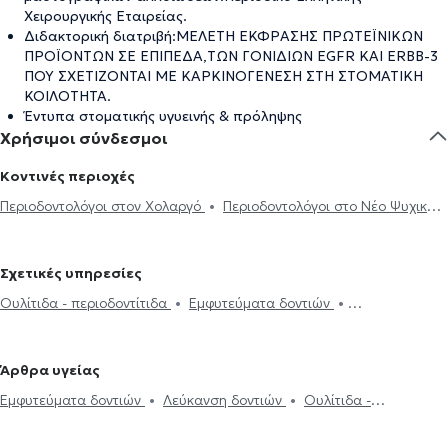
Χειρουργικής Εταιρείας.
Διδακτορική διατριβή:ΜΕΛΕΤΗ ΕΚΦΡΑΣΗΣ ΠΡΩΤΕΪΝΙΚΩΝ
ΠΡΟΪΟΝΤΩΝ ΣΕ ΕΠΙΠΕΔΑ,ΤΩΝ ΓΟΝΙΔΙΩΝ EGFR ΚΑΙ ERBB-3
ΠΟΥ ΣΧΕΤΙΖΟΝΤΑΙ ΜΕ ΚΑΡΚΙΝΟΓΕΝΕΣΗ ΣΤΗ ΣΤΟΜΑΤΙΚΗ
ΚΟΙΛΟΤΗΤΑ.
Έντυπα στοματικής υγυεινής & πρόληψης
Χρήσιμοι σύνδεσμοι
Κοντινές περιοχές
Περιοδοντολόγοι στον Χολαργό
Περιοδοντολόγοι στο Νέο Ψυχικό
Περιοδοντολόγοι στου Γουδή
Περιοδοντολόγοι στην Πλατεία
Μαβίλη
Περιοδοντολόγοι στους Αμπελόκηπους
Περιοδοντολόγοι
Σχετικές υπηρεσίες
στο Μαρούσι
Περιοδοντολόγοι στη Νέα Ιωνία
Περιοδοντολόγοι
Ουλίτιδα - περιοδοντίτιδα
Εμφυτεύματα δοντιών
στα Πατήσια
Περιοδοντολόγοι στην Κυψέλη
Περιοδοντολόγοι
Περιεμφυτευματίτιδα
Λεύκανση δοντιών
στο Νέο Ηράκλειο
Περιοδοντολόγοι στα Βριλήσσια
Περιοδοντολόγοι στον Νέο Κόσμο
Περιοδοντολόγοι στην
Άρθρα υγείας
Αργυρούπολη
Περιοδοντολόγοι στην Παλλήνη
Περιοδοντολόγοι
Εμφυτεύματα δοντιών
Λεύκανση δοντιών
Ουλίτιδα -
στη Νίκαια
Περιοδοντολόγοι στον Πειραιά
Περιοδοντολόγοι στη
περιοδοντίτιδα
Γλυφάδα
Περιοδοντολόγοι στη Ραφήνα