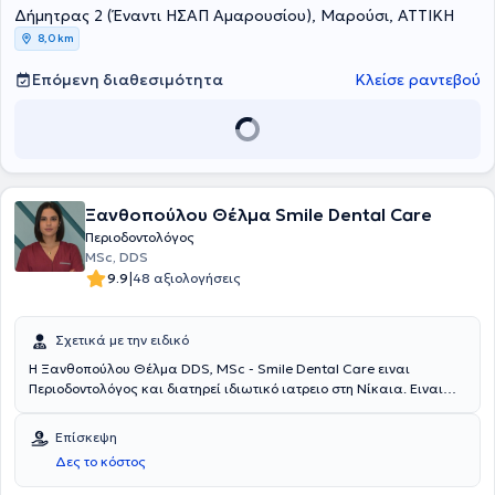
Δήμητρας 2 (Έναντι ΗΣΑΠ Αμαρουσίου), Μαρούσι, ΑΤΤΙΚΗ
8,0 km
Επόμενη διαθεσιμότητα
Κλείσε ραντεβού
Ξανθοπούλου Θέλμα Smile Dental Care
Περιοδοντολόγος
MSc, DDS
|
9.9
48 αξιολογήσεις
Σχετικά με την ειδικό
H Ξανθοπούλου Θέλμα DDS, MSc - Smile Dental Care ειναι
Περιοδοντολόγος και διατηρεί ιδιωτικό ιατρειο στη Νίκαια. Ειναι
πτυχιούχος του Πανεπιστημίου Comenius της Μπρατισλάβας και
κατέχει μεταπτυχιακό διπλωμα ειδίκευσης του τριετούς
Επίσκεψη
προγράμματος Περιοδοντολογίας και Βιολογίας Εμφυτευμάτων απο
Δες το κόστος
το Αριστοτέλειο Πανεπιστήμιο Θεσσαλονίκης. Έχει συμμετάσχει ως
ομιλήτρια σε πλήθος ελληνικών και διεθνών συνεδρίων και αριθμεί