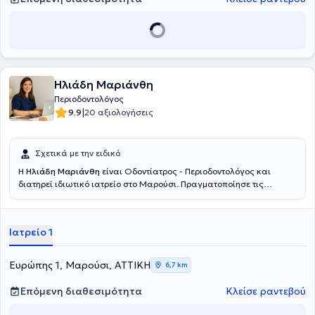
Ηλιάδη Μαριάνθη
Περιοδοντολόγος
|
9.9
20 αξιολογήσεις
Σχετικά με την ειδικό
Η
Ηλιάδη Μαριάνθη
είναι Οδοντίατρος - Περιοδοντολόγος και
διατηρεί ιδιωτικό ιατρείο στο Μαρούσι. Πραγματοποίησε τις
σπουδές της και μια σειρά εξειδικεύσεων στην εμφυτευματολογία
και στην προσθετική σε πανεπιστήμια της Γερμανίας. Ακόμη,
ολοκλήρωσε μεταπτυχιακές σπουδές στην περιοδοντολογία. Τέλος,
Ιατρείο 1
διαθέτει εμπειρία έχοντας εργαστεί σε κλινικές της Γερμανίας.
Ευρώπης 1, Μαρούσι, ΑΤΤΙΚΗ
6,7 km
Επόμενη διαθεσιμότητα
Κλείσε ραντεβού