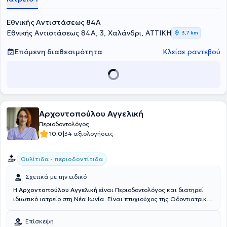
Εθνικής Αντιστάσεως 84Α
Εθνικής Αντιστάσεως 84Α, 3, Χαλάνδρι, ΑΤΤΙΚΗ
3,7 km
Επόμενη διαθεσιμότητα
Κλείσε ραντεβού
Αρχοντοπούλου Αγγελική
Περιοδοντολόγος
|
10.0
34 αξιολογήσεις
Ουλίτιδα - περιοδοντίτιδα
Σχετικά με την ειδικό
Η
Αρχοντοπούλου Αγγελική
είναι Περιοδοντολόγος και διατηρεί
ιδιωτικό ιατρείο στη Νέα Ιωνία. Είναι πτυχιούχος της Οδοντιατρικής
σχολής του Εθνικού και Καποδιστριακού Πανεπιστημίου Αθηνών. Το
2010, ειδικεύτηκε στην Περιοδοντολογία, στην Οδοντιατρική σχολή
Επίσκεψη
του Εθνικού και Καποδιστριακού Πανεπιστημίου Αθηνών, με 3ετή