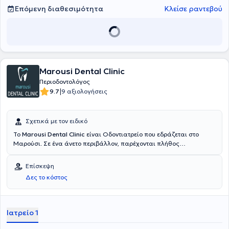
Επόμενη διαθεσιμότητα
Κλείσε ραντεβού
Marousi Dental Clinic
Περιοδοντολόγος
|
9.7
9 αξιολογήσεις
Σχετικά με τον ειδικό
To
Marousi Dental Clinic
είναι Οδοντιατρείο που εδράζεται στο
Μαρούσι. Σε ένα άνετο περιβάλλον, παρέχονται πλήθος
οδοντιατρικών υπηρεσιών για κάθε ηλικία από εξειδικευμένους
Περιοδοντολόγους. Υιοθετούνται οι πλέον εξελιγμένες τεχνολογίες
Επίσκεψη
και βασικό μέλημα είναι η εφαρμογή λύσεων απόλυτα
Δες το κόστος
προσαρμοσμένων στις ανάγκες των ασθενών.
Ιατρείο 1