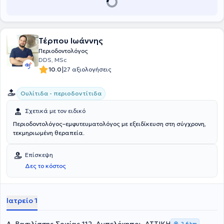
εταιρείας "Identality", καθώς και πρέσβης για την Ελλάδα του
Ιδρύματος CleanImplant Foundation.
Τέρπου Ιωάννης
Περιοδοντολόγος
DDS, MSc
|
10.0
27 αξιολογήσεις
Ουλίτιδα - περιοδοντίτιδα
Σχετικά με τον ειδικό
Περιοδοντολόγος–εμφυτευματολόγος με εξειδίκευση στη σύγχρονη,
τεκμηριωμένη θεραπεία.
Επίσκεψη
Δες το κόστος
Ιατρείο 1
2,6 km