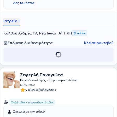
Δες το κόστος
υποτροφία από το Ίδρυμα Κρατικών Υποτροφιών. Επιπλέον, είναι
Επιστημονικός Συνεργάτης του τμήματος Περιοδοντολογίας του
Πανεπιστημίου Αθηνών και έχει συμμετάσχει σε διεθνή συνέδρια,
αλλά και σε ελληνικά συνέδρια ως ομιλήτρια, ενώ έχει δημοσιεύσει
Ιατρείο 1
επιστημονικά άρθρα σε έγκριτα ελληνικά και διεθνή περιοδικά.
Τέλος, η ιατρός είναι μέλος της Ελληνικής Περιοδοντολογικής
Εταιρείας.
Κάλβου Ανδρέα 19, Νέα Ιωνία, ΑΤΤΙΚΗ
4,5 km
Επόμενη διαθεσιμότητα
Κλείσε ραντεβού
Σεφερλή Παναγιώτα
Περιοδοντολόγος - Εμφυτευματολόγος
DDS, MSc
|
9.8
39 αξιολογήσεις
Ουλίτιδα - περιοδοντίτιδα
Σχετικά με την ειδικό