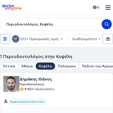
doctoranytime
EL
Περιοδοντολόγος, Κυψέλη
DO+ Προνομιακές τιμές
Διαθεσιμότητα
Υ
1
Περιοδοντολόγος στην Κυψέλη
Αττική
Αθήνα
Κυψέλη
Πολύγωνο
Πεδίον του Άρεω
Δημάκης Θάνος
Περιοδοντολόγος
|
9.9
55 αξιολογήσεις
Εμφυτεύματα δοντιών