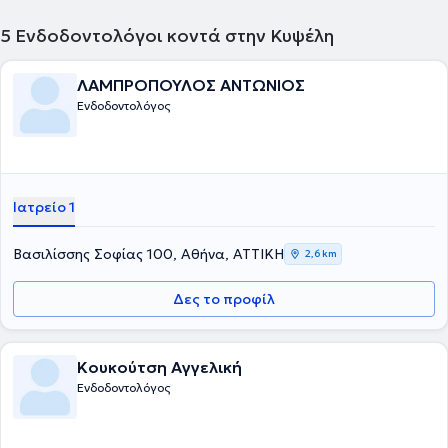
εθελοντικά όπου μπορεί. Αγαπά τον αθλητισμό, τα παιδιά κι
ενημερώνεται διαρκώς για το οδοντικό τραύμα, τα πρωτόκολλα και
5
Ενδοδοντολόγοι κοντά στην Κυψέλη
τις εξελίξεις σε αυτό το φάσμα της Οδοντιατρικής.
ΛΑΜΠΡΟΠΟΥΛΟΣ ΑΝΤΩΝΙΟΣ
Ενδοδοντολόγος
Ιατρείο 1
Βασιλίσσης Σοφίας 100, Αθήνα, ΑΤΤΙΚΗ
2,6 km
Δες το προφίλ
Κουκούτση Αγγελική
Ενδοδοντολόγος