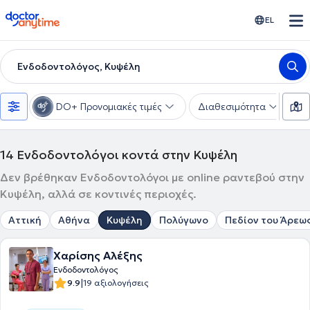
doctoranytime
EL
Ενδοδοντολόγος, Κυψέλη
DO+ Προνομιακές τιμές
Διαθεσιμότητα
Υ
14
Ενδοδοντολόγοι κοντά στην Κυψέλη
Δεν βρέθηκαν Ενδοδοντολόγοι με online ραντεβού στην
Κυψέλη, αλλά σε κοντινές περιοχές.
Αττική
Αθήνα
Κυψέλη
Πολύγωνο
Πεδίον του Άρεω
Χαρίσης Αλέξης
Ενδοδοντολόγος
|
9.9
19 αξιολογήσεις