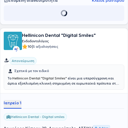
Επόμενη διαθεσιμότητα
Κλείσε ραντεβού
Hellinicon Dental "Digital Smiles"
Ενδοδοντολόγος
|
10
5 αξιολογήσεις
Απονεύρωση
Σχετικά με τον ειδικό
Το
Hellinicon Dental "Digital Smiles"
είναι μια υπερσύγχρονη και
άρτια εξοπλισμένη κλινική στηριγμένη σε ευρωπαϊκά πρότυπα στην
Αργυρούπολη. Τα περιστατικά τα οποία μπορούν να
αντιμετωπιστούν καλύπτουν όλο το φάσμα της οδοντιατρικής, από
τα πιο απλά έως τα πιο σύνθετα. Συνοπτικά, η κλινική ασχολείται
Ιατρείο 1
με τη Γενική και Προληπτική Οδοντιατρική, την Αισθητική και
Προσθετική Οδοντιατρική, τα Εμφυτεύματα, τη Χειρουργική και
Γναθοχειρουργική, την Ενδοδοντία, την Περιοδοντολογία, την
Hellinicon Dental - Digital smiles
Παιδοδοντία και την Ορθοδοντική. Ο ασθενής, έπειτα από
διαγνωστικό έλεγχο, μπορεί να έχει ένα εξατομικευμένο πλάνο