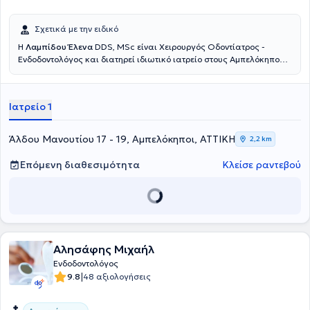
Σχετικά με την ειδικό
Η
Λαμπίδου Έλενα
DDS, MSc είναι Χειρουργός Οδοντίατρος -
Ενδοδοντολόγος και διατηρεί ιδιωτικό ιατρείο στους Αμπελόκηπους.
Είναι πτυχιούχος της Οδοντιατρικής Σχολής του Αριστοτελείου
Πανεπιστημίου Θεσσαλονίκης, με μεταπτυχιακό τίτλο σπουδών στην
Ενδοδοντία από το Πανεπιστήμιο του Cheshire της Μεγάλης
Ιατρείο 1
Βρετανίας.Παράλληλα, έχει πραγματοποιήσει μετεκπαίδευση στην
οδοντική προσθετική και την αισθητική προσώπου στη Μεγάλη
Βρετανία. Διαθέτει εκτενή και ποικίλη επαγγελματική εμπειρία
Άλδου Μανουτίου 17 - 19, Αμπελόκηποι, ΑΤΤΙΚΗ
2,2 km
έχοντας εργαστεί ως χειρουργός οδοντίατρος στην Ελλάδα και τη
Μεγάλη Βρετανία. Τέλος, συμμετέχει ενεργά σε συνέδρια ώστε να
Επόμενη διαθεσιμότητα
Κλείσε ραντεβού
παρακολουθεί τις εξελίξεις στην επιστήμη αλλά και τις νέες
τεχνολογίες.
Αλησάφης Μιχαήλ
Ενδοδοντολόγος
|
9.8
48 αξιολογήσεις