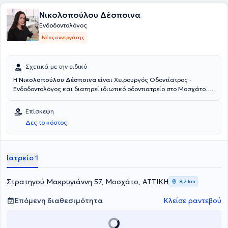
Νικολοπούλου Δέσποινα
Ενδοδοντολόγος
Νέος συνεργάτης
Σχετικά με την ειδικό
Η
Νικολοπούλου Δέσποινα
είναι Χειρουργός Οδοντίατρος -
Ενδοδοντολόγος και διατηρεί ιδιωτικό οδοντιατρείο στο Μοσχάτο.
Είναι απόφοιτη της Οδοντιατρικής σχολής του Εθνικού &
Καποδιστριακού Πανεπιστημίου Αθηνών και κάτοχος
Επίσκεψη
μεταπτυχιακού στην Ενδοδοντολογία από το University of Central
Δες το κόστος
Lancashire. Διαθέτει πολυετή εμπειρία και κατάρτιση έχοντας
εργαστεί σε μεγάλες κλινικές, τόσο της Ελλάδας όσο και του
Ηνωμένου Βασιλείου.
Ιατρείο 1
Στρατηγού Μακρυγιάννη 57, Μοσχάτο, ΑΤΤΙΚΗ
8,2 km
Επόμενη διαθεσιμότητα
Κλείσε ραντεβού