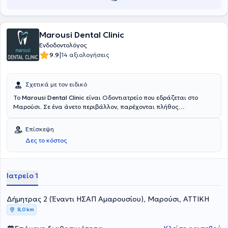
Marousi Dental Clinic
Ενδοδοντολόγος
|
9.9
14 αξιολογήσεις
Σχετικά με τον ειδικό
To
Marousi Dental Clinic
είναι Οδοντιατρείο που εδράζεται στο
Μαρούσι. Σε ένα άνετο περιβάλλον, παρέχονται πλήθος
οδοντιατρικών υπηρεσιών για κάθε ηλικία από εξειδικευμένους
Ενδοδοντολόγους. Υιοθετούνται οι πλέον εξελιγμένες τεχνολογίες
Επίσκεψη
και βασικό μέλημα είναι η εφαρμογή λύσεων απόλυτα
Δες το κόστος
προσαρμοσμένων στις ανάγκες των ασθενών.
Ιατρείο 1
Δήμητρας 2 (Έναντι ΗΣΑΠ Αμαρουσίου), Μαρούσι, ΑΤΤΙΚΗ
8,0 km