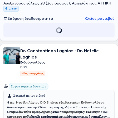
Αλεξανδρουπόλεως 28 (2ος όροφος), Αμπελόκηποι, ΑΤΤΙΚΗ
2,8 km
Επόμενη διαθεσιμότητα
Κλείσε ραντεβού
Dr. Constantinos Laghios - Dr. Nefelie
Laghios
Ενδοδοντολόγος
DDS
Νέος συνεργάτης
Εμφυτεύματα δοντιών
Σχετικά με τον ειδικό
H
Δρ. Νεφέλη Λάγιου D.D.S. είναι εξειδικευμένη Ενδοντολόγος.
Αποφοίτησε από την Οδοντιατρική σχολή του European University of
Madrid (UEM). Στη συνέχεια, μετεκπαιδεύτηκε στις ΗΠΑ στην
Ο
Δρ. Κωνσταντίνος Λάγιος
είναι
Χειρουργός Οδοντίατρος
και
Advanced Ενδοδοντία και Advanced Αισθητική και Οδοντική
Ενδοδοντιστής
(MS), με ιδιωτικό ιατρείο στην περιοχή του Χίλτον