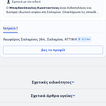
Σχετικά με τον ειδικό
Ο
Μπογδανόπουλος Κωνσταντίνος
είναι Ενδοντολόγος και
διατηρεί ιδιωτικό ιατρείο στη Σαλαμίνα. Ολοκλήρωσε τις σπουδές
του στην Οδοντιατρική σχολή του Πανεπιστημίου Αθηνών το 1982
και στη συνέχεια εργάστηκε για μια δεκαετία στην Πάτρα απ' όπου
και κατάγεται ιδιωτικά. Κατόπιν μετέβη για μετεκπαίδευση στο
Ιατρείο 1
Πανεπιστήμιο της Νέας Υόρκης όπου και έλαβε την ειδικότητά του
στην Ενδοδοντολογία, το οποίο Πανεπιστήμιο ιδρύθηκε το 1926 και
είναι η παλαιότερη σχολή στις ΗΠΑ. Επιπλέον έχει παρακολουθήσει
Λεωφόρος Σαλαμίνος 264, Σαλαμίνα, ΑΤΤΙΚΗ
21,7 km
πληθώρα σεμιναρίων και hands on courses. Έχει 25 χρόνια
εμπειρία σε ενδοδοντικα περιστατικά μεγάλου βαθμού δυσκολίας
Δες το προφίλ
όπως επαναλήψεις Ε.Θ. και αφαίρεσης σπασμένων εργαλείων
καθώς και μεγάλη εμπειρία στις ακρορριζεκτομές και αφαίρεση
κύστεων καθώς και διαχείριση κρημνού σε ζωτικά ανατομικά
στοιχεία με τοποθέτηση αυτόλογου ή ετερόλογου μοσχευματικού
υλικού.
Σχετικές ειδικότητες
Σχετικά άρθρα υγείας