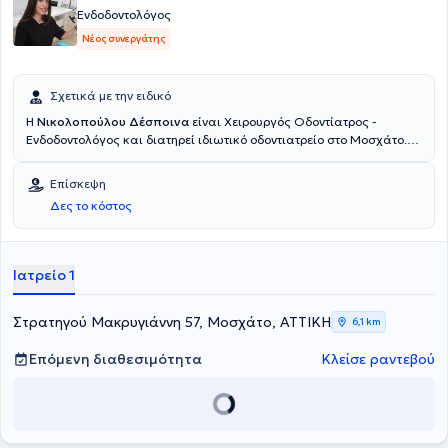
Ενδοδοντολόγος
Νέος συνεργάτης
Σχετικά με την ειδικό
Η
Νικολοπούλου Δέσποινα
είναι Χειρουργός Οδοντίατρος -
Ενδοδοντολόγος και διατηρεί ιδιωτικό οδοντιατρείο στο Μοσχάτο.
Είναι απόφοιτη της Οδοντιατρικής σχολής του Εθνικού &
Καποδιστριακού Πανεπιστημίου Αθηνών και κάτοχος
Επίσκεψη
μεταπτυχιακού στην Ενδοδοντολογία από το University of Central
Δες το κόστος
Lancashire. Διαθέτει πολυετή εμπειρία και κατάρτιση έχοντας
εργαστεί σε μεγάλες κλινικές, τόσο της Ελλάδας όσο και του
Ηνωμένου Βασιλείου.
Ιατρείο 1
Στρατηγού Μακρυγιάννη 57, Μοσχάτο, ΑΤΤΙΚΗ
6,1 km
Επόμενη διαθεσιμότητα
Κλείσε ραντεβού