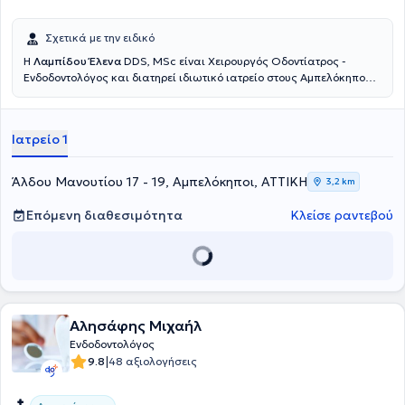
Σχετικά με την ειδικό
Η
Λαμπίδου Έλενα
DDS, MSc είναι Χειρουργός Οδοντίατρος -
Ενδοδοντολόγος και διατηρεί ιδιωτικό ιατρείο στους Αμπελόκηπους.
Είναι πτυχιούχος της Οδοντιατρικής Σχολής του Αριστοτελείου
Πανεπιστημίου Θεσσαλονίκης, με μεταπτυχιακό τίτλο σπουδών στην
Ενδοδοντία από το Πανεπιστήμιο του Cheshire της Μεγάλης
Ιατρείο 1
Βρετανίας.Παράλληλα, έχει πραγματοποιήσει μετεκπαίδευση στην
οδοντική προσθετική και την αισθητική προσώπου στη Μεγάλη
Βρετανία. Διαθέτει εκτενή και ποικίλη επαγγελματική εμπειρία
Άλδου Μανουτίου 17 - 19, Αμπελόκηποι, ΑΤΤΙΚΗ
3,2 km
έχοντας εργαστεί ως χειρουργός οδοντίατρος στην Ελλάδα και τη
Μεγάλη Βρετανία. Τέλος, συμμετέχει ενεργά σε συνέδρια ώστε να
Επόμενη διαθεσιμότητα
Κλείσε ραντεβού
παρακολουθεί τις εξελίξεις στην επιστήμη αλλά και τις νέες
τεχνολογίες.
Αλησάφης Μιχαήλ
Ενδοδοντολόγος
|
9.8
48 αξιολογήσεις