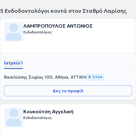
εθελοντικά όπου μπορεί. Αγαπά τον αθλητισμό, τα παιδιά κι
ενημερώνεται διαρκώς για το οδοντικό τραύμα, τα πρωτόκολλα και
5
Ενδοδοντολόγοι κοντά στον Σταθμό Λαρίσης
τις εξελίξεις σε αυτό το φάσμα της Οδοντιατρικής.
ΛΑΜΠΡΟΠΟΥΛΟΣ ΑΝΤΩΝΙΟΣ
Ενδοδοντολόγος
Ιατρείο 1
Βασιλίσσης Σοφίας 100, Αθήνα, ΑΤΤΙΚΗ
3,3 km
Δες το προφίλ
Κουκούτση Αγγελική
Ενδοδοντολόγος