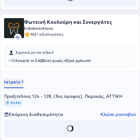
τους. Ένας εκ των συνεργατών είναι ο Οδοντίατρος
Πισσίας
Δημήτριος
με σπουδές στην Οδοντιατρική Σχολή του Αριστοτελείου
Πανεπιστημίου Θεσσαλονίκης. Διαθέτει αξιόλογη κλινική εμπειρία,
διακρίσεις και συμμετοχή σε πληθώρα επιστημονικών συνεδρίων
Φωτεινή Κουλούρη και Συνεργάτες
και μετεκπαιδευτικών σεμιναρίων.
Ενδοδοντολόγος
|
10
7 αξιολογήσεις
Σχετικά με τον ειδικό
✨️🦷Ανοιχτά το Σάββατο χωρίς έξτρα χρέωση!
Ιατρείο 1
Πραξιτέλους 124 - 128, (3ος όροφος), Πειραιάς, ΑΤΤΙΚΗ
8,4 km
Επόμενη διαθεσιμότητα
Κλείσε ραντεβού