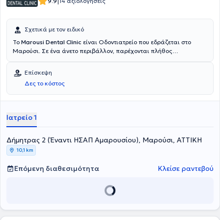
|
9.9
14 αξιολογήσεις
Σχετικά με τον ειδικό
To
Marousi Dental Clinic
είναι Οδοντιατρείο που εδράζεται στο
Μαρούσι. Σε ένα άνετο περιβάλλον, παρέχονται πλήθος
οδοντιατρικών υπηρεσιών για κάθε ηλικία από εξειδικευμένους
Ενδοδοντολόγους. Υιοθετούνται οι πλέον εξελιγμένες τεχνολογίες
Επίσκεψη
και βασικό μέλημα είναι η εφαρμογή λύσεων απόλυτα
Δες το κόστος
προσαρμοσμένων στις ανάγκες των ασθενών.
Ιατρείο 1
Δήμητρας 2 (Έναντι ΗΣΑΠ Αμαρουσίου), Μαρούσι, ΑΤΤΙΚΗ
10,1 km
Επόμενη διαθεσιμότητα
Κλείσε ραντεβού