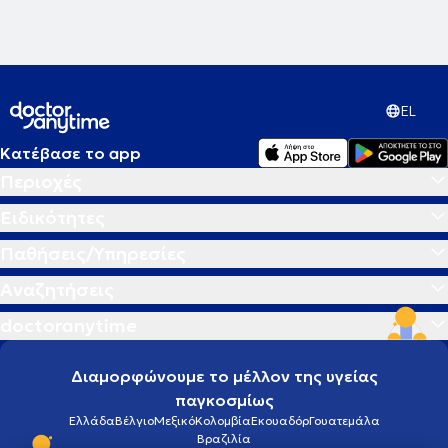
EL
Κατέβασε το app
Περιοχές
Ειδικότητες
Παθήσεις/Υπηρεσίες
Αναζητήσεις
doctoranytime
Διαμορφώνουμε το μέλλον της υγείας
παγκοσμίως
Ελλάδα
Βέλγιο
Μεξικό
Κολομβία
Εκουαδόρ
Γουατεμάλα
Βραζιλία