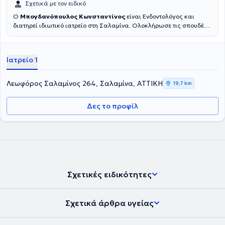
Σχετικά με τον ειδικό
Ο
Μπογδανόπουλος Κωνσταντίνος
είναι Ενδοντολόγος και
διατηρεί ιδιωτικό ιατρείο στη Σαλαμίνα. Ολοκλήρωσε τις σπουδές
του στην Οδοντιατρική σχολή του Πανεπιστημίου Αθηνών το 1982
και στη συνέχεια εργάστηκε για μια δεκαετία στην Πάτρα απ' όπου
και κατάγεται ιδιωτικά. Κατόπιν μετέβη για μετεκπαίδευση στο
Ιατρείο 1
Πανεπιστήμιο της Νέας Υόρκης όπου και έλαβε την ειδικότητά του
στην Ενδοδοντολογία, το οποίο Πανεπιστήμιο ιδρύθηκε το 1926 και
είναι η παλαιότερη σχολή στις ΗΠΑ. Επιπλέον έχει παρακολουθήσει
Λεωφόρος Σαλαμίνος 264, Σαλαμίνα, ΑΤΤΙΚΗ
19,7 km
πληθώρα σεμιναρίων και hands on courses. Έχει 25 χρόνια
εμπειρία σε ενδοδοντικα περιστατικά μεγάλου βαθμού δυσκολίας
Δες το προφίλ
όπως επαναλήψεις Ε.Θ. και αφαίρεσης σπασμένων εργαλείων
καθώς και μεγάλη εμπειρία στις ακρορριζεκτομές και αφαίρεση
κύστεων καθώς και διαχείριση κρημνού σε ζωτικά ανατομικά
στοιχεία με τοποθέτηση αυτόλογου ή ετερόλογου μοσχευματικού
υλικού.
Σχετικές ειδικότητες
Σχετικά άρθρα υγείας