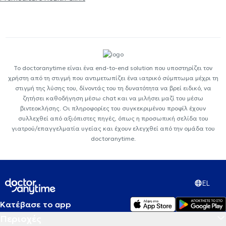
Το doctoranytime είναι ένα end-to-end solution που υποστηρίζει τον
χρήστη από τη στιγμή που αντιμετωπίζει ένα ιατρικό σύμπτωμα μέχρι τη
στιγμή της λύσης του, δίνοντάς του τη δυνατότητα να βρεί ειδικό, να
ζητήσει καθοδήγηση μέσω chat και να μιλήσει μαζί του μέσω
βιντεοκλήσης. Οι πληροφορίες του συγκεκριμένου προφίλ έχουν
συλλεχθεί από αξιόπιστες πηγές, όπως η προσωπική σελίδα του
γιατρού/επαγγελματία υγείας και έχουν ελεγχθεί από την ομάδα του
doctoranytime.
EL
Κατέβασε το app
Περιοχές