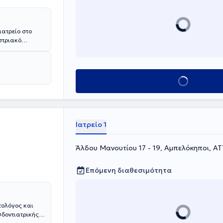
περιστατικών
οιήσει πάνω
χρι και
ιατρείο στο
στριακό
lumbia
ndodontists).
Κλείσε ραντεβού
Ιατρείο 1
Άλδου Μανουτίου 17 - 19, Αμπελόκηποι, Α
Επόμενη διαθεσιμότητα
τολόγος και
Οδοντιατρικής