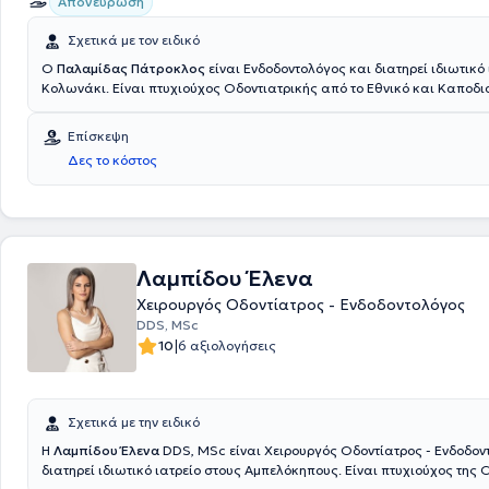
Απονεύρωση
διαδικτυακά σεμινάρια (webinars) και ζωντανές επιδείξεις κλινικών 
(live demonstrations). Τέλος, αξίζει να αναφερθεί ότι έχει πραγματοπ
Σχετικά με τον ειδικό
από 15000 επεμβάσεις σε πάνω από 10000 ασθενείς από το 2002 μέ
Ο
Παλαμίδας Πάτροκλος
είναι Ενδοδοντολόγος και διατηρεί ιδιωτικό 
σήμερα.
Κολωνάκι. Είναι πτυχιούχος Οδοντιατρικής από το Εθνικό και Καποδι
Πανεπιστήμιο Αθηνών και έχει μετεκπαιδευτεί στην Ενδοδοντία στο Co
University της Νέας Υόρκης. Μέλος της AAE (American Association of E
Επίσκεψη
Τέλος, διαθέτει πολυετή εμπειρία και κατάρτιση.
Δες το κόστος
Λαμπίδου Έλενα
Χειρουργός Οδοντίατρος - Ενδοδοντολόγος
DDS, MSc
|
10
6 αξιολογήσεις
Σχετικά με την ειδικό
Η
Λαμπίδου Έλενα
DDS, MSc είναι Χειρουργός Οδοντίατρος - Ενδοδον
διατηρεί ιδιωτικό ιατρείο στους Αμπελόκηπους. Είναι πτυχιούχος της 