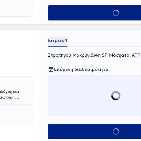
ώπιση σύνθετων
νολογίες.
Κλείσε ραντεβού
Ιατρείο 1
Στρατηγού Μακρυγιάννη 57, Μοσχάτο, ΑΤΤ
Επόμενη διαθεσιμότητα
ολόγος και
τιατρικής
τοχος
ashire.
 κλινικές,
Κλείσε ραντεβού