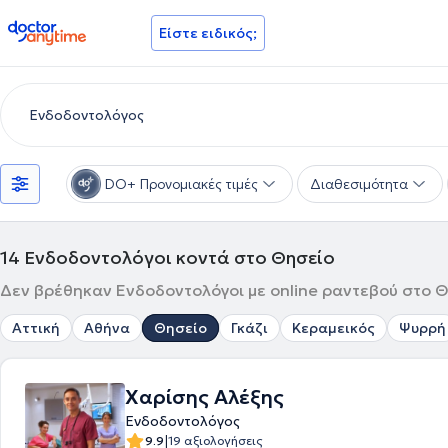
doctoranytime
Είστε ειδικός;
DO+ Προνομιακές τιμές
Διαθεσιμότητα
14
Ενδοδοντολόγοι κοντά στο Θησείο
Δεν βρέθηκαν Ενδοδοντολόγοι με online ραντεβού στο Θη
Αττική
Αθήνα
Θησείο
Γκάζι
Κεραμεικός
Ψυρρή
Χαρίσης Αλέξης
Ενδοδοντολόγος
|
9.9
19 αξιολογήσεις