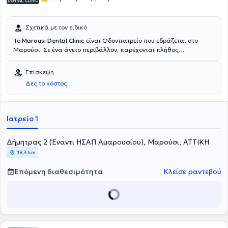
Σχετικά με τον ειδικό
To
Marousi Dental Clinic
είναι Οδοντιατρείο που εδράζεται στο
Μαρούσι. Σε ένα άνετο περιβάλλον, παρέχονται πλήθος
οδοντιατρικών υπηρεσιών για κάθε ηλικία από εξειδικευμένους
Ενδοδοντολόγους. Υιοθετούνται οι πλέον εξελιγμένες τεχνολογίες
Επίσκεψη
και βασικό μέλημα είναι η εφαρμογή λύσεων απόλυτα
Δες το κόστος
προσαρμοσμένων στις ανάγκες των ασθενών.
Ιατρείο 1
Δήμητρας 2 (Έναντι ΗΣΑΠ Αμαρουσίου), Μαρούσι, ΑΤΤΙΚΗ
18,3 km
Επόμενη διαθεσιμότητα
Κλείσε ραντεβού