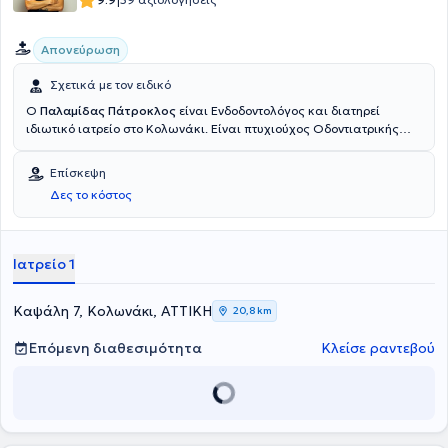
|
Απονεύρωση
Σχετικά με τον ειδικό
Ο
Παλαμίδας Πάτροκλος
είναι Ενδοδοντολόγος και διατηρεί
ιδιωτικό ιατρείο στο Κολωνάκι. Είναι πτυχιούχος Οδοντιατρικής
από το Εθνικό και Καποδιστριακό Πανεπιστήμιο Αθηνών και έχει
μετεκπαιδευτεί στην Ενδοδοντία στο Columbia University της Νέας
Επίσκεψη
Υόρκης. Μέλος της AAE (American Association of Endodontists).
Δες το κόστος
Τέλος, διαθέτει πολυετή εμπειρία και κατάρτιση.
Ιατρείο 1
Καψάλη 7, Κολωνάκι, ΑΤΤΙΚΗ
20,8 km
Επόμενη διαθεσιμότητα
Κλείσε ραντεβού