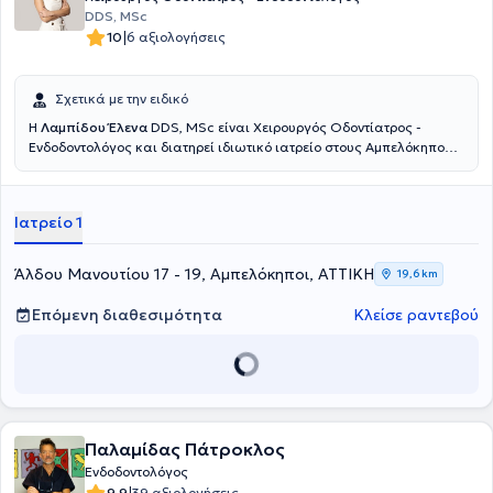
DDS, MSc
|
10
6 αξιολογήσεις
Σχετικά με την ειδικό
Η
Λαμπίδου Έλενα
DDS, MSc είναι Χειρουργός Οδοντίατρος -
Ενδοδοντολόγος και διατηρεί ιδιωτικό ιατρείο στους Αμπελόκηπους.
Είναι πτυχιούχος της Οδοντιατρικής Σχολής του Αριστοτελείου
Πανεπιστημίου Θεσσαλονίκης, με μεταπτυχιακό τίτλο σπουδών στην
Ενδοδοντία από το Πανεπιστήμιο του Cheshire της Μεγάλης
Ιατρείο 1
Βρετανίας.Παράλληλα, έχει πραγματοποιήσει μετεκπαίδευση στην
οδοντική προσθετική και την αισθητική προσώπου στη Μεγάλη
Βρετανία. Διαθέτει εκτενή και ποικίλη επαγγελματική εμπειρία
Άλδου Μανουτίου 17 - 19, Αμπελόκηποι, ΑΤΤΙΚΗ
19,6 km
έχοντας εργαστεί ως χειρουργός οδοντίατρος στην Ελλάδα και τη
Μεγάλη Βρετανία. Τέλος, συμμετέχει ενεργά σε συνέδρια ώστε να
Επόμενη διαθεσιμότητα
Κλείσε ραντεβού
παρακολουθεί τις εξελίξεις στην επιστήμη αλλά και τις νέες
τεχνολογίες.
Παλαμίδας Πάτροκλος
Ενδοδοντολόγος
9.9
39 αξιολογήσεις