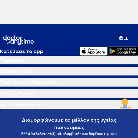
EL
Κατέβασε το app
Περιοχές
Ειδικότητες
Παθήσεις/Υπηρεσίες
Αναζητήσεις
doctoranytime
Διαμορφώνουμε το μέλλον της υγείας
παγκοσμίως
Ελλάδα
Βέλγιο
Μεξικό
Κολομβία
Εκουαδόρ
Γουατεμάλα