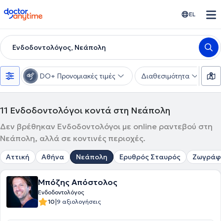
doctoranytime
EL
Ενδοδοντολόγος, Νεάπολη
DO+ Προνομιακές τιμές
Διαθεσιμότητα
Υ
11
Ενδοδοντολόγοι κοντά στη Νεάπολη
Δεν βρέθηκαν Ενδοδοντολόγοι με online ραντεβού στη
Νεάπολη, αλλά σε κοντινές περιοχές.
Αττική
Αθήνα
Νεάπολη
Ερυθρός Σταυρός
Ζωγράφ
Μπόζης Απόστολος
Ενδοδοντολόγος
|
10
9 αξιολογήσεις