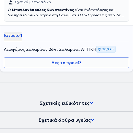
Σχετικά με τον ειδικό
Ο
Μπογδανόπουλος Κωνσταντίνος
είναι Ενδοντολόγος και
διατηρεί ιδιωτικό ιατρείο στη Σαλαμίνα. Ολοκλήρωσε τις σπουδές
του στην Οδοντιατρική σχολή του Πανεπιστημίου Αθηνών το 1982
και στη συνέχεια εργάστηκε για μια δεκαετία στην Πάτρα απ' όπου
και κατάγεται ιδιωτικά. Κατόπιν μετέβη για μετεκπαίδευση στο
Ιατρείο 1
Πανεπιστήμιο της Νέας Υόρκης όπου και έλαβε την ειδικότητά του
στην Ενδοδοντολογία, το οποίο Πανεπιστήμιο ιδρύθηκε το 1926 και
είναι η παλαιότερη σχολή στις ΗΠΑ. Επιπλέον έχει παρακολουθήσει
Λεωφόρος Σαλαμίνος 264, Σαλαμίνα, ΑΤΤΙΚΗ
20,9 km
πληθώρα σεμιναρίων και hands on courses. Έχει 25 χρόνια
εμπειρία σε ενδοδοντικα περιστατικά μεγάλου βαθμού δυσκολίας
Δες το προφίλ
όπως επαναλήψεις Ε.Θ. και αφαίρεσης σπασμένων εργαλείων
καθώς και μεγάλη εμπειρία στις ακρορριζεκτομές και αφαίρεση
κύστεων καθώς και διαχείριση κρημνού σε ζωτικά ανατομικά
στοιχεία με τοποθέτηση αυτόλογου ή ετερόλογου μοσχευματικού
υλικού.
Σχετικές ειδικότητες
Σχετικά άρθρα υγείας