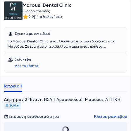
Marousi Dental Clinic
Ενδοδοντολόγος
|
9.9
14 αξιολογήσεις
Σχετικά με τον ειδικό
To
Marousi Dental Clinic
είναι Οδοντιατρείο που εδράζεται στο
Μαρούσι. Σε ένα άνετο περιβάλλον, παρέχονται πλήθος
οδοντιατρικών υπηρεσιών για κάθε ηλικία από εξειδικευμένους
Ενδοδοντολόγους. Υιοθετούνται οι πλέον εξελιγμένες τεχνολογίες
Επίσκεψη
και βασικό μέλημα είναι η εφαρμογή λύσεων απόλυτα
Δες το κόστος
προσαρμοσμένων στις ανάγκες των ασθενών.
Ιατρείο 1
Δήμητρας 2 (Έναντι ΗΣΑΠ Αμαρουσίου), Μαρούσι, ΑΤΤΙΚΗ
9,6 km
Επόμενη διαθεσιμότητα
Κλείσε ραντεβού