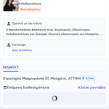
Ενδοδοντολόγος
Νέος συνεργάτης
Σχετικά με την ειδικό
Η
Νικολοπούλου Δέσποινα
είναι Χειρουργός Οδοντίατρος -
Ενδοδοντολόγος και διατηρεί ιδιωτικό οδοντιατρείο στο Μοσχάτο.
Είναι απόφοιτη της Οδοντιατρικής σχολής του Εθνικού &
Καποδιστριακού Πανεπιστημίου Αθηνών και κάτοχος
Επίσκεψη
μεταπτυχιακού στην Ενδοδοντολογία από το University of Central
Δες το κόστος
Lancashire. Διαθέτει πολυετή εμπειρία και κατάρτιση έχοντας
εργαστεί σε μεγάλες κλινικές, τόσο της Ελλάδας όσο και του
Ηνωμένου Βασιλείου.
Ιατρείο 1
Στρατηγού Μακρυγιάννη 57, Μοσχάτο, ΑΤΤΙΚΗ
6,7 km
Επόμενη διαθεσιμότητα
Κλείσε ραντεβού