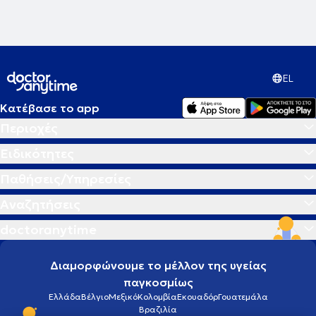
EL
Κατέβασε το app
Περιοχές
Ειδικότητες
Παθήσεις/Υπηρεσίες
Αναζητήσεις
doctoranytime
Διαμορφώνουμε το μέλλον της υγείας
παγκοσμίως
Ελλάδα
Βέλγιο
Μεξικό
Κολομβία
Εκουαδόρ
Γουατεμάλα
Βραζιλία