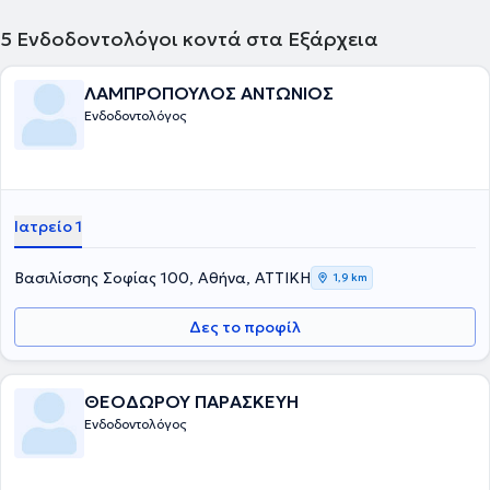
εθελοντικά όπου μπορεί. Αγαπά τον αθλητισμό, τα παιδιά κι
ενημερώνεται διαρκώς για το οδοντικό τραύμα, τα πρωτόκολλα και
5
Ενδοδοντολόγοι κοντά στα Εξάρχεια
τις εξελίξεις σε αυτό το φάσμα της Οδοντιατρικής.
ΛΑΜΠΡΟΠΟΥΛΟΣ ΑΝΤΩΝΙΟΣ
Ενδοδοντολόγος
Ιατρείο 1
Βασιλίσσης Σοφίας 100, Αθήνα, ΑΤΤΙΚΗ
1,9 km
Δες το προφίλ
ΘΕΟΔΩΡΟΥ ΠΑΡΑΣΚΕΥΗ
Ενδοδοντολόγος