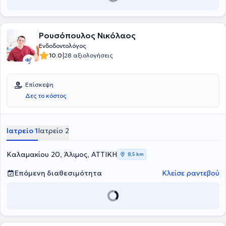
τους. Ένας εκ των συνεργατών είναι ο Οδοντίατρος
Πισσίας
Δημήτριος
με σπουδές στην Οδοντιατρική Σχολή του Αριστοτελείου
Πανεπιστημίου Θεσσαλονίκης. Διαθέτει αξιόλογη κλινική εμπειρία,
διακρίσεις και συμμετοχή σε πληθώρα επιστημονικών συνεδρίων
Ρουσόπουλος Νικόλαος
και μετεκπαιδευτικών σεμιναρίων.
Ενδοδοντολόγος
|
10.0
28 αξιολογήσεις
Επίσκεψη
Δες το κόστος
Ιατρείο 1
Ιατρείο 2
Καλαμακίου 20, Άλιμος, ΑΤΤΙΚΗ
8,5 km
Επόμενη διαθεσιμότητα
Κλείσε ραντεβού