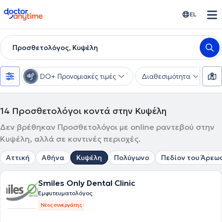
doctoranytime
EL
Προσθετολόγος, Κυψέλη
DO+ Προνομιακές τιμές
Διαθεσιμότητα
Υ
14
Προσθετολόγοι κοντά στην Κυψέλη
Δεν βρέθηκαν Προσθετολόγοι με online ραντεβού στην
Κυψέλη, αλλά σε κοντινές περιοχές.
Αττική
Αθήνα
Κυψέλη
Πολύγωνο
Πεδίον του Άρεω
Smiles Only Dental Clinic
Εμφυτευματολόγος
Νέος συνεργάτης