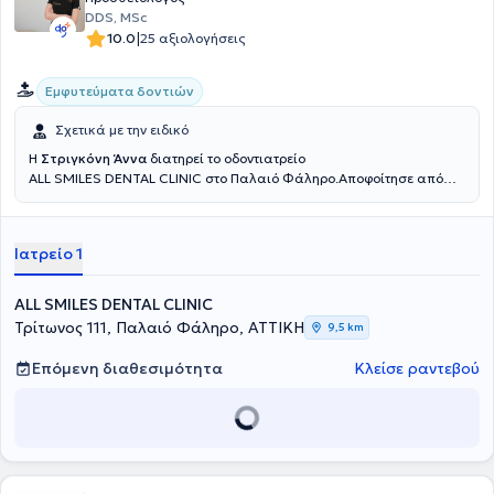
DDS, MSc
|
10.0
25 αξιολογήσεις
Εμφυτεύματα δοντιών
Σχετικά με την ειδικό
Η
Στριγκόνη Άννα
διατηρεί το οδοντιατρείο
ALL SMILES DENTAL CLINIC στο Παλαιό Φάληρο.Αποφοίτησε από
την Οδοντιατρική Σχολή του Εθνικού και Καποδιστριακού
Πανεπστημίου Αθηνών το 2018. Το 2019 εισήχθει στο Μεταπτυχιακό
πρόγραμμα ειδίκευσης στην Προσθετική και Προσθετική
Ιατρείο 1
Εμφυτευματολογία του Πανεπιστημίου Αθηνών. Από το 2018 ως και
σήμερα διατελεί επιστημονική συνεργάτης στο γνωστικό
αντικείμενο της Προσθετικής στην Οδοντιατρική Σχολή του ΕΚΠΑ.
ALL SMILES DENTAL CLINIC
Έχει συμμετάσχει σε πολυάριθμα τοπικά και διεθνή συνέδρια με
Τρίτωνος 111, Παλαιό Φάληρο, ΑΤΤΙΚΗ
9,5 km
ομιλίες και ελεύθερες ανακοινώσεις, ενώ έχει δημοσιεύσει
επιστημονικές εργασίες σε διάφορα οδοντιατρικά περιοδικά. Στο
Επόμενη διαθεσιμότητα
Κλείσε ραντεβού
ιατρείο προσφέρονται υπηρεσίες που καλύπτουν όλο το φάσμα της
οδοντιατρικής, με έμφαση σε σύνθετα προσθετικά περιστατικά που
απαιτούν συνολική στοματική αποκατάσταση, προσθετική σε
εμφυτεύματα, περιστατικά με υψηλές αισθητικές απαιτήσεις (όψεις
πορσελάνης, λεύκανση), καθώς και διαχείριση ασθενών με
βρυγμό, και με πόνο στην άρθρωση/μύες προσώπου