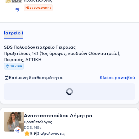
Προσθετολόγος
λεπτομέρεια και την επιστημονική τεκμηρίωση ώστε να επιτευχθεί
Νέος συνεργάτης
ένα προβλέψιμο και φυσικό αποτέλεσμα.
Ιατρείο 1
SDS Πολυοδοντιατρείο Πειραιάς
Πραξιτέλους 141 (1ος όροφος, κουδούνι Οδοντιατρείο),
Πειραιάς, ΑΤΤΙΚΗ
10,7 km
Επόμενη διαθεσιμότητα
Κλείσε ραντεβού
Αναστασοπούλου Δήμητρα
Προσθετολόγος
DDS, MSc
|
9.9
3 αξιολογήσεις