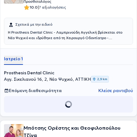
Προσθετολόγος
|
10.0
7 αξιολογήσεις
Σχετικά με την ειδικό
Η Prosthesis Dental Clinic - Λαμπρινούδη Αγγελική βρίσκεται στο
Νέο Ψυχικό και ιδρύθηκε από τη Χειρουργό Οδοντίατρο -
Προσθετολόγο Λαμπρινούδη Αγγελική, μετά από μια πολυετή
επαγγελματική πορεία, για να προσφέρει υπηρεσίες οδοντιατρικές
λύσεις. Έχει ολοκληρώσει τις προπτυχιακές και μεταπτυχιακές
Ιατρείο 1
σπουδές της στην Οδοντιατρική Σχολή του Εθνικού και
Καποδιστριακού Πανεπιστημίου Αθηνών. Οι ψηφιακές
οδοντιατρικές υπηρεσίες και η εξατομικευμένη προσέγγιση του
Prosthesis Dental Clinic
θεραπευόμενου, θα εξασφαλίσουν την ανώδυνη και στοχευμένη
Αγγ. Σικελιανού 16, 2, Νέο Ψυχικό, ΑΤΤΙΚΗ
2,9 km
αντιμετώπιση κάθε περιστατικού. Το επιθυμητό αποτέλεσμα θα
προσθέσει άνεση, ανακούφιση και χαμόγελο στη ζωή σας.
Επόμενη διαθεσιμότητα
Κλείσε ραντεβού
Μπότσης Ορέστης και Θεοφιλοπούλου
Τζίνα