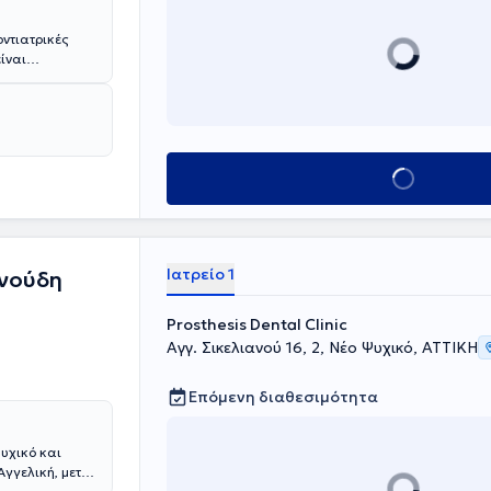
ντιατρικές
ίναι
ύμανσης,
η παροχή
πόλυτα φιλικό
ς. Σημαντικό
γία
Κλείσε ραντεβού
αι επιθυμίες
κή αντιμετώπιση
οτέλεσμα της
Ιατρείο 1
ινούδη
Prosthesis Dental Clinic
Αγγ. Σικελιανού 16, 2, Νέο Ψυχικό, ΑΤΤΙΚΗ
Επόμενη διαθεσιμότητα
Ψυχικό και
Αγγελική, μετά