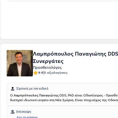
από μια πολυετή επαγγελματική πορεία, για να προσφέρει υπηρεσίες 
λύσεις. Έχει ολοκληρώσει τις προπτυχιακές και μεταπτυχιακές σπουδέ
Οδοντιατρική Σχολή του Εθνικού και Καποδιστριακού Πανεπιστημίου 
ψηφιακές οδοντιατρικές υπηρεσίες και η εξατομικευμένη προσέγγιση 
θεραπευόμενου, θα εξασφαλίσουν την ανώδυνη και στοχευμένη αντιμ
περιστατικού. Το επιθυμητό αποτέλεσμα θα προσθέσει άνεση, ανακού
χαμόγελο στη ζωή σας.
Λαμπρόπουλος Παναγιώτης DDS
Συνεργάτες
Προσθετολόγος
|
9.9
5 αξιολογήσεις
Σχετικά με τον ειδικό
Ο
Λαμπρόπουλος Παναγιώτης
DDS, PhD είναι Οδοντίατρος - Προσθε
διατηρεί ιδιωτικό ιατρείο στη Νέα Σμύρνη. Είναι πτυχιούχος της Οδοντ
Σχολής του Πανεπιστημίου Albert - Ludwig στην Γερμανία και το 2003
Διδάκτωρ του Πανεπιστημίου. Επιπλέον, στο ιατρείο εργάζονται Γενικο
Επίσκεψη
και εξειδικευμένοι συνάδελφοι. Ο καθένας έχει συγκεκριμένες αρμοδιό
Δες το κόστος