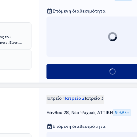
Επόμενη διαθεσιμότητα
ος του
ήνας. Είναι
Πανεπιστημίου
πτυχιακές
Γερμανία.
επιστημίου του
ο Ηνωμένο
Κλείσε ραντεβού
τικά ιατρεία
νωμένου
 Ηνωμένου
ουθεί συνέδρια
Ιατρείο 1
Ιατρείο 2
Ιατρείο 3
Ξάνθου 28, Νέο Ψυχικό, ΑΤΤΙΚΗ
4,9 km
Επόμενη διαθεσιμότητα