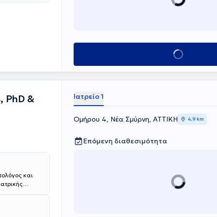
οδοντιατρικές
ς της στην
Αθηνών. Οι
του
ετώπιση κάθε
φιση και
Κλείσε ραντεβού
Ιατρείο 1
, PhD &
Ομήρου 4, Νέα Σμύρνη, ΑΤΤΙΚΗ
4,9 km
Επόμενη διαθεσιμότητα
τολόγος και
ιατρικής
 αναγορεύτηκε
ί Οδοντίατροι
τητες έτσι