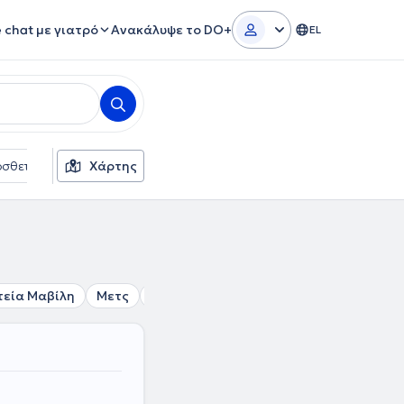
e chat με γιατρό
Ανακάλυψε το DO+
EL
σθετα φίλτρα
Χάρτης
Γλώσσες
Ασφαλιστικές εταιρείες
τεία Μαβίλη
Μετς
Υμηττός
Λυκαβηττός
Σύνταγμα