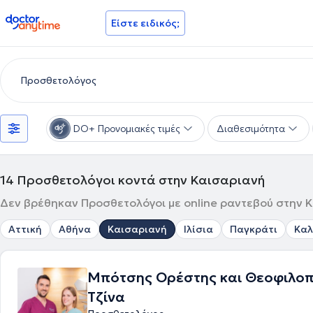
doctoranytime
Είστε ειδικός;
DO+ Προνομιακές τιμές
Διαθεσιμότητα
14
Προσθετολόγοι κοντά στην Καισαριανή
Δεν βρέθηκαν Προσθετολόγοι με online ραντεβού στην Κ
Αττική
Αθήνα
Καισαριανή
Ιλίσια
Παγκράτι
Καλ
Μπότσης Ορέστης και Θεοφιλο
Τζίνα