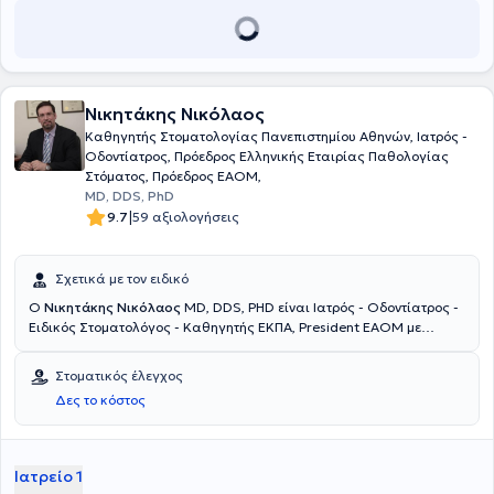
Νικητάκης Νικόλαος
Καθηγητής Στοματολογίας Πανεπιστημίου Αθηνών, Ιατρός -
Οδοντίατρος, Πρόεδρος Ελληνικής Εταιρίας Παθολογίας
Στόματος, Πρόεδρος EAOM,
MD, DDS, PhD
|
9.7
59 αξιολογήσεις
Σχετικά με τον ειδικό
O
Νικητάκης Νικόλαος
MD, DDS, PHD είναι Ιατρός - Οδοντίατρος -
Ειδικός Στοματολόγος - Καθηγητής ΕΚΠΑ, President EAOM με
ιδιωτικό ιατρείο στην Κηφισιά. Διαθέτει πτυχίο Ιατρικής και
Οδοντιατρικής από το Πανεπιστήμιο Αθηνών και τίτλο ειδικότητας
Στοματικός έλεγχος
(Board Certified) και διδακτορικό δίπλωμα (PhD) στη Στοματική και
Δες το κόστος
Γναθοπροσωπική Παθολογία από την Οδοντιατρική Σχολή του
Πανεπιστημίου Maryland στις ΗΠΑ. Σήμερα, ο γιατρός είναι
Καθηγητής Στοματολογίας στο Πανεπιστήμιο Αθηνών και Πρόεδρος
της European Association of Oral Medicine, ενώ διαθέτει πλούσιο
Ιατρείο 1
επιστημονικό και συγγραφικό έργο με πολυάριθμες εισηγήσεις και