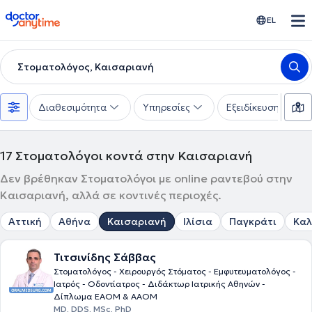
doctoranytime
EL
Στοματολόγος, Καισαριανή
Διαθεσιμότητα
Υπηρεσίες
Εξειδίκευση
17
Στοματολόγοι κοντά στην Καισαριανή
Δεν βρέθηκαν Στοματολόγοι με online ραντεβού στην
Καισαριανή, αλλά σε κοντινές περιοχές.
Αττική
Αθήνα
Καισαριανή
Ιλίσια
Παγκράτι
Καλ
Τιτσινίδης Σάββας
Στοματολόγος - Χειρουργός Στόματος - Εμφυτευματολόγος -
Ιατρός - Οδοντίατρος - Διδάκτωρ Ιατρικής Αθηνών -
Δίπλωμα ΕΑΟΜ & ΑΑΟΜ
MD, DDS, MSc, PhD