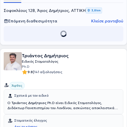
και διεθνή περιοδικά και είναι μέλος της Ευρωπαϊκής Εταιρείας
Παθολογίας Στόματος και της Ελληνικής Εταιρείας Παθολογίας
Σοφοκλέους 12Β, Άγιος Δημήτριος, ΑΤΤΙΚΗ
3,8 km
Στόματος. Στην ιδιωτική κλινική "Modern Dental Clinic", μέσα σε ένα
ευχάριστο περιβάλλον, παρέχει εξειδικευμένες λύσεις στις ανάγκες
Επόμενη διαθεσιμότητα
Κλείσε ραντεβού
των ασθενών της.
Τριάντος Δημήτριος
Ειδικός Στοματολόγος
Ph.D
|
9.8
141 αξιολογήσεις
Άφθες
Σχετικά με τον ειδικό
Ο
Τριάντος Δημήτριος
Ph.D είναι Ειδικός Στοματολόγος,
Διδάκτωρ Πανεπιστημίου του Λονδίνου, ασκώντας αποκλειστικά
την ειδικότητα της Στοματολογίας εδώ και 2 δεκαετίες, και δέχεται
ιδιωτικά ασθενείς στο Παλαιό Φάληρο, στον Πειραιά, στο Περιστέρι
Στοματικός έλεγχος
και στο Ψυχικό. Μετά από επιτυχή συμμετοχή σε εξετάσεις που
Δες το κόστος