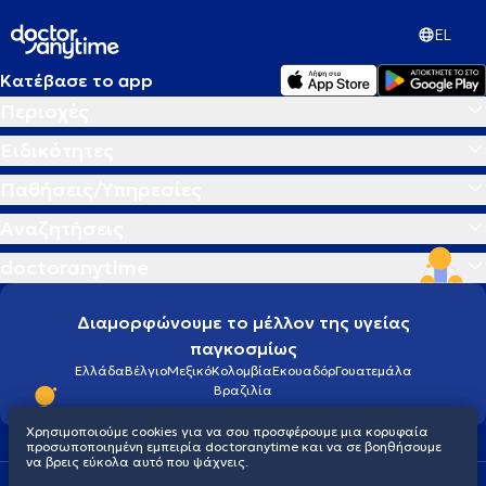
EL
Κατέβασε το app
Περιοχές
Ειδικότητες
Παθήσεις/Υπηρεσίες
Αναζητήσεις
doctoranytime
Διαμορφώνουμε το μέλλον της υγείας
παγκοσμίως
Ελλάδα
Βέλγιο
Μεξικό
Κολομβία
Εκουαδόρ
Γουατεμάλα
Βραζιλία
Χρησιμοποιούμε cookies για να σου προσφέρουμε μια κορυφαία
προσωποποιημένη εμπειρία doctoranytime και να σε βοηθήσουμε
να βρεις εύκολα αυτό που ψάχνεις.
Οροι χρήσης
Cookies
Πολιτική προστασίας προσωπικού απορρήτου